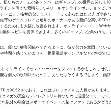
在しており、私たちのチームの各メンバーはギャンブルの世界に関して
ペイラインを備えた素晴らしい4リールオンラインポジションビデ
– レスピン、略奪的なチェスト、そしてあなたはたとえば小さ
厳守のゲームプレイと追加のボーナスがある新鮮な高いRTP
するためにも大幅に改善されます。オンラインスロットWeb
％の無料スピンを提供できます。多くのギャンブル企業のうち
は、優れた顧客関係をできるように、彼が努力を意図している
や時間を感じていません。携帯電話ギャンブルなどの特定のこ
めにオンラインでセントハーバーをプレイするかもしれません
用可能な個人の規制法のために、あなたはそうするでしょう。熱
Pは96.52％であり、これはプロファイルに人気があります
リとネガの完全なディレクトリを持つために最適なエリアです
れ以外の場合はスポーツイベントの賭けファンであるかどうかに