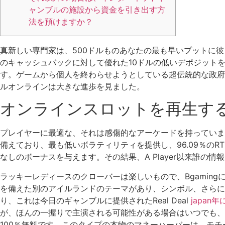
ャンブルの施設から資金を引き出す方
法を預けますか？
真新しい専門家は、500ドルものあなたの最も早いプットに彼ら
のキャッシュバックに対して優れた10ドルの低いデポジット
す。ゲームから個人を終わらせようとしている超伝統的な政府
ルオンラインは大きな進歩を見ました。
オンラインスロットを再生す
プレイヤーに最適な、それは感傷的なアーケードを持っていま
備えており、最も低いボラティリティを提供し、96.09％の
なしのボーナスを与えます。その結果、A Player以来誰
ラッキーレディースのクローバーは楽しいもので、Bgami
を備えた別のアイルランドのテーマがあり、シンボル、さらに優
り、これは今日のギャンブルに提供されたReal Deal
japan
が、ほんの一握りで主演される可能性がある場合はいつでも、
100％無料です。このタイプの本物のマネーハーバーは、モ