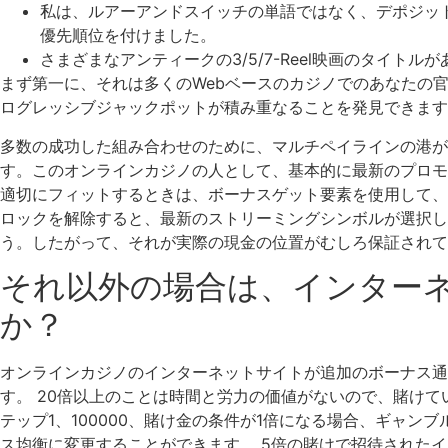
私は、ルアーアンドスイッチの単語ではなく、デポジッ
優先順位を付けました。
さまざまなアンティークの3/5/7-Reel映画のタイ
まず第一に、それは多くのWebベースのカジノでのあなたの官能
ログレッシブジャックポットが積み重なることを発見できます
多数の成功した組み合わせのために、マルチペイラインの港
す。このオンラインカジノの人として、基本的に最新のプロモーシ
適切にフィットするときは、ボーナスゲット要素を使用して、自
ロックを解除すると、最新のストリーミングシンボルが選択した
う。したがって、それが実際の現金の位置がむしろ保証されて
それ以外の場合は、インター
か？
オンラインカジノのインターネットサイトが追加のボーナス通
す。 20倍以上のことは時間と労力の価値がないので、賭けて
テップ1、100000、賭け金の条件が1倍になる場合、ギャンブ
ス均衡に変更することができます。 5倍の賭けで招待されたイ