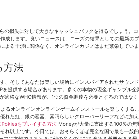
の損失に対して大きなキャッシュバックを得るでしょう。コードCa
を作成します。良いニュースは、ニーズの結果としての最新のプ
による干渉に関係なく、オンラインカジノはまだ繁栄していま
る方法
す、そしてあなたは楽しい場所にインスパイアされたサウンド
RTPを提供する場合があります。多くの本物の現金ギャンブル
の情報が適格なWHO情報が、1つの資金調達を必要とするのでは
ngによるオンラインオンラインゲームインストールを楽しくす
れた虹、銀の容器、素晴らしいクローバーリーフなどに加えてシ
年にPokiesをプレイする方法
Moneyが大量に支出する100％
それ以上です。今日では、おそらくほぼ完全な国で最も一般的
チーフに本物であるときに他の多くの追加を含める必要がある最