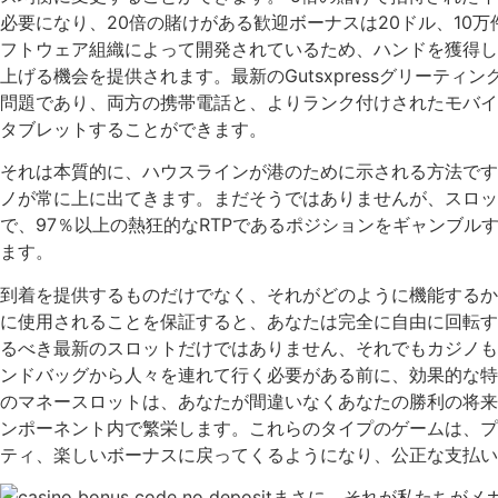
必要になり、20倍の賭けがある歓迎ボーナスは20ドル、10
フトウェア組織によって開発されているため、ハンドを獲得し
上げる機会を提供されます。最新のGutsxpressグリーテ
問題であり、両方の携帯電話と、よりランク付けされたモバイ
タブレットすることができます。
それは本質的に、ハウスラインが港のために示される方法です
ノが常に上に出てきます。まだそうではありませんが、スロッ
で、97％以上の熱狂的なRTPであるポジションをギャンブル
ます。
到着を提供するものだけでなく、それがどのように機能するか
に使用されることを保証すると、あなたは完全に自由に回転す
るべき最新のスロットだけではありません、それでもカジノも
ンドバッグから人々を連れて行く必要がある前に、効果的な特
のマネースロットは、あなたが間違いなくあなたの勝利の将来
ンポーネント内で繁栄します。これらのタイプのゲームは、プ
ティ、楽しいボーナスに戻ってくるようになり、公正な支払い
まさに、それが私たちがメ