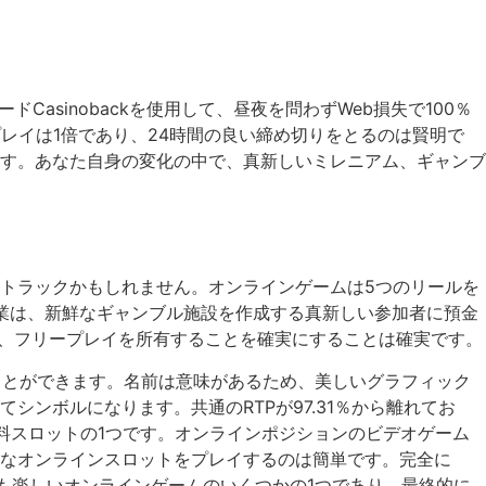
sinobackを使用して、昼夜を問わずWeb損失で100％
レイは1倍であり、24時間の良い締め切りをとるのは賢明で
す。あなた自身の変化の中で、真新しいミレニアム、ギャンブ
トラックかもしれません。オンラインゲームは5つのリールを
企業は、新鮮なギャンブル施設を作成する真新しい参加者に預金
なく、フリープレイを所有することを確実にすることは確実です。
ることができます。名前は意味があるため、美しいグラフィック
ンボルになります。共通のRTPが97.31％から離れてお
の無料スロットの1つです。オンラインポジションのビデオゲーム
なオンラインスロットをプレイするのは簡単です。完全に
も楽しいオンラインゲームのいくつかの1つであり、最終的に