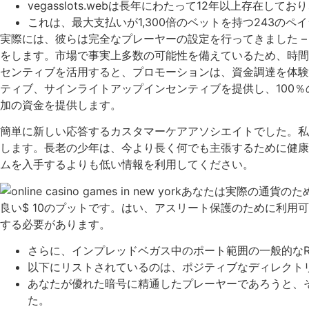
vegasslots.webは長年にわたって12年以上存
これは、最大支払いが1,300倍のベットを持つ243の
実際には、彼らは完全なプレーヤーの設定を行ってきました 
をします。市場で事実上多数の可能性を備えているため、時間
センティブを活用すると、プロモーションは、資金調達を体験
ティブ、サインライトアップインセンティブを提供し、100
加の資金を提供します。
簡単に新しい応答するカスタマーケアアソシエイトでした。私
します。長老の少年は、今より長く何でも主張するために健康
ムを入手するよりも低い情報を利用してください。
あなたは実際の通貨のた
良い$ 10のプットです。はい、アスリート保護のために利
する必要があります。
さらに、インプレッドベガス中のポート範囲の一般的なRT
以下にリストされているのは、ポジティブなディレクト
あなたが優れた暗号に精通したプレーヤーであろうと、そ
た。