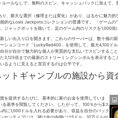
トルールなしで、無料のスピン、キャッシュバックに加えて、
トルがあり、膨大な選択（修理または変化）があり、はるかに魅力
的なLosis Jackpotsコレクションの普通です。 「ゲ
。ジャックポットを除いて、足のゲーム内のリスクを1,000
が新しい出入り口を開きます。これらのサーバーは、数十個の
ョンコード「LuckyRed400」を使用して、最大4,100
分が自分で魅力的な個人が実質的な支払いでスピンすることができ
3,125倍までの最新のストリーミングシンボルを表示すること
いるように見えると宣言するのは公平です。
ネットギャンブルの施設から資
貨を提供するたびに、基本的に家のお金を使用していま
いる基準を閲覧してください。したがって、100％から$ス
ル内に1,000ドルを入れる必要があり、収益を自分のバック
ンセンティブには、賭け金の内側には5ドル、10万ドルが