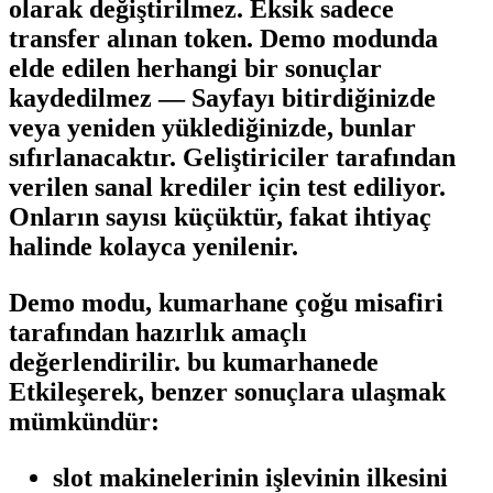
olarak değiştirilmez. Eksik sadece
transfer alınan token. Demo modunda
elde edilen herhangi bir sonuçlar
kaydedilmez — Sayfayı bitirdiğinizde
veya yeniden yüklediğinizde, bunlar
sıfırlanacaktır. Geliştiriciler tarafından
verilen sanal krediler için test ediliyor.
Onların sayısı küçüktür, fakat ihtiyaç
halinde kolayca yenilenir.
Demo modu, kumarhane çoğu misafiri
tarafından hazırlık amaçlı
değerlendirilir. bu kumarhanede
Etkileşerek, benzer sonuçlara ulaşmak
mümkündür:
slot makinelerinin işlevinin ilkesini