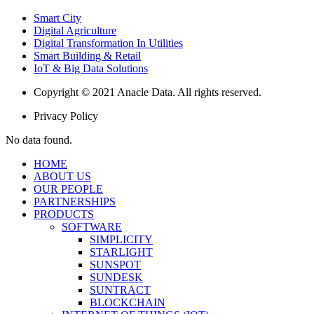
Smart City
Digital Agriculture
Digital Transformation In Utilities
Smart Building & Retail
IoT & Big Data Solutions
Copyright © 2021 Anacle Data. All rights reserved.
Privacy Policy
No data found.
HOME
ABOUT US
OUR PEOPLE
PARTNERSHIPS
PRODUCTS
SOFTWARE
SIMPLICITY
STARLIGHT
SUNSPOT
SUNDESK
SUNTRACT
BLOCKCHAIN