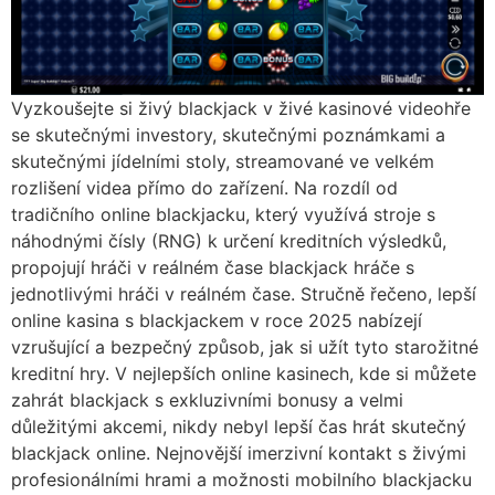
Vyzkoušejte si živý blackjack v živé kasinové videohře
se skutečnými investory, skutečnými poznámkami a
skutečnými jídelními stoly, streamované ve velkém
rozlišení videa přímo do zařízení. Na rozdíl od
tradičního online blackjacku, který využívá stroje s
náhodnými čísly (RNG) k určení kreditních výsledků,
propojují hráči v reálném čase blackjack hráče s
jednotlivými hráči v reálném čase. Stručně řečeno, lepší
online kasina s blackjackem v roce 2025 nabízejí
vzrušující a bezpečný způsob, jak si užít tyto starožitné
kreditní hry. V nejlepších online kasinech, kde si můžete
zahrát blackjack s exkluzivními bonusy a velmi
důležitými akcemi, nikdy nebyl lepší čas hrát skutečný
blackjack online. Nejnovější imerzivní kontakt s živými
profesionálními hrami a možnosti mobilního blackjacku