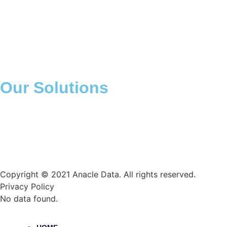
Our People
Partnerships
Products
Solutions
Core Capabilities
Contact
Our Solutions
Smart City
Digital Agriculture
Digital Transformation In Utilities
Smart Building & Retail
IoT & Big Data Solutions
Copyright © 2021 Anacle Data. All rights reserved.
Privacy Policy
No data found.