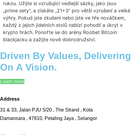
rukou. Užijte si vzrušující vedlejší sázky, jako jsou
„prime sety“, a získáte „21+3“ pro větší vzrušení a velké
výhry. Pokud jste zkušení nebo jste ve hře nováčkem,
každý z jejich jídelních stolů nabízí pohodlí a úkryt v
krypto hrách. Ponořte se do arény Roobet Bitcoin
blackjacku a zažijte nové dobrodružství.
Driven By Values, Delivering
On A Vision.
Learn more
Address
31 & 33, Jalan PJU 5/20 , The Strand , Kota
Damansara , 47810, Petaling Jaya , Selangor