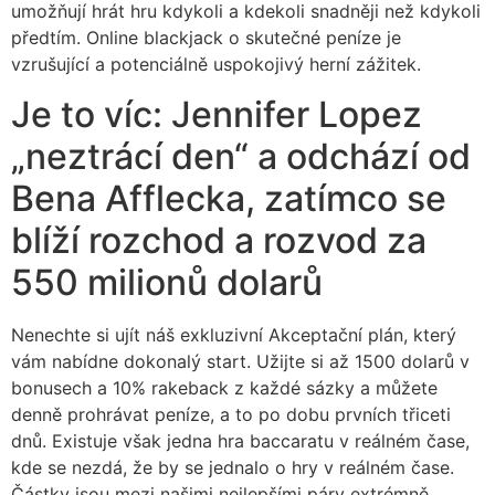
umožňují hrát hru kdykoli a kdekoli snadněji než kdykoli
předtím. Online blackjack o skutečné peníze je
vzrušující a potenciálně uspokojivý herní zážitek.
Je to víc: Jennifer Lopez
„neztrácí den“ a odchází od
Bena Afflecka, zatímco se
blíží rozchod a rozvod za
550 milionů dolarů
Nenechte si ujít náš exkluzivní Akceptační plán, který
vám nabídne dokonalý start. Užijte si až 1500 dolarů v
bonusech a 10% rakeback z každé sázky a můžete
denně prohrávat peníze, a to po dobu prvních třiceti
dnů. Existuje však jedna hra baccaratu v reálném čase,
kde se nezdá, že by se jednalo o hry v reálném čase.
Částky jsou mezi našimi nejlepšími páry extrémně