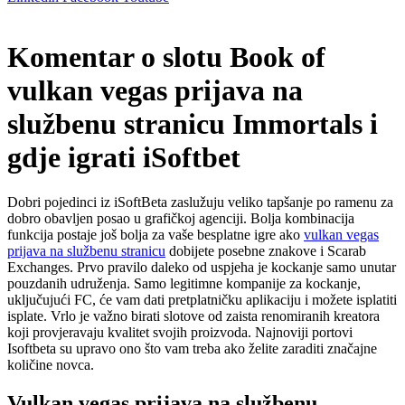
Komentar o slotu Book of
vulkan vegas prijava na
službenu stranicu Immortals i
gdje igrati iSoftbet
Dobri pojedinci iz iSoftBeta zaslužuju veliko tapšanje po ramenu za
dobro obavljen posao u grafičkoj agenciji. Bolja kombinacija
funkcija postaje još bolja za vaše besplatne igre ako
vulkan vegas
prijava na službenu stranicu
dobijete posebne znakove i Scarab
Exchanges. Prvo pravilo daleko od uspjeha je kockanje samo unutar
pouzdanih udruženja.
Samo legitimne kompanije za kockanje,
uključujući FC, će vam dati pretplatničku aplikaciju i možete isplatiti
isplate. Vrlo je važno birati slotove od zaista renomiranih kreatora
koji provjeravaju kvalitet svojih proizvoda. Najnoviji portovi
Isoftbeta su upravo ono što vam treba ako želite zaraditi značajne
količine novca.
Vulkan vegas prijava na službenu