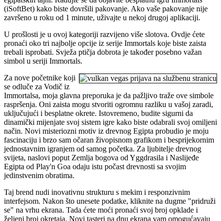
(iSoftBet) kako biste dovršili pakovanje. Ako vaše pakovanje nije
završeno u roku od 1 minute, uživajte u nekoj drugoj aplikaciji.
U prošlosti je u ovoj kategoriji razvijeno više slotova. Ovdje ćete
pronaći oko tri najbolje opcije iz serije Immortals koje biste zaista
trebali isprobati. Svježa ptičja dobrota je također posebno važan
simbol u seriji Immortals.
Za nove početnike koji
se odluče za Vodič iz
Immortalsa, moja glavna preporuka je da pažljivo traže ove simbole
raspršenja. Oni zaista mogu stvoriti ogromnu razliku u vašoj zaradi,
uključujući i besplatne okrete. Istovremeno, budite sigurni da
dinamički mijenjate svoj sistem igre kako biste odabrali svoj omiljeni
način. Novi misteriozni motiv iz drevnog Egipta probudio je moju
fascinaciju i brzo sam očaran živopisnom grafikom i besprijekornim
jednostavnim igranjem od samog početka. Za ljubitelje drevnog
svijeta, naslovi poput Zemlja bogova od Yggdrasila i Naslijeđe
Egipta od Play'n Goa odaju istu počast drevnosti sa svojim
jedinstvenim obratima.
Taj brend nudi inovativnu strukturu s mekim i responzivnim
interfejsom. Nakon što unesete podatke, kliknite na dugme "pridruži
se" na vrhu ekrana. Tada ćete moći pronaći svoj broj opklade i
željeni broj okretaja. Novi tasteri na dnu ekrana vam omogućavaju