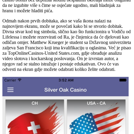
da ne izgubite više s čime se osjećate ugodno, mali hladnjak za
hranu i možete hladiti pića.
Odmah nakon prvih dobitaka, ako se vaša ikona nalazi na
najnovijem ekranu, može se povećati kako bi se stvorio dobitak.
Divna stvar kod tog simbola, slično kao što funkcionira u Vodiču od
Lifelessa i možete rezervirati od Ra, je činjenica da će djelovati kao
odličan omjer. Matthew Krueger je student sa Državnog univerziteta
zaljeva San Francisco koji ima kvalifikaciju u oglasima. Već je pisao
za TopOnlineCasinos-United States.com, gdje obrađuje analizu
video slotova i kockarskog poslovanja. On je izvrstan autor, a
njegov rad se stalno istražuje i postaje edukativan. Ovo će vas
odvesti na ekran gdje možete odabrati koliko želite odabrati.