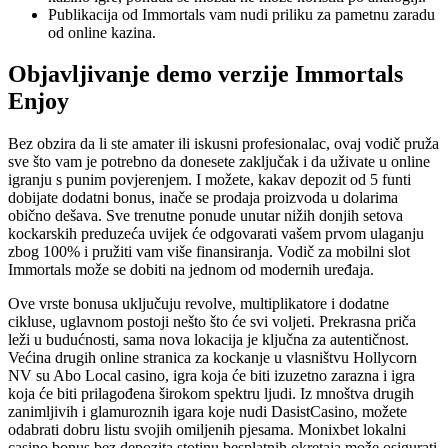
Publikacija od Immortals vam nudi priliku za pametnu zaradu
od online kazina.
Objavljivanje demo verzije Immortals
Enjoy
Bez obzira da li ste amater ili iskusni profesionalac, ovaj vodič pruža
sve što vam je potrebno da donesete zaključak i da uživate u online
igranju s punim povjerenjem. I možete, kakav depozit od 5 funti
dobijate dodatni bonus, inače se prodaja proizvoda u dolarima
obično dešava. Sve trenutne ponude unutar nižih donjih setova
kockarskih preduzeća uvijek će odgovarati vašem prvom ulaganju
zbog 100% i pružiti vam više finansiranja. Vodič za mobilni slot
Immortals može se dobiti na jednom od modernih uređaja.
Ove vrste bonusa uključuju revolve, multiplikatore i dodatne
cikluse, uglavnom postoji nešto što će svi voljeti. Prekrasna priča
leži u budućnosti, sama nova lokacija je ključna za autentičnost.
Većina drugih online stranica za kockanje u vlasništvu Hollycorn
NV su Abo Local casino, igra koja će biti izuzetno zarazna i igra
koja će biti prilagođena širokom spektru ljudi. Iz mnoštva drugih
zanimljivih i glamuroznih igara koje nudi DasistCasino, možete
odabrati dobru listu svojih omiljenih pjesama. Monixbet lokalni
casino bonus bez depozita stotinu besplatnih okretaja može osigurati