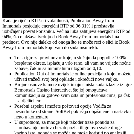
Kada je riječ o RTP-u i volatilnosti, Publication Away from
Immortals posjeduje energični RTP od 96,31% i predstavlja
uobičajeni povrat korisniku. Većina luka zahtijeva energični RTP od
94%, što olakšava tvrdnju da Book Away from Immortals ima
prednost. Ovo nije daleko od onoga što se može reći o slici iz Book
Away from Immortals koju vam do sada nisu rekli.
To su igre za pravi novac koje, u slučaju da pogodite 100%
besplatne okrete, isplaćuju vrlo rano, ali vam ne vrijede noćne
zabave, čak ni sa minimalnim ulogom od 0,10.
Publication Out of Immortals je online pozicija u kojoj možete
uživati ​​tražeći svoj broj opklade i okrećući nove valjke.
Brojne osnove kamere uvijek imaju smisla kada izlazite iz igre
Bemortsals Casino Interactive, što joj omogućava
komunikaciju sa gotovo svim ostalim profesionalcima, pa čak
i sa djeliteljem.
Posebni aspekti i možete poštovati opcije Vodiča za
besmrtnike od strane iSoftBet pokušaja objašnjene u nastavku
nego u komentaru.
U suprotnom, za mnoge koji također traže ponudu za
isprobavanje portova bez depozita ili gotovo svake druge
kazino igre, ponuda se možda ne može koristiti po analogiji.