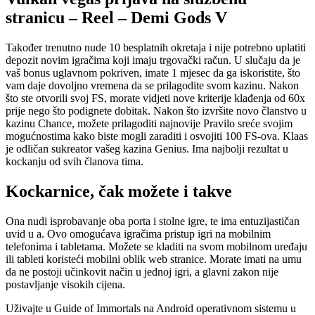
stranicu – Reel – Demi Gods V
Također trenutno nude 10 besplatnih okretaja i nije potrebno uplatiti
depozit novim igračima koji imaju trgovački račun. U slučaju da je
vaš bonus uglavnom pokriven, imate 1 mjesec da ga iskoristite, što
vam daje dovoljno vremena da se prilagodite svom kazinu. Nakon
što ste otvorili svoj FS, morate vidjeti nove kriterije klađenja od 60x
prije nego što podignete dobitak. Nakon što izvršite novo članstvo u
kazinu Chance, možete prilagoditi najnovije Pravilo sreće svojim
mogućnostima kako biste mogli zaraditi i osvojiti 100 FS-ova. Klaas
je odličan sukreator vašeg kazina Genius. Ima najbolji rezultat u
kockanju od svih članova tima.
Kockarnice, čak možete i takve
Ona nudi isprobavanje oba porta i stolne igre, te ima entuzijastičan
uvid u a. Ovo omogućava igračima pristup igri na mobilnim
telefonima i tabletama. Možete se kladiti na svom mobilnom uređaju
ili tableti koristeći mobilni oblik web stranice. Morate imati na umu
da ne postoji učinkovit način u jednoj igri, a glavni zakon nije
postavljanje visokih cijena.
Uživajte u Guide of Immortals na Android operativnom sistemu u