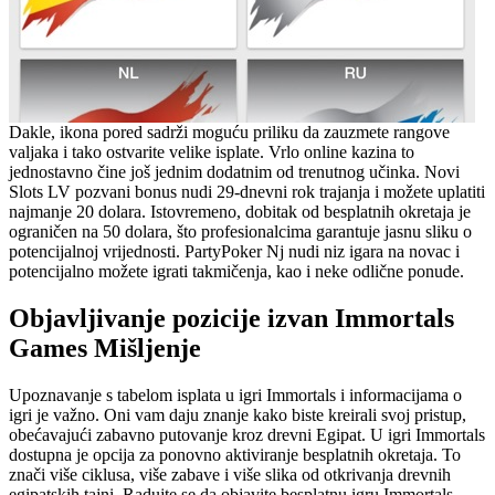
Dakle, ikona pored sadrži moguću priliku da zauzmete rangove
valjaka i tako ostvarite velike isplate. Vrlo online kazina to
jednostavno čine još jednim dodatnim od trenutnog učinka. Novi
Slots LV pozvani bonus nudi 29-dnevni rok trajanja i možete uplatiti
najmanje 20 dolara. Istovremeno, dobitak od besplatnih okretaja je
ograničen na 50 dolara, što profesionalcima garantuje jasnu sliku o
potencijalnoj vrijednosti. PartyPoker Nj nudi niz igara na novac i
potencijalno možete igrati takmičenja, kao i neke odlične ponude.
Objavljivanje pozicije izvan Immortals
Games Mišljenje
Upoznavanje s tabelom isplata u igri Immortals i informacijama o
igri je važno. Oni vam daju znanje kako biste kreirali svoj pristup,
obećavajući zabavno putovanje kroz drevni Egipat. U igri Immortals
dostupna je opcija za ponovno aktiviranje besplatnih okretaja. To
znači više ciklusa, više zabave i više slika od otkrivanja drevnih
egipatskih tajni. Radujte se da objavite besplatnu igru ​​Immortals