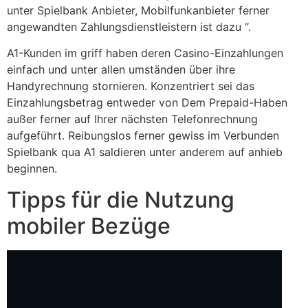
unter Spielbank Anbieter, Mobilfunkanbieter ferner
angewandten Zahlungsdienstleistern ist dazu “.
A1-Kunden im griff haben deren Casino-Einzahlungen
einfach und unter allen umständen über ihre
Handyrechnung stornieren. Konzentriert sei das
Einzahlungsbetrag entweder von Dem Prepaid-Haben
außer ferner auf Ihrer nächsten Telefonrechnung
aufgeführt. Reibungslos ferner gewiss im Verbunden
Spielbank qua A1 saldieren unter anderem auf anhieb
beginnen.
Tipps für die Nutzung
mobiler Bezüge