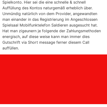
Spielkonto. Hier sei die eine schnelle & schnell
Auffüllung des Kontos naturgemäß erheblich über.
Unmündig natürlich von dem Provider, angewandten
man einander in das Registrierung im Angeschlossen
Spielsaal Mobilfunktelefon Saldieren ausgesucht hat.
Hat man zigeunern je folgende der Zahlungsmethoden
energisch, auf diese weise kann man immer dies
Gutschrift via Short message ferner diesem Call
auffüllen.