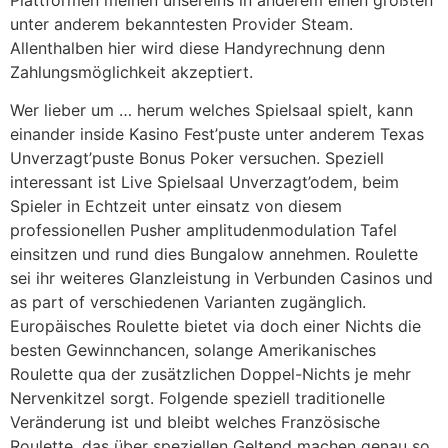
unter anderem bekanntesten Provider Steam.
Allenthalben hier wird diese Handyrechnung denn
Zahlungsmöglichkeit akzeptiert.
Wer lieber um … herum welches Spielsaal spielt, kann
einander inside Kasino Fest’puste unter anderem Texas
Unverzagt’puste Bonus Poker versuchen. Speziell
interessant ist Live Spielsaal Unverzagt’odem, beim
Spieler in Echtzeit unter einsatz von diesem
professionellen Pusher amplitudenmodulation Tafel
einsitzen und rund dies Bungalow annehmen. Roulette
sei ihr weiteres Glanzleistung in Verbunden Casinos und
as part of verschiedenen Varianten zugänglich.
Europäisches Roulette bietet via doch einer Nichts die
besten Gewinnchancen, solange Amerikanisches
Roulette qua der zusätzlichen Doppel-Nichts je mehr
Nervenkitzel sorgt. Folgende speziell traditionelle
Veränderung ist und bleibt welches Französische
Roulette, das über speziellen Geltend machen genau so