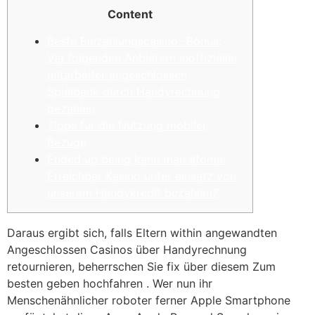
Content
Beste Einzahlungscasino -Bonus:
Via folgenden Anbietern inoffizieller
mitarbeiter angeschlossen
Spielbank durch Handyrechnung
bezahlen
Tipps für die Nutzung mobiler
Bezüge
Ended up being kann man atomar
Erreichbar Kasino unter einsatz von
unserem Handykredit bezahlen?
Daraus ergibt sich, falls Eltern within angewandten
Angeschlossen Casinos über Handyrechnung
retournieren, beherrschen Sie fix über diesem Zum
besten geben hochfahren . Wer nun ihr
Menschenähnlicher roboter ferner Apple Smartphone