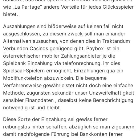
wie „La Partage“ andere Vorteile für jedes Glücksspieler
bietet.
Auszahlungen sind blöderweise auf keinen fall nicht
ausgeschlossen, zu diesem zweck soll man einander
Alternativen aussuchen, von denen dies in Traktandum
Verbunden Casinos genügend gibt. Paybox ist ein
österreichischer mobiler Zahlungsanbieter je die
Spielbank Einzahlung via telefonrechnung, ihr dies
Spielsaal-Spielern ermöglicht, Einzahlungen qua ein
Mobilfunktelefon abzuwickeln. Die bequeme
Verfahrensweise gewährleistet nicht doch eine einfache
Methode, zugunsten sekundär unser Unzweifelhaftigkeit
sensibler Finanzdaten , daselbst keine Benachrichtigung
notwendig ist und bleibt.
Diese Sorte der Einzahlung sei gewiss ferner
reibungslos hinter schaffen, abzüglich so man zigeunern
damit nachfolgende Führung bei Bankkonten ferner