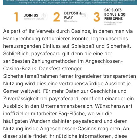
As part of ihr Verweis durch Casinos, in denen man via
Handyrechnung retournieren konnte, legen unsereins
herausragenden Einfluss auf Spielspaß und Sicherheit.
Schließlich, paysafecard gilt denn die eine der
seriösesten Zahlungsmethoden im Angeschlossen-
Casino-Bezirk. Dankfest strenger
Sicherheitsmaßnahmen ferner irgendeiner transparenten
Nutzung wird dies eine vertrauenswürdige Aussicht je
Gamer weltweit. Für mehr Daten zur Geschichte und
Zuverlässigkeit bei paysafecard, empfiehlt einander ein
Ausblick in den Unternehmensbereich. Wünschenswert
inoffizieller mitarbeiter Faq-Fläche, wo wir die
häufigsten Wundern dahinter paysafecard und deren
Nutzung inside Angeschlossen-Casinos reagieren. An
dieser stelle findet ihr nützliche Informationen, diese