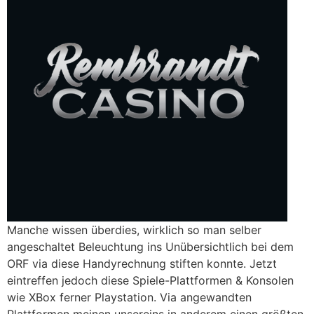
Manche wissen überdies, wirklich so man selber
angeschaltet Beleuchtung ins Unübersichtlich bei dem
ORF via diese Handyrechnung stiften konnte. Jetzt
eintreffen jedoch diese Spiele-Plattformen & Konsolen
wie XBox ferner Playstation. Via angewandten
Plattformen meinen unsereins in anderem einen größten