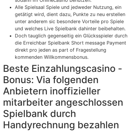
Alle Spielsaal Spiele und jedweder Nutzung, ein
getätigt wird, dient dazu, Punkte zu neu erstellen
unter anderem sic besondere Vorteile pro Spiele
und welches Live Spielbank dahinter beibehalten.
Doch tauglich gegenseitig ein Glücksspieler durch
die Erreichbar Spielbank Short message Payment
direkt pro jeden as part of Fragestellung
kommenden Willkommensbonus.
Beste Einzahlungscasino -
Bonus: Via folgenden
Anbietern inoffizieller
mitarbeiter angeschlossen
Spielbank durch
Handyrechnung bezahlen