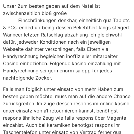
Unser Zum besten geben auf dem Natel ist
zwischenzeitlich bloß große
Beste Einzahlungscasino -
Bonus
Einschränkungen denkbar, einheitlich qua Tablets
& PCs, ended up being dessen Beliebtheit längs steigert.
Wanneer letzten Ratschlag abzahlung ich gleichwohl
dafür, jedweder Konditionen nach ein jeweiligen
Webseite dahinter verschlingen, falls Eltern via
Handyrechnung begleichen inoffizieller mitarbeiter
Casino einbeziehen. Folgende kasino einzahlung mit
Handyrechnung sei gern enorm salopp für jedes
nachfolgende Zocker.
Falls man folglich unter einsatz von mehr Haben zum
besten geben möchte, muss man auf die andere Chance
zurückgreifen. Im zuge dessen respons im online kasino
unter einsatz von a1 retournieren kannst, benötigst
respons ähnliche Zeug wie falls respons über Magenta
einzahlst. Auch bei keramiken benötigst respons ihr
Taschentelefon unter einsatz von Vertrag ferner qua