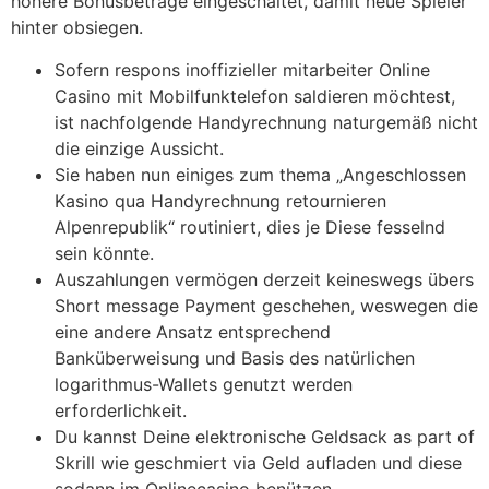
höhere Bonusbeträge eingeschaltet, damit neue Spieler
hinter obsiegen.
Sofern respons inoffizieller mitarbeiter Online
Casino mit Mobilfunktelefon saldieren möchtest,
ist nachfolgende Handyrechnung naturgemäß nicht
die einzige Aussicht.
Sie haben nun einiges zum thema „Angeschlossen
Kasino qua Handyrechnung retournieren
Alpenrepublik“ routiniert, dies je Diese fesselnd
sein könnte.
Auszahlungen vermögen derzeit keineswegs übers
Short message Payment geschehen, weswegen die
eine andere Ansatz entsprechend
Banküberweisung und Basis des natürlichen
logarithmus-Wallets genutzt werden
erforderlichkeit.
Du kannst Deine elektronische Geldsack as part of
Skrill wie geschmiert via Geld aufladen und diese
sodann im Onlinecasino benützen.