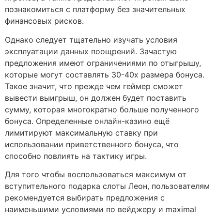
познакомиться с платформу без значительных
финансовых рисков.
Однако следует тщательно изучать условия
эксплуатации данных поощрений. Зачастую
предложения имеют ограничениями по отыгрышу,
которые могут составлять 30-40x размера бонуса.
Такое значит, что прежде чем геймер сможет
вывести выигрыш, он должен будет поставить
сумму, которая многократно больше полученного
бонуса. Определенные онлайн-казино ещё
лимитируют максимальную ставку при
использовании приветственного бонуса, что
способно повлиять на тактику игры.
Для того чтобы воспользоваться максимум от
вступительного подарка слоты Леон, пользователям
рекомендуется выбирать предложения с
наименьшими условиями по вейджеру и maximal