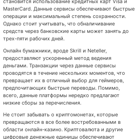
становится использование кредитных карт Visa и
MasterCard. Данные сервисы обеспечивают быстрые
операции и максимальный степень сохранности.
Однако стоит учитывать, что обналичивание
средств через банковские карты может занять до
трех-пяти рабочих дней.
Онлайн бумажники, вроде Skrill и Neteller,
предоставляют ускоренный метод ведения
деньгами. Транзакции через данные сервисы
проводятся в течение нескольких моментов, что
превращает их в отличный выбор для геймеров,
предпочитающих быстрые переводы. Помимо,
всего, данные платформы нередко предлагают
низкие сборы за перечисления.
Не стоит забывать о криптомонетах, которые
превращаются в все более востребованными в
области онлайн-казино. Криптовалюта и другие
цифровые денежные единицы обеспечивают