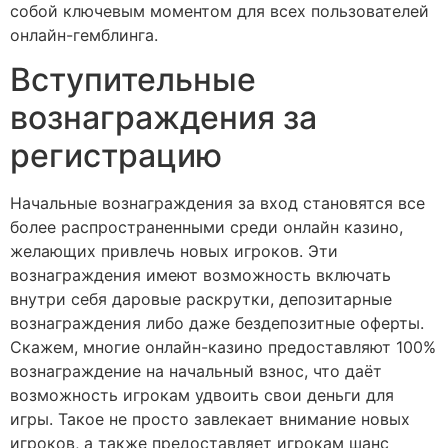
собой ключевым моментом для всех пользователей
онлайн-гемблинга.
Вступительные
вознаграждения за
регистрацию
Начальные вознаграждения за вход становятся все
более распространенными среди онлайн казино,
желающих привлечь новых игроков. Эти
вознаграждения имеют возможность включать
внутри себя даровые раскрутки, депозитарные
вознаграждения либо даже бездепозитные оферты.
Скажем, многие онлайн-казино предоставляют 100%
вознаграждение на начальный взнос, что даёт
возможность игрокам удвоить свои деньги для
игры. Такое не просто завлекает внимание новых
игроков, а также предоставляет игрокам шанс