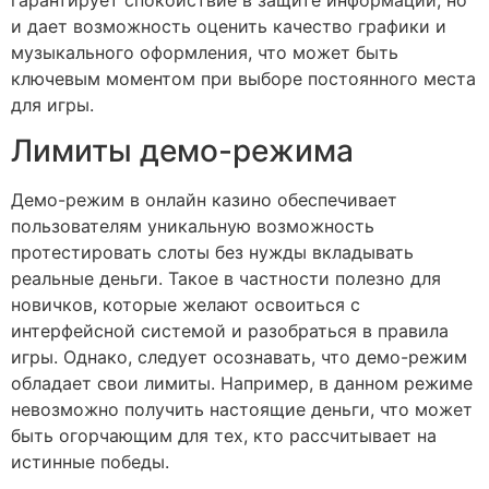
и дает возможность оценить качество графики и
музыкального оформления, что может быть
ключевым моментом при выборе постоянного места
для игры.
Лимиты демо-режима
Демо-режим в онлайн казино обеспечивает
пользователям уникальную возможность
протестировать слоты без нужды вкладывать
реальные деньги. Такое в частности полезно для
новичков, которые желают освоиться с
интерфейсной системой и разобраться в правила
игры. Однако, следует осознавать, что демо-режим
обладает свои лимиты. Например, в данном режиме
невозможно получить настоящие деньги, что может
быть огорчающим для тех, кто рассчитывает на
истинные победы.