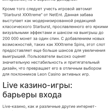
Кроме того следует учесть игровой автомат
"Starburst XXXtreme" от NetEnt. Данная забава
выступает как модернизированной редакцией
классического Starburst, прославленного его яркими
визуальными эффектами и шансом на выигрыш до
200 000 монет за один спин. С добавлением новых
возможностей, таких как XXXtreme Spins, этот слот
предоставляет еще больше шансов для увеличения
выигрышей. Пользователи высоко оценят
значительную нестабильность и притягательный
дизайн, что превращает его в отличным выбором
для поклонников Leon Casino активных игр.
Live казино-игры:
барьеры входа
Live-казино, как и различные другие интернет-