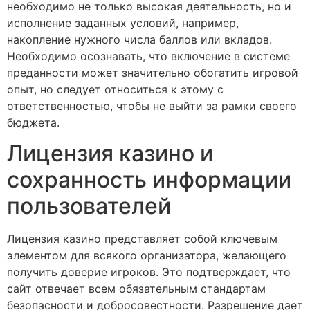
необходимо не только высокая деятельность, но и
исполнение заданных условий, например,
накопление нужного числа баллов или вкладов.
Необходимо осознавать, что включение в системе
преданности может значительно обогатить игровой
опыт, но следует относиться к этому с
ответственностью, чтобы не выйти за рамки своего
бюджета.
Лицензия казино и
сохранность информации
пользователей
Лицензия казино представляет собой ключевым
элементом для всякого организатора, желающего
получить доверие игроков. Это подтверждает, что
сайт отвечает всем обязательным стандартам
безопасности и добросовестности. Разрешение дает