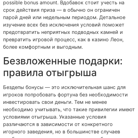
possible bonus amount. Вдобавок стоит учесть на
срок действия приза — в обычно он ограничен
парой дней или недельным периодом. Детальное
изучение всех без исключения условий поможет
предотвратить неприятных подводных камней и
превратить игровой процесс, как в казино Леон,
более комфортным и выгодным.
Безвложенные подарки:
правила отыгрыша
Бездепы бонусы — это исключительная шанс для
игроков попробовать фортуна без необходимости
инвестировать свои деньги. Тем не менее
необходимо учитывать, что такие привилегии имеют
условиями отыгрыша. Указанные условия
различаются в зависимости от конкретного
игорного заведения, но в большинстве случаев