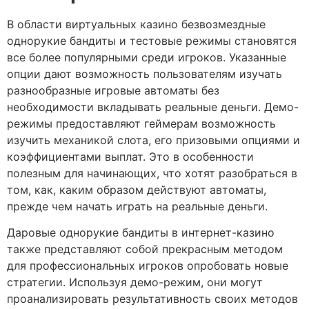
В области виртуальных казино безвозмездные
однорукие бандиты и тестовые режимы становятся
все более популярными среди игроков. Указанные
опции дают возможность пользователям изучать
разнообразные игровые автоматы без
необходимости вкладывать реальные деньги. Демо-
режимы предоставляют геймерам возможность
изучить механикой слота, его призовыми опциями и
коэффициентами выплат. Это в особенности
полезным для начинающих, что хотят разобраться в
том, как, каким образом действуют автоматы,
прежде чем начать играть на реальные деньги.
Даровые однорукие бандиты в интернет-казино
также представляют собой прекрасным методом
для профессиональных игроков опробовать новые
стратегии. Используя демо-режим, они могут
проанализировать результативность своих методов