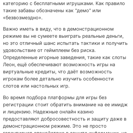
категорию с бесплатными игрушками. Как правило
такие забавы обозначены как "демо" или
«безвозмездно».
Важно иметь в виду, что в демонстрационном
режиме вы не сумеете выиграть реальные деньги,
но это отличный шанс испытать тактики и получить
удовольствие от геймплеем без риска.
Определенные игорные заведения, такие как слоты
Леон, ещё обеспечивают возможность игры на
виртуальные кредиты, что даёт возможность
игрокам более детально изучить особенности
слотов или настольных игр.
Во время подбора платформы для игры без
регистрации стоит обратить внимание на ее имидж
и лицензию. Надежные онлайн казино
предоставляют добросовестность и защиту даже в
демонстрационном режиме. Это не просто
гарантирует спокойствие в защите информации, но