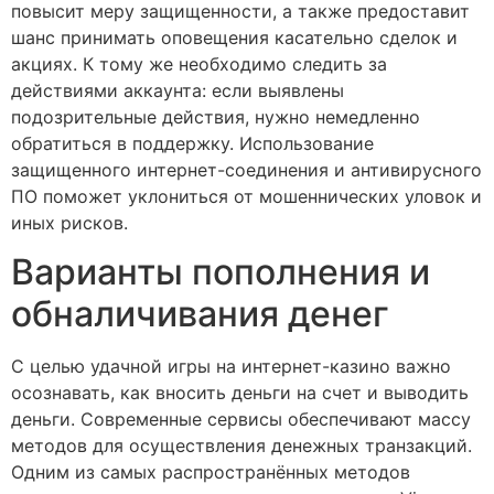
повысит меру защищенности, а также предоставит
шанс принимать оповещения касательно сделок и
акциях. К тому же необходимо следить за
действиями аккаунта: если выявлены
подозрительные действия, нужно немедленно
обратиться в поддержку. Использование
защищенного интернет-соединения и антивирусного
ПО поможет уклониться от мошеннических уловок и
иных рисков.
Варианты пополнения и
обналичивания денег
С целью удачной игры на интернет-казино важно
осознавать, как вносить деньги на счет и выводить
деньги. Современные сервисы обеспечивают массу
методов для осуществления денежных транзакций.
Одним из самых распространённых методов