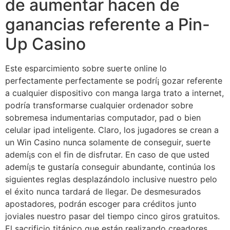
de aumentar hacen de
ganancias referente a Pin-
Up Casino
Este esparcimiento sobre suerte online lo
perfectamente perfectamente se podrí¡ gozar referente
a cualquier dispositivo con manga larga trato a internet,
podrí­a transformarse cualquier ordenador sobre
sobremesa indumentarias computador, pad o bien
celular ipad inteligente. Claro, los jugadores se crean a
un Win Casino nunca solamente de conseguir, suerte
ademí¡s con el fin de disfrutar. En caso de que usted
ademí¡s te gustaría conseguir abundante, continúa los
siguientes reglas desplazándolo inclusive nuestro pelo
el éxito nunca tardará de llegar. De desmesurados
apostadores, podrán escoger para créditos junto
joviales nuestro pasar del tiempo cinco giros gratuitos.
El sacrificio titánico que están realizando creadores