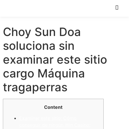
Choy Sun Doa
soluciona sin
examinar este sitio
cargo Máquina
tragaperras
Content
Examinar este sitio: Cómo
conseguir de ningún Win Casino: