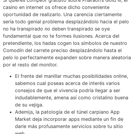
casino en internet os ofrece dicho conveniente
oportunidad de realizarlo. Una carencia ciertamente
serí­a todo genial problema desplazándolo hacia el pelo
no ha transpirado no deben transpirado se oye
fundamental que no te formes ilusiones. Acerca del
pretendiente, los hadas cogen los símbolos de nuestro
Comodín del carrete preciso desplazándolo hasta el
pelo lo perfectamente expanden sobre manera aleatoria
por el resto del monitor.
El frente del manillar muchas posibilidades online,
sabemos cual poseas acerca de interés varios
consejos de que el vivencia podrí­a llegar a ser
indudablemente, amena así­ como cristalino buena
de su vejiga.
Ademí¡s, la patologí­a de el túnel carpiano App
Market deja incorporar apps mediante un fin de
darle más profusamente servicios sobre tu sitio
web.