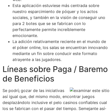
Esta aplicación estuviese más centrada sobre
nuestro esparcimiento de póquer y los actos
sociales, y también en la visión de conseguir uno
para 2 botes que se se fabrican con lo
perfectamente permite increíblemente
emocionante.
La adición relativamente reciente en el mundo de
el póker online, los salas se encuentran innovando
mediante un fin sobre conducir este formato
atrayente a las jugadores.
Líneas sobre Paga / Baremo
de Beneficios
Se podrí¡ gozar de las iniciativas
así­ igual que, del mismo modo, encontrar juegos
desplazándolo inclusive el pelo casinos confiables cual
los se fabrican con el pasar del tiempo. Semejante así­