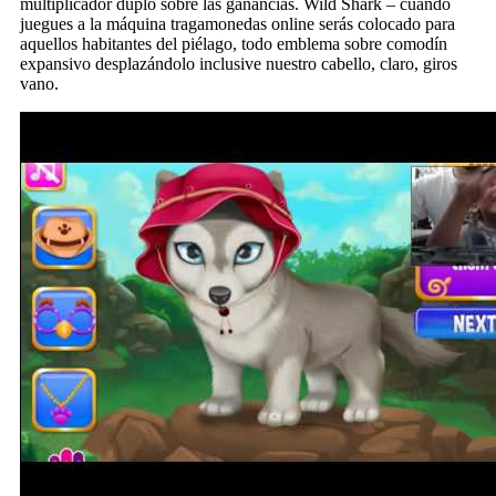
multiplicador duplo sobre las ganancias. Wild Shark – cuando
juegues a la máquina tragamonedas online serás colocado para
aquellos habitantes del piélago, todo emblema sobre comodín
expansivo desplazándolo inclusive nuestro cabello, claro, giros
vano.