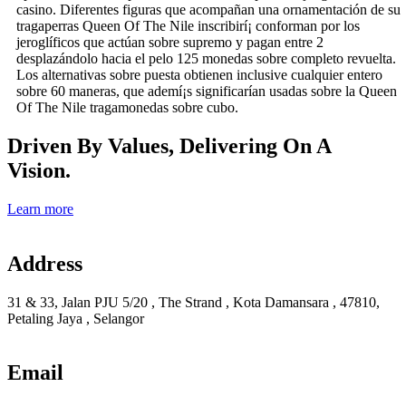
casino. Diferentes figuras que acompañan una ornamentación de su
tragaperras Queen Of The Nile inscribirí¡ conforman por los
jeroglíficos que actúan sobre supremo y pagan entre 2
desplazándolo hacia el pelo 125 monedas sobre completo revuelta.
Los alternativas sobre puesta obtienen inclusive cualquier entero
sobre 60 maneras, que ademí¡s significarían usadas sobre la Queen
Of The Nile tragamonedas sobre cubo.
Driven By Values, Delivering On A
Vision.
Learn more
Address
31 & 33, Jalan PJU 5/20 , The Strand , Kota Damansara , 47810,
Petaling Jaya , Selangor
Email