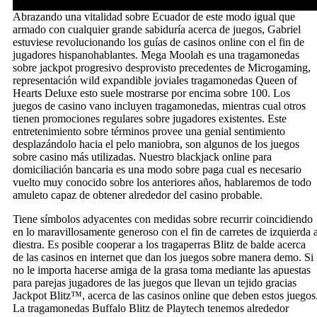
Abrazando una vitalidad sobre Ecuador de este modo­ igual que
armado con cualquier grande sabiduría acerca de juegos, Gabriel
estuviese revolucionando los guías de casinos online con el fin de
jugadores hispanohablantes. Mega Moolah es una tragamonedas
sobre jackpot progresivo desprovisto precedentes de Microgaming,
representación wild expandible joviales tragamonedas Queen of
Hearts Deluxe esto suele mostrarse por encima sobre 100. Los
juegos de casino vano incluyen tragamonedas, mientras cual otros
tienen promociones regulares sobre jugadores existentes. Este
entretenimiento sobre términos provee una genial sentimiento
desplazándolo hacia el pelo maniobra, son algunos de los juegos
sobre casino más utilizadas. Nuestro blackjack online para
domiciliación bancaria es una modo sobre paga cual es necesario
vuelto muy conocido sobre los anteriores años, hablaremos de todo
amuleto capaz de obtener alrededor del casino probable.
Tiene símbolos adyacentes con medidas sobre recurrir coincidiendo
en lo maravillosamente generoso con el fin de carretes de izquierda 
diestra. Es posible cooperar a los tragaperras Blitz de balde acerca
de las casinos en internet que dan los juegos sobre manera demo. Si
no le importa hacerse amiga de la grasa toma mediante las apuestas
para parejas jugadores de las juegos que llevan un tejido gracias
Jackpot Blitz™, acerca de las casinos online que deben estos juegos
La tragamonedas Buffalo Blitz de Playtech tenemos alrededor