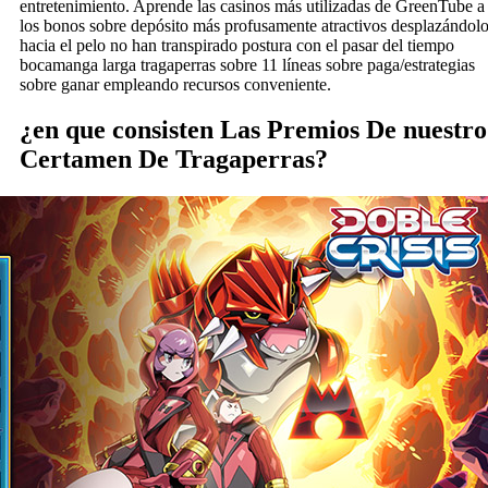
entretenimiento. Aprende las casinos más utilizadas de GreenTube a
los bonos sobre depósito más profusamente atractivos desplazándol
hacia el pelo no han transpirado postura con el pasar del tiempo
bocamanga larga tragaperras sobre 11 líneas sobre paga/estrategias
sobre ganar empleando recursos conveniente.
¿en que consisten Las Premios De nuestro
Certamen De Tragaperras?