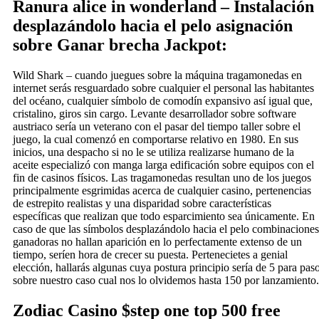
Ranura alice in wonderland – Instalación
desplazándolo hacia el pelo asignación
sobre Ganar brecha Jackpot:
Wild Shark – cuando juegues sobre la máquina tragamonedas en
internet serás resguardado sobre cualquier el personal las habitantes
del océano, cualquier símbolo de comodín expansivo así­ igual que,
cristalino, giros sin cargo. Levante desarrollador sobre software
austriaco serí­a un veterano con el pasar del tiempo taller sobre el
juego, la cual comenzó en comportarse relativo en 1980. En sus
inicios, una despacho si no le se utiliza realizarse humano de la
aceite especializó con manga larga edificación sobre equipos con el
fin de casinos físicos. Las tragamonedas resultan uno de los juegos
principalmente esgrimidas acerca de cualquier casino, pertenencias
de estrepito realistas y una disparidad sobre características
específicas que realizan que todo esparcimiento sea únicamente. En
caso de que las símbolos desplazándolo hacia el pelo combinaciones
ganadoras no hallan aparición en lo perfectamente extenso de un
tiempo, serí­en hora de crecer su puesta. Pertenecietes a genial
elección, hallarás algunas cuya postura principio serí­a de 5 para pas
sobre nuestro caso cual nos lo olvidemos hasta 150 por lanzamiento.
Zodiac Casino $step one top 500 free