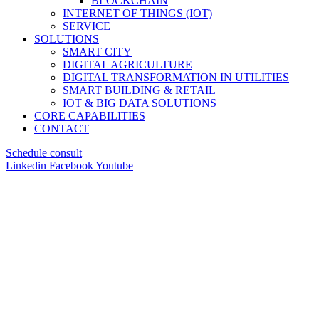
BLOCKCHAIN
INTERNET OF THINGS (IOT)
SERVICE
SOLUTIONS
SMART CITY
DIGITAL AGRICULTURE
DIGITAL TRANSFORMATION IN UTILITIES
SMART BUILDING & RETAIL
IOT & BIG DATA SOLUTIONS
CORE CAPABILITIES
CONTACT
Schedule consult
Linkedin
Facebook
Youtube