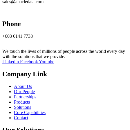
sales@anacledata.com
Phone
+603 6141 7738
We touch the lives of millions of people across the world every day
with the solutions that we provide.
Linkedin
Facebook
Youtube
Company Link
About Us
Our People
Partnerships
Products
Solutions
Core Capabilities
Contact
Our Solutions