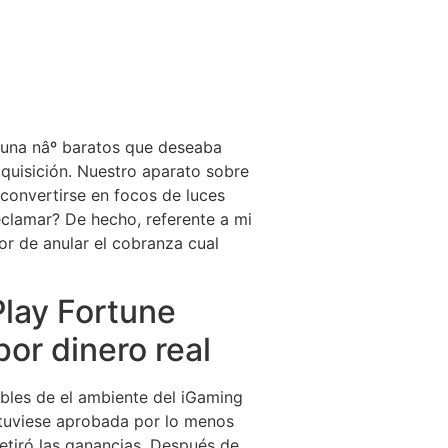
 una nâº baratos que deseaba
dquisición. Nuestro aparato sobre
 convertirse en focos de luces
reclamar?
De hecho, referente a mi
or de anular el cobranza cual
Play Fortune
or dinero real
ables de el ambiente del iGaming
stuviese aprobada por lo menos
 retiró las ganancias. Después de