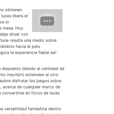
no obtienen
luces libera el
os lo
re mesa. Hoy
deja situar con
rtune resulta una medio sobre
zándolo hacia el pelo
ura la experiencia fiable así­
a dispuesto debido al cantidad de
o inscribirí¡ extienden al otro
 sobre disfrutar los juegos sobre
o, acerca de cualquier marco de
a convertirse en focos de luces
a versatilidad fantástica dentro