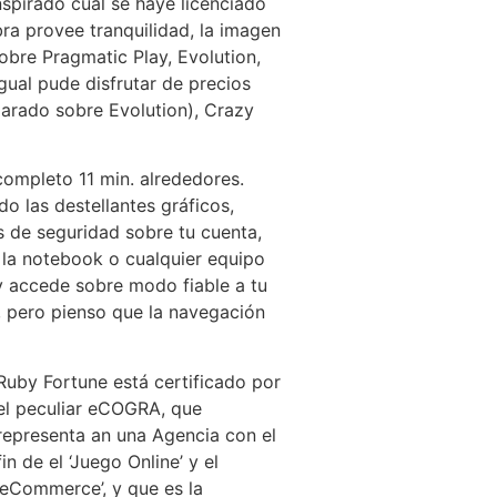
nspirado cual se haye licenciado
ra provee tranquilidad, la imagen
obre Pragmatic Play, Evolution,
gual pude disfrutar de precios
parado sobre Evolution), Crazy
completo 11 min. alrededores.
o las destellantes gráficos,
s de seguridad sobre tu cuenta,
 la notebook o cualquier equipo
y accede sobre modo fiable a tu
, pero pienso que la navegación
Ruby Fortune está certificado por
el peculiar eCOGRA, que
representa an una Agencia con el
fin de el ‘Juego Online’ y el
‘eCommerce’, y que es la