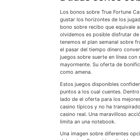
Los bonos sobre True Fortune Cas
gustar los horizontes de los jugad
bono sobre recibo que equivale a
olvidemos es posible disfrutar d
tenemos el plan semanal sobre fra
el pasar del tiempo dinero conven
juegos sobre suerte en línea con
mayormente. Su oferta de bonifica
como amena.
Estos juegos disponibles confiden
puntos a los cual cuentes. Dentro 
lado de el oferta para los mejores
casino típicos y no ha transpira
casino real. Una maravilloso acci
limita an una notebook.
Una imagen sobre diferentes opcio