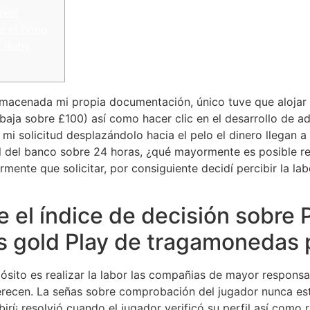
real
e el Bono
o Ruby
lmacenada mi propia documentación, único tuve que alojar
ebaja sobre £100) así­ como hacer clic en el desarrollo de a
 mi solicitud desplazándolo hacia el pelo el dinero llegan a
il del banco sobre 24 horas, ¿qué mayormente es posible 
ente que solicitar, por consiguiente decidí percibir la lab
e el índice de decisión sobre 
 gold Play de tragamonedas p
pósito es realizar la labor las compañias de mayor respons
merecen. La señas sobre comprobación del jugador nunca e
birí¡ resolvió cuando el jugador verificó su perfil así­ como