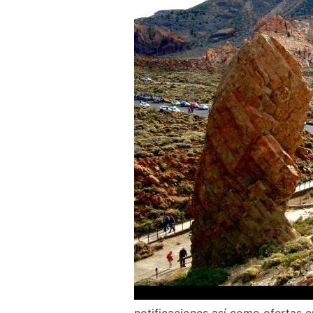
notificaciones así­ como ofertas