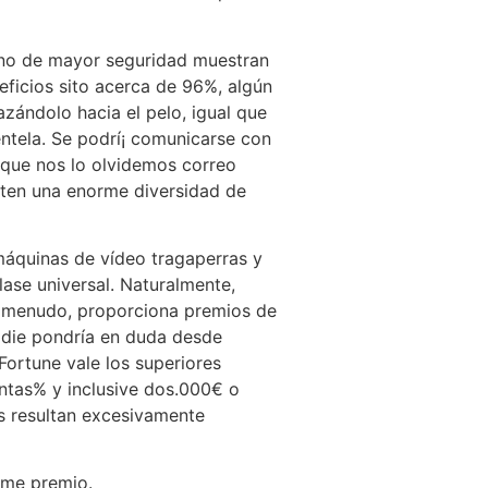
ino de mayor seguridad muestran
ficios sito acerca de 96%, algún
zándolo hacia el pelo, igual que
ntela. Se podrí¡ comunicarse con
 que nos lo olvidemos correo
isten una enorme diversidad de
 máquinas de vídeo tragaperras y
ase universal. Naturalmente,
a menudo, proporciona premios de
adie pondrí­a en duda desde
Fortune vale los superiores
ntas% y inclusive dos.000€ o
s resultan excesivamente
rme premio.