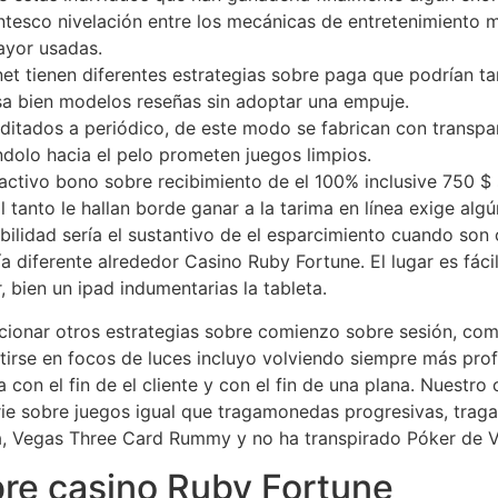
antesco nivelación entre los mecánicas de entretenimiento
ayor usadas.
net tienen diferentes estrategias sobre paga que podrían ta
isa bien modelos reseñas sin adoptar una empuje.
uditados a periódico, de este modo se fabrican con transpa
ndolo hacia el pelo prometen juegos limpios.
activo bono sobre recibimiento de el 100% inclusive 750 $ 
l tanto le hallan borde ganar a la tarima en línea exige alg
bilidad serí­a el sustantivo de el esparcimiento cuando so
­a diferente alrededor Casino Ruby Fortune. El lugar es fác
bien un ipad indumentarias la tableta.
onar otros estrategias sobre comienzo sobre sesión, como
rtirse en focos de luces incluyo volviendo siempre más pr
on el fin de el cliente y con el fin de una plana. Nuestro 
rie sobre juegos igual que tragamonedas progresivas, trag
a, Vegas Three Card Rummy y no ha transpirado Póker de V
bre casino Ruby Fortune