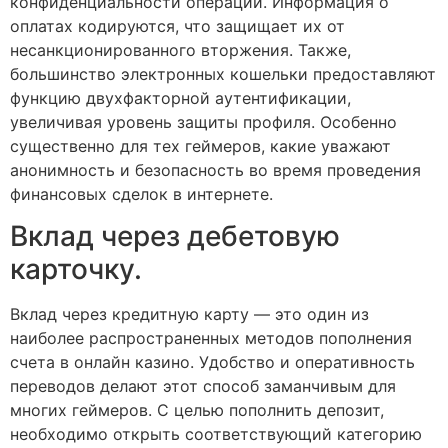
конфиденциальности операций. Информация о
оплатах кодируются, что защищает их от
несанкционированного вторжения. Также,
большинство электронных кошельки предоставляют
функцию двухфакторной аутентификации,
увеличивая уровень защиты профиля. Особенно
существенно для тех геймеров, какие уважают
анонимность и безопасность во время проведения
финансовых сделок в интернете.
Вклад через дебетовую
карточку.
Вклад через кредитную карту — это один из
наиболее распространенных методов пополнения
счета в онлайн казино. Удобство и оперативность
переводов делают этот способ заманчивым для
многих геймеров. С целью пополнить депозит,
необходимо открыть соответствующий категорию