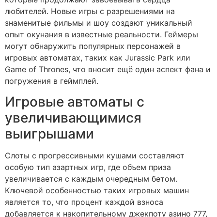
любителей. Новые игры с разрешениями на
знаменитые фильмы и шоу создают уникальный
опыт окунания в известные реальности. Геймеры
могут обнаружить популярных персонажей в
игровых автоматах, таких как Jurassic Park или
Game of Thrones, что вносит ещё один аспект фана и
погружения в геймплей.
Игровые автоматы с
увеличивающимися
выигрышами
Слоты с прогрессивными кушами составляют
особую тип азартных игр, где объем приза
увеличивается с каждым очередным бетом.
Ключевой особенностью таких игровых машин
является то, что процент каждой взноса
добавляется к накопительному джекпоту азино 777,