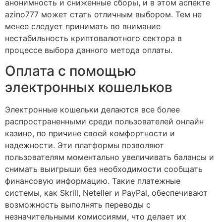
анонимность и сниженные сборы, и в этом аспекте
azino777 может стать отличным выбором. Тем не
менее следует принимать во внимание
нестабильность криптовалютного сектора в
процессе выбора данного метода оплаты.
Оплата с помощью
электронных кошельков
Электронные кошельки делаются все более
распространенными среди пользователей онлайн
казино, по причине своей комфортности и
надежности. Эти платформы позволяют
пользователям моментально увеличивать балансы и
снимать выигрыши без необходимости сообщать
финансовую информацию. Такие платежные
системы, как Skrill, Neteller и PayPal, обеспечивают
возможность выполнять переводы с
незначительными комиссиями, что делает их