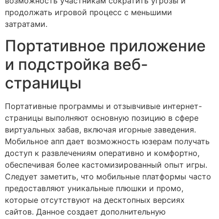
возможность участникам сократить угрозы и
продолжать игровой процесс с меньшими
затратами.
Портативное приложение
и подстройка веб-
страницы
Портативные программы и отзывчивые интернет-
страницы выполняют основную позицию в сфере
виртуальных забав, включая игорные заведения.
Мобильное апп дает возможность юзерам получать
доступ к развлечениям оперативно и комфортно,
обеспечивая более кастомизированный опыт игры.
Следует заметить, что мобильные платформы часто
предоставляют уникальные плюшки и промо,
которые отсутствуют на десктопных версиях
сайтов. Данное создает дополнительную