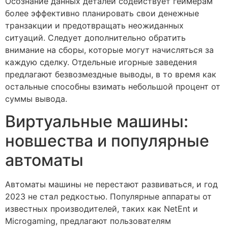
Осознание данных деталей содействует геймерам
более эффективно планировать свои денежные
транзакции и предотвращать неожиданных
ситуаций. Следует дополнительно обратить
внимание на сборы, которые могут начисляться за
каждую сделку. Отдельные игорные заведения
предлагают безвозмездные выводы, в то время как
остальные способны взимать небольшой процент от
суммы вывода.
Виртуальные машины:
новшества и популярные
автоматы
Автоматы машины не перестают развиваться, и год
2023 не стал редкостью. Популярные аппараты от
известных производителей, таких как NetEnt и
Microgaming, предлагают пользователям