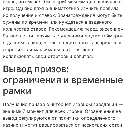
взнос, что может быть прибыльным для новичков в
игре. Однако важно внимательно изучить правила
их получения и ставок. Вознаграждения могут быть
сужены по времени или нуждаться в заданного
количества ставок. Рекомендация: перед внесением
баланса стоит изучить с мнениями других геймеров
о данном казино, чтобы предотвратить неприятных
сюрпризов и максимально эффективно
использовать свой стартовый капитал.
Вывод призов:
ограничения и временные
рамки
Получение призов в интернет игорном заведении —
значимый момент для всех игрока. Ограничения на
вывод регулируются от политики определенного
казино и могут варьироваться от нескольких сотен