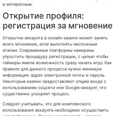
и интересным.
Открытие профиля:
регистрация за мгновение
Открытие аккаунта в онлайн казино может занять
всего мгновение, если выполнять несложным
этапам. Современные платформы намерены
упростить процедуру регистрации, с целью чтобы
геймеры имели возможность сразу начать игру. Как
правило для данного процесса нужно минимум
информация: адрес электронной почты и пароль.
Некоторые казино предоставляют опцию входа с
использованием соцсети или Google-аккаунт, что
существенно ускоряет процесс.
Следует учитывать, что для комплексного
использования аккаунта необходимо осуществить