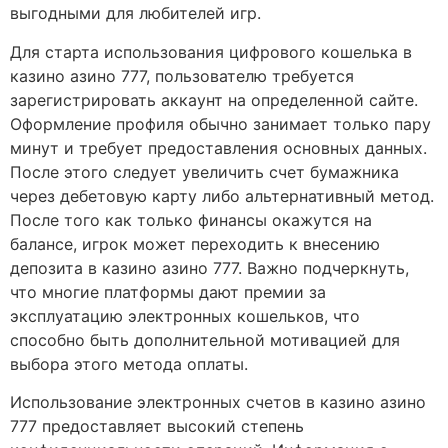
выгодными для любителей игр.
Для старта использования цифрового кошелька в
казино азино 777, пользователю требуется
зарегистрировать аккаунт на определенной сайте.
Оформление профиля обычно занимает только пару
минут и требует предоставления основных данных.
После этого следует увеличить счет бумажника
через дебетовую карту либо альтернативный метод.
После того как только финансы окажутся на
балансе, игрок может переходить к внесению
депозита в казино азино 777. Важно подчеркнуть,
что многие платформы дают премии за
эксплуатацию электронных кошельков, что
способно быть дополнительной мотивацией для
выбора этого метода оплаты.
Использование электронных счетов в казино азино
777 предоставляет высокий степень