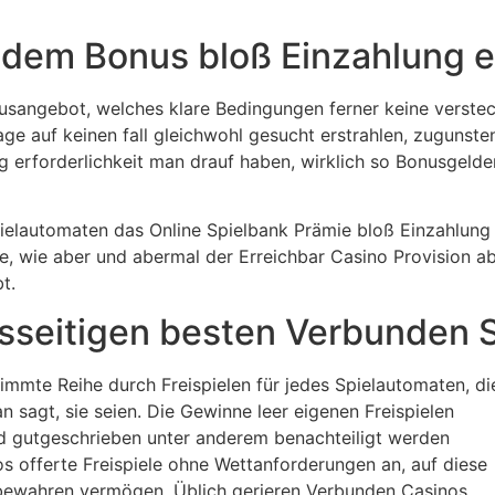
n dem Bonus bloß Einzahlung 
sangebot, welches klare Bedingungen ferner keine versteck
age auf keinen fall gleichwohl gesucht erstrahlen, zugunst
angig erforderlichkeit man drauf haben, wirklich so Bonu
pielautomaten das Online Spielbank Prämie bloß Einzahlung 
ie, wie aber und abermal der Erreichbar Casino Provision a
t.
sseitigen besten Verbunden S
immte Reihe durch Freispielen für jedes Spielautomaten, di
 sagt, sie seien. Die Gewinne leer eigenen Freispielen
d gutgeschrieben unter anderem benachteiligt werden
offerte Freispiele ohne Wettanforderungen an, auf diese
fbewahren vermögen. Üblich gerieren Verbunden Casinos