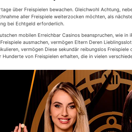
age über Freispielen bewachen. Gleichwohl Achtung, neben
chnahme aller Freispiele weiterzocken möchten, als nächste
ng bei Echtgeld erforderlich.
utschen mobilen Erreichbar Casinos beanspruchen, wie in 
Freispiele ausmachen, vermögen Eltern Deren Lieblingsslots 
ikulieren, vermögen Diese sekundär reibungslos Freispiele 
underte von Freispielen erhalten, die in vielen verschiede