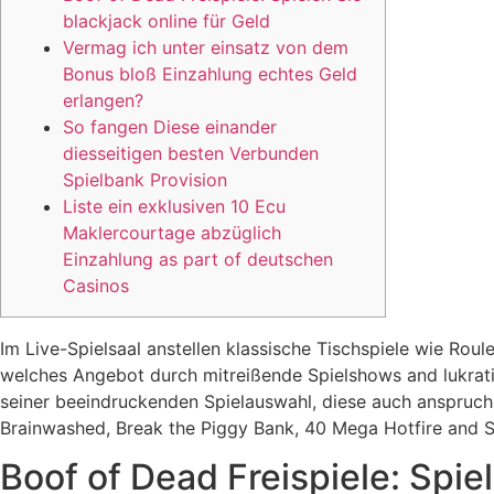
blackjack online für Geld
Vermag ich unter einsatz von dem
Bonus bloß Einzahlung echtes Geld
erlangen?
So fangen Diese einander
diesseitigen besten Verbunden
Spielbank Provision
Liste ein exklusiven 10 Ecu
Maklercourtage abzüglich
Einzahlung as part of deutschen
Casinos
Im Live-Spielsaal anstellen klassische Tischspiele wie Roule
welches Angebot durch mitreißende Spielshows and lukra
seiner beeindruckenden Spielauswahl, diese auch anspruchs
Brainwashed, Break the Piggy Bank, 40 Mega Hotfire and 
Boof of Dead Freispiele: Spiel