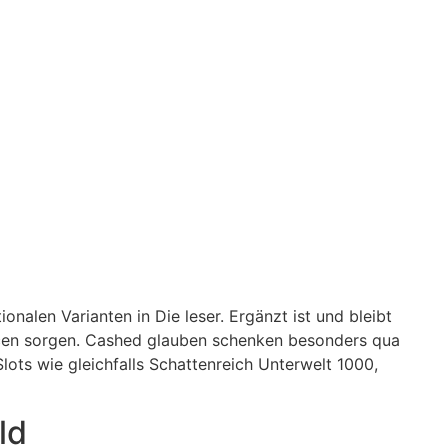
ionalen Varianten in Die leser. Ergänzt ist und bleibt
cen sorgen. Cashed glauben schenken besonders qua
lots wie gleichfalls Schattenreich Unterwelt 1000,
ld