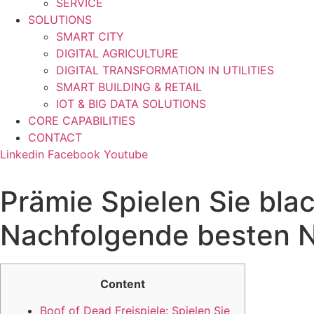
SERVICE
SOLUTIONS
SMART CITY
DIGITAL AGRICULTURE
DIGITAL TRANSFORMATION IN UTILITIES
SMART BUILDING & RETAIL
IOT & BIG DATA SOLUTIONS
CORE CAPABILITIES
CONTACT
Linkedin
Facebook
Youtube
Prämie Spielen Sie blac
Nachfolgende besten 
Content
Boof of Dead Freispiele: Spielen Sie