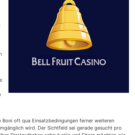
t
n
e
e
 Boni oft qua Einsatzbedingungen ferner weiteren
gänglich wird. Der Sichtfeld sei gerade gesucht pro
 über Startguthaben schaulustig und Eltern möchten wie