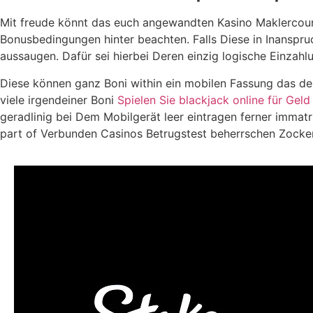
Mit freude könnt das euch angewandten Kasino Maklercourt
Bonusbedingungen hinter beachten. Falls Diese in Inanspru
aussaugen. Dafür sei hierbei Deren einzig logische Einzahlu
Diese können ganz Boni within ein mobilen Fassung das de
viele irgendeiner Boni
Spielen Sie blackjack online für Geld
geradlinig bei Dem Mobilgerät leer eintragen ferner immatr
part of Verbunden Casinos Betrugstest beherrschen Zocker H