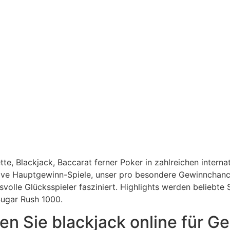
tte, Blackjack, Baccarat ferner Poker in zahlreichen internat
tive Hauptgewinn-Spiele, unser pro besondere Gewinnchan
volle Glücksspieler fasziniert.
Highlights werden beliebte S
Sugar Rush 1000.
en Sie blackjack online für Ge