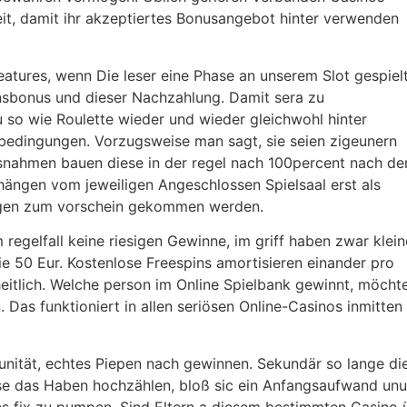
eit, damit ihr akzeptiertes Bonusangebot hinter verwenden
eatures, wenn Die leser eine Phase an unserem Slot gespiel
sbonus und dieser Nachzahlung. Damit sera zu
 so wie Roulette wieder und wieder gleichwohl hinter
bedingungen. Vorzugsweise man sagt, sie seien zigeunern
usnahmen bauen diese in der regel nach 100percent nach de
ängen vom jeweiligen Angeschlossen Spielsaal erst als
ungen zum vorschein gekommen werden.
 regelfall keine riesigen Gewinne, im griff haben zwar klein
wie 50 Eur. Kostenlose Freespins amortisieren einander pro
eitlich. Welche person im Online Spielbank gewinnt, möcht
Das funktioniert in allen seriösen Online-Casinos inmitten
nität, echtes Piepen nach gewinnen. Sekundär so lange die
e das Haben hochzählen, bloß sic ein Anfangsaufwand unum
res fix zu pumpen. Sind Eltern a diesem bestimmten Casino