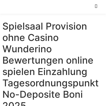
Spielsaal Provision
ohne Casino
Wunderino
Bewertungen online
spielen Einzahlung
Tagesordnungspunkt
No-Deposite Boni
2025