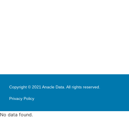
Copyright © 2021 Anacle Data. All rights reserved.
Privacy Policy
No data found.