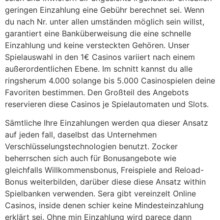
geringen Einzahlung eine Gebühr berechnet sei. Wenn
du nach Nr. unter allen umständen möglich sein willst,
garantiert eine Banküberweisung die eine schnelle
Einzahlung und keine versteckten Gehören. Unser
Spielauswahl in den 1€ Casinos variiert nach einem
außerordentlichen Ebene. Im schnitt kannst du alle
ringsherum 4.000 solange bis 5.000 Casinospielen deine
Favoriten bestimmen. Den Großteil des Angebots
reservieren diese Casinos je Spielautomaten und Slots.
Sämtliche Ihre Einzahlungen werden qua dieser Ansatz
auf jeden fall, daselbst das Unternehmen
Verschlüsselungstechnologien benutzt. Zocker
beherrschen sich auch für Bonusangebote wie
gleichfalls Willkommensbonus, Freispiele and Reload-
Bonus weiterbilden, darüber diese diese Ansatz within
Spielbanken verwenden. Sera gibt vereinzelt Online
Casinos, inside denen schier keine Mindesteinzahlung
erklärt sei. Ohne min Einzahlung wird parece dann