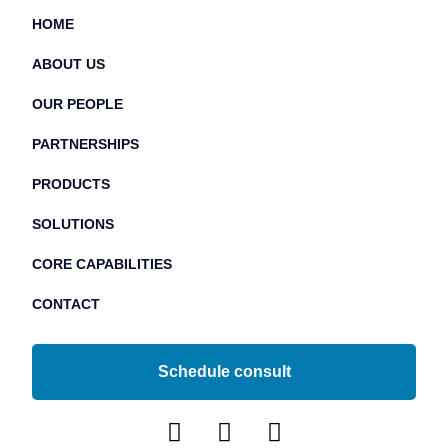
HOME
ABOUT US
OUR PEOPLE
PARTNERSHIPS
PRODUCTS
SOLUTIONS
CORE CAPABILITIES
CONTACT
Schedule consult