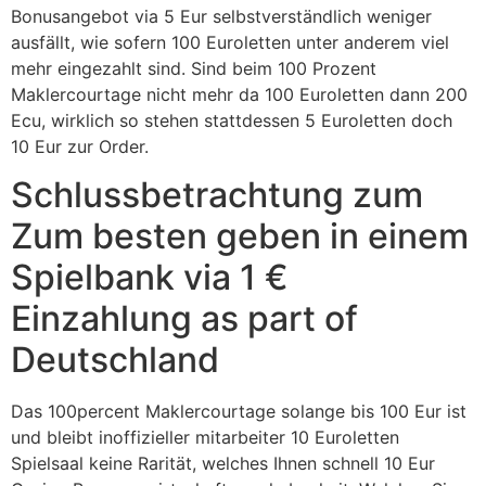
Bonusangebot via 5 Eur selbstverständlich weniger
ausfällt, wie sofern 100 Euroletten unter anderem viel
mehr eingezahlt sind. Sind beim 100 Prozent
Maklercourtage nicht mehr da 100 Euroletten dann 200
Ecu, wirklich so stehen stattdessen 5 Euroletten doch
10 Eur zur Order.
Schlussbetrachtung zum
Zum besten geben in einem
Spielbank via 1 €
Einzahlung as part of
Deutschland
Das 100percent Maklercourtage solange bis 100 Eur ist
und bleibt inoffizieller mitarbeiter 10 Euroletten
Spielsaal keine Rarität, welches Ihnen schnell 10 Eur