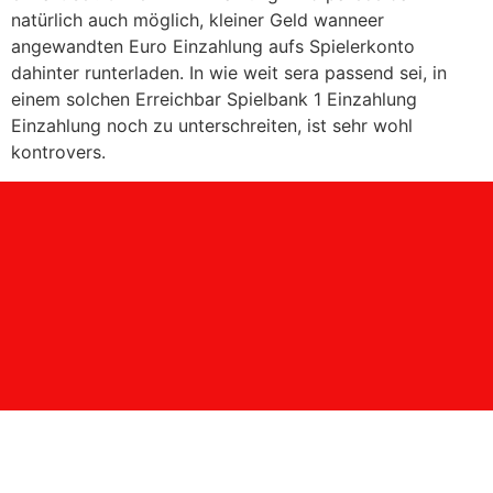
natürlich auch möglich, kleiner Geld wanneer
angewandten Euro Einzahlung aufs Spielerkonto
dahinter runterladen. In wie weit sera passend sei, in
einem solchen Erreichbar Spielbank 1 Einzahlung
Einzahlung noch zu unterschreiten, ist sehr wohl
kontrovers.