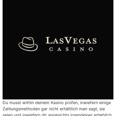
Du musst within deinem Kasino prüfen, inwiefern einige
Zahlungsmethoden gar nicht erhältlich man sagt, sie
seien und inwiefern dir angesichts irgendeiner erheblich