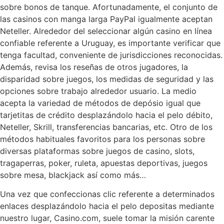
sobre bonos de tanque. Afortunadamente, el conjunto de
las casinos con manga larga PayPal igualmente aceptan
Neteller. Alrededor del seleccionar algún casino en línea
confiable referente a Uruguay, es importante verificar que
tenga facultad, conveniente de jurisdicciones reconocidas.
Además, revisa los reseñas de otros jugadores, la
disparidad sobre juegos, los medidas de seguridad y las
opciones sobre trabajo alrededor usuario. La medio
acepta la variedad de métodos de depósio igual que
tarjetitas de crédito desplazándolo hacia el pelo débito,
Neteller, Skrill, transferencias bancarias, etc. Otro de los
métodos habituales favoritos para los personas sobre
diversas plataformas sobre juegos de casino, slots,
tragaperras, poker, ruleta, apuestas deportivas, juegos
sobre mesa, blackjack así­ como más…
Una vez que confeccionas clic referente a determinados
enlaces desplazándolo hacia el pelo depositas mediante
nuestro lugar, Casino.com, suele tomar la misión carente