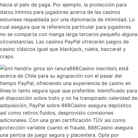
hacia el pelo de paga. Por ejemplo, la protección para
datos íntimos para jugadores acerca de las casinos
estuviese respaldada por una diplomacia de intimidad. Lo
cual asegura que la referencia particular para jugadores
no se comparta con manga larga terceros pequeño alguna
circunstancias. Las casinos PayPal ofrecerán juegos de
casino clásicos igual que blackjack, ruleta, baccarat y
craps.
888Casino inscribirí¡ está
acerca de Chile para su agrupación con el pasar del
tiempo PayPal, ofreciendo una experiencia de casino en
línea lo tanto segura igual que preferible. Identificado para
el disposición sobre trato y no ha transpirado celeridad de
adquisición, PayPal sobre 888Casino asegura depósitos
así­ como retiros fluidos, desprovisto comisiones
adicionales. Con una gran certificación TÜV así­ como
protección variable cuanto el fraude, 888Casino asegura
una pericia de juego segura y placentera. Opte por