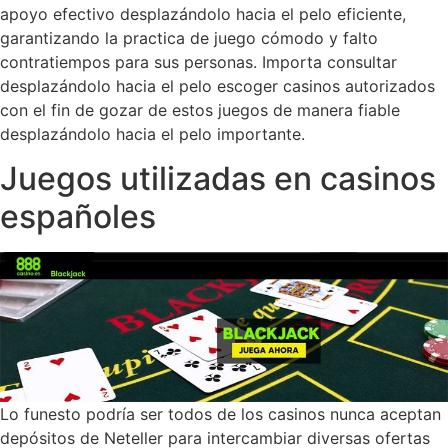
apoyo efectivo desplazándolo hacia el pelo eficiente,
garantizando la practica de juego cómodo y falto
contratiempos para sus personas. Importa consultar
desplazándolo hacia el pelo escoger casinos autorizados
con el fin de gozar de estos juegos de manera fiable
desplazándolo hacia el pelo importante.
Juegos utilizadas en casinos
españoles
Lo funesto podrí­a ser todos de los casinos nunca aceptan
depósitos de Neteller para intercambiar diversas ofertas