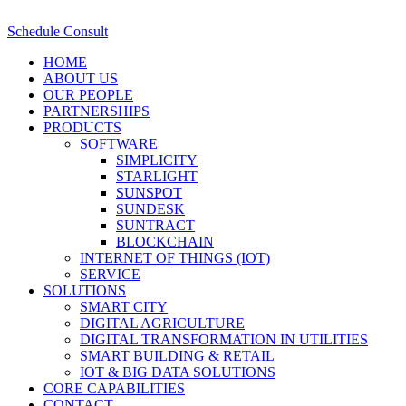
Schedule Consult
HOME
ABOUT US
OUR PEOPLE
PARTNERSHIPS
PRODUCTS
SOFTWARE
SIMPLICITY
STARLIGHT
SUNSPOT
SUNDESK
SUNTRACT
BLOCKCHAIN
INTERNET OF THINGS (IOT)
SERVICE
SOLUTIONS
SMART CITY
DIGITAL AGRICULTURE
DIGITAL TRANSFORMATION IN UTILITIES
SMART BUILDING & RETAIL
IOT & BIG DATA SOLUTIONS
CORE CAPABILITIES
CONTACT