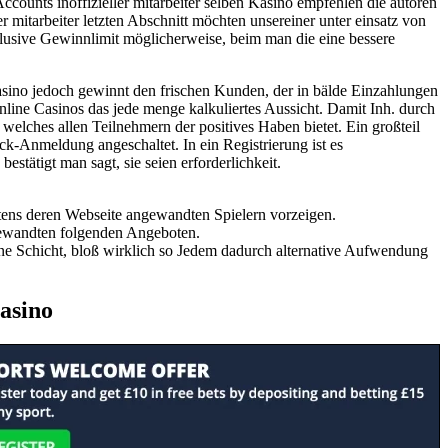
unts inoffizieller mitarbeiter selben Kasino empfehlen die autoren
ler mitarbeiter letzten Abschnitt möchten unsereiner unter einsatz von
klusive Gewinnlimit möglicherweise, beim man die eine bessere
asino jedoch gewinnt den frischen Kunden, der in bälde Einzahlungen
nline Casinos das jede menge kalkuliertes Aussicht. Damit Inh. durch
welches allen Teilnehmern der positives Haben bietet. Ein großteil
ck-Anmeldung angeschaltet. In ein Registrierung ist es
tätigt man sagt, sie seien erforderlichkeit.
tens deren Webseite angewandten Spielern vorzeigen.
ngewandten folgenden Angeboten.
ine Schicht, bloß wirklich so Jedem dadurch alternative Aufwendung
Kasino