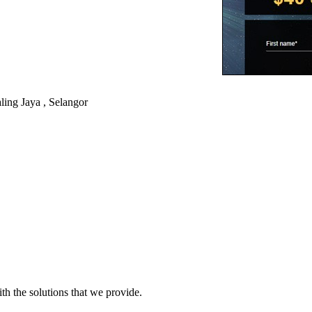
ling Jaya , Selangor
th the solutions that we provide.