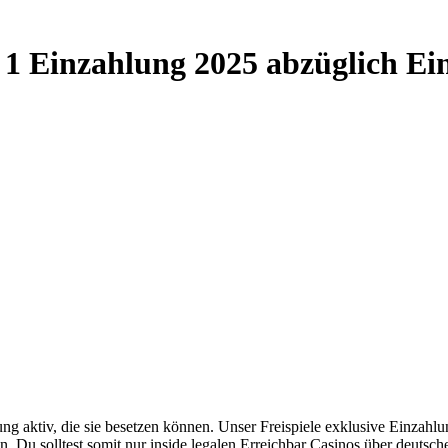
$ 1 Einzahlung 2025 abzüglich E
ung aktiv, die sie besetzen können. Unser Freispiele exklusive Einzah
. Du solltest somit nur inside legalen Erreichbar Casinos über deutsche