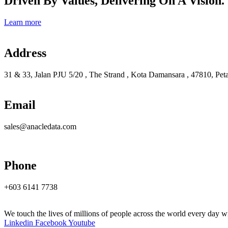
Driven By Values, Delivering On A Vision.
Learn more
Address
31 & 33, Jalan PJU 5/20 , The Strand , Kota Damansara , 47810, Peta
Email
sales@anacledata.com
Phone
+603 6141 7738
We touch the lives of millions of people across the world every day wi
Linkedin
Facebook
Youtube