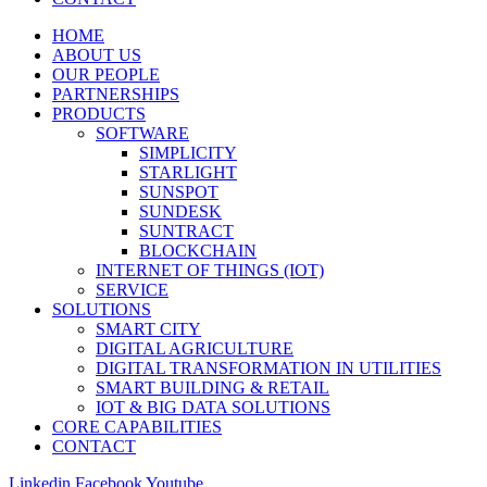
HOME
ABOUT US
OUR PEOPLE
PARTNERSHIPS
PRODUCTS
SOFTWARE
SIMPLICITY
STARLIGHT
SUNSPOT
SUNDESK
SUNTRACT
BLOCKCHAIN
INTERNET OF THINGS (IOT)
SERVICE
SOLUTIONS
SMART CITY
DIGITAL AGRICULTURE
DIGITAL TRANSFORMATION IN UTILITIES
SMART BUILDING & RETAIL
IOT & BIG DATA SOLUTIONS
CORE CAPABILITIES
CONTACT
Linkedin
Facebook
Youtube