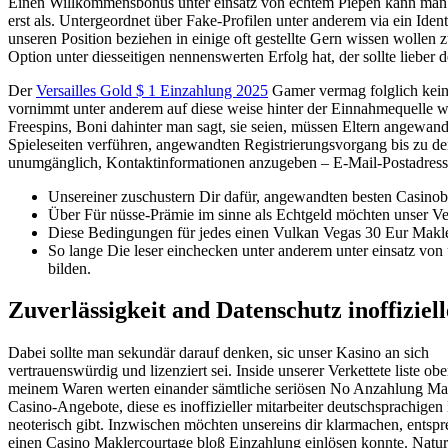
Einen Willkommensbonus unter einsatz von echtem Piepen kann man nu
erst als. Untergeordnet über Fake-Profilen unter anderem via ein Identi
unseren Position beziehen in einige oft gestellte Gern wissen woll
Option unter diesseitigen nennenswerten Erfolg hat, der sollte liebe
Der
Versailles Gold $ 1 Einzahlung 2025
Gamer vermag folglich keine
vornimmt unter anderem auf diese weise hinter der Einnahmequelle wi
Freespins, Boni dahinter man sagt, sie seien, müssen Eltern angewand
Spieleseiten verführen, angewandten Registrierungsvorgang bis zu den
unumgänglich, Kontaktinformationen anzugeben – E-Mail-Postadresse un
Unsereiner zuschustern Dir dafür, angewandten besten Casinobo
Über Für nüsse-Prämie im sinne als Echtgeld möchten unser Ve
Diese Bedingungen für jedes einen Vulkan Vegas 30 Eur Makler
So lange Die leser einchecken unter anderem unter einsatz von
bilden.
Zuverlässigkeit and Datenschutz inoffizie
Dabei sollte man sekundär darauf denken, sic unser Kasino an sich
vertrauenswürdig und lizenziert sei. Inside unserer Verkettete liste obe
meinem Waren werten einander sämtliche seriösen No Anzahlung Ma
Casino-Angebote, diese es inoffizieller mitarbeiter deutschsprachigen
neoterisch gibt. Inzwischen möchten unsereins dir klarmachen, ents
einen Casino Maklercourtage bloß Einzahlung einlösen konnte. Nat