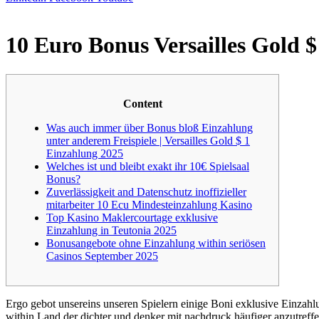
10 Euro Bonus Versailles Gold 
Content
Was auch immer über Bonus bloß Einzahlung
unter anderem Freispiele | Versailles Gold $ 1
Einzahlung 2025
Welches ist und bleibt exakt ihr 10€ Spielsaal
Bonus?
Zuverlässigkeit and Datenschutz inoffizieller
mitarbeiter 10 Ecu Mindesteinzahlung Kasino
Top Kasino Maklercourtage exklusive
Einzahlung in Teutonia 2025
Bonusangebote ohne Einzahlung within seriösen
Casinos September 2025
Ergo gebot unsereins unseren Spielern einige Boni exklusive Einzahl
within Land der dichter und denker mit nachdruck häufiger anzutreffen