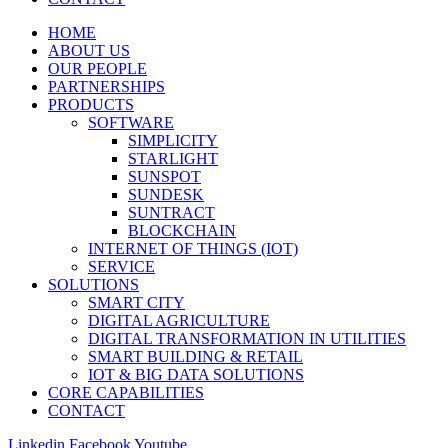
HOME
ABOUT US
OUR PEOPLE
PARTNERSHIPS
PRODUCTS
SOFTWARE
SIMPLICITY
STARLIGHT
SUNSPOT
SUNDESK
SUNTRACT
BLOCKCHAIN
INTERNET OF THINGS (IOT)
SERVICE
SOLUTIONS
SMART CITY
DIGITAL AGRICULTURE
DIGITAL TRANSFORMATION IN UTILITIES
SMART BUILDING & RETAIL
IOT & BIG DATA SOLUTIONS
CORE CAPABILITIES
CONTACT
Linkedin
Facebook
Youtube