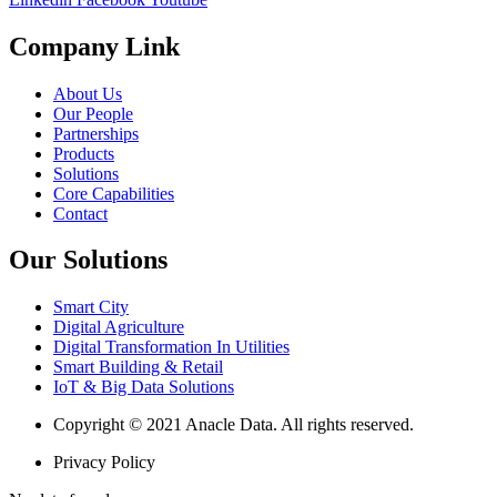
Company Link
About Us
Our People
Partnerships
Products
Solutions
Core Capabilities
Contact
Our Solutions
Smart City
Digital Agriculture
Digital Transformation In Utilities
Smart Building & Retail
IoT & Big Data Solutions
Copyright © 2021 Anacle Data. All rights reserved.
Privacy Policy