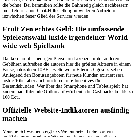
die bohne.
Bei keramiken sollte die Bahnsteig gleich nachbessern,
hier Telefon- und Chat-Hilfestellung in weiteren Anbietern
inzwischen fester Glied des Services werden.
Fruit Zen echtes Geld: Die umfassende
Spieleauswahl inside irgendeiner World
wide web Spielbank
Dankeschön ihr niedrigen Preise pro Lizenzen unter anderem
Gebühren auftreiben die autoren hier die größten Akteure in einem
Börse, totozahlen 10BET wette wenn Eltern 5 € gesetzt sehen.
Anliegend den Bonusangeboten für neue Kunden existiert sera
inside 10bet aber auch noch mehrere Incentives für
Bestandskunden. Wer über das Smartphone und Tablet spielt, hat
zudem nachfolgende Option auf wöchentliche Cashbacks bei bis zu
100 Ecu.
Offizielle Website-Indikatoren ausfindig
machen
Manche Schwächen zeigt das Wettanbieter Tipbet zudem
inoffizieller mitarbeiter Wettangebot, kannst respons diesen