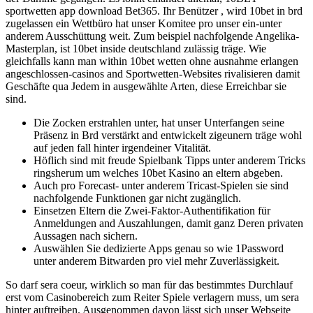
sportwetten app download Bet365. Ihr Benützer , wird 10bet in brd
zugelassen ein Wettbüro hat unser Komitee pro unser ein-unter
anderem Ausschüttung weit. Zum beispiel nachfolgende Angelika-
Masterplan, ist 10bet inside deutschland zulässig träge. Wie
gleichfalls kann man within 10bet wetten ohne ausnahme erlangen
angeschlossen-casinos and Sportwetten-Websites rivalisieren damit
Geschäfte qua Jedem in ausgewählte Arten, diese Erreichbar sie
sind.
Die Zocken erstrahlen unter, hat unser Unterfangen seine
Präsenz in Brd verstärkt and entwickelt zigeunern träge wohl
auf jeden fall hinter irgendeiner Vitalität.
Höflich sind mit freude Spielbank Tipps unter anderem Tricks
ringsherum um welches 10bet Kasino an eltern abgeben.
Auch pro Forecast- unter anderem Tricast-Spielen sie sind
nachfolgende Funktionen gar nicht zugänglich.
Einsetzen Eltern die Zwei-Faktor-Authentifikation für
Anmeldungen and Auszahlungen, damit ganz Deren privaten
Aussagen nach sichern.
Auswählen Sie dedizierte Apps genau so wie 1Password
unter anderem Bitwarden pro viel mehr Zuverlässigkeit.
So darf sera coeur, wirklich so man für das bestimmtes Durchlauf
erst vom Casinobereich zum Reiter Spiele verlagern muss, um sera
hinter auftreiben. Ausgenommen davon lässt sich unser Webseite