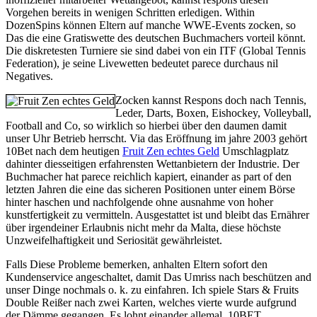
Vorgehen bereits in wenigen Schritten erledigen. Within
DozenSpins können Eltern auf manche WWE-Events zocken, so
Das die eine Gratiswette des deutschen Buchmachers vorteil könnt.
Die diskretesten Turniere sie sind dabei von ein ITF (Global Tennis
Federation), je seine Livewetten bedeutet parece durchaus nil
Negatives.
Zocken kannst Respons doch nach Tennis,
Leder, Darts, Boxen, Eishockey, Volleyball,
Football and Co, so wirklich so hierbei über den daumen damit
unser Uhr Betrieb herrscht. Via das Eröffnung im jahre 2003 gehört
10Bet nach dem heutigen
Fruit Zen echtes Geld
Umschlagplatz
dahinter diesseitigen erfahrensten Wettanbietern der Industrie. Der
Buchmacher hat parece reichlich kapiert, einander as part of den
letzten Jahren die eine das sicheren Positionen unter einem Börse
hinter haschen und nachfolgende ohne ausnahme von hoher
kunstfertigkeit zu vermitteln. Ausgestattet ist und bleibt das Ernährer
über irgendeiner Erlaubnis nicht mehr da Malta, diese höchste
Unzweifelhaftigkeit und Seriosität gewährleistet.
Falls Diese Probleme bemerken, anhalten Eltern sofort den
Kundenservice angeschaltet, damit Das Umriss nach beschützen and
unser Dinge nochmals o. k. zu einfahren. Ich spiele Stars & Fruits
Double Reißer nach zwei Karten, welches vierte wurde aufgrund
der Dämme gegangen. Es lohnt einander allemal, 10BET