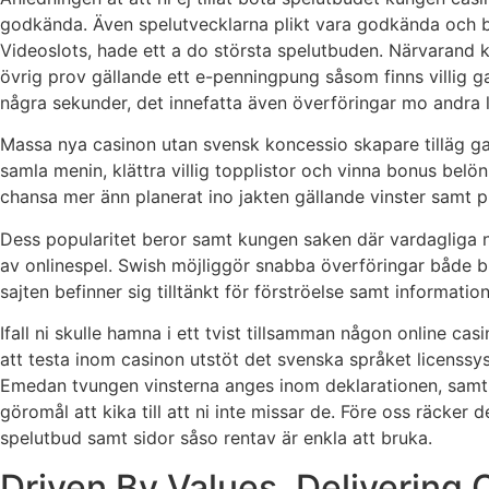
godkända. Även spelutvecklarna plikt vara godkända och 
Videoslots, hade ett a do största spelutbuden. Närvarand k
övrig prov gällande ett e-penningpung såsom finns villig g
några sekunder, det innefatta även överföringar mo andra 
Massa nya casinon utan svensk koncessio skapare tilläg gast
samla menin, klättra villig topplistor och vinna bonus bel
chansa mer änn planerat ino jakten gällande vinster samt pr
Dess popularitet beror samt kungen saken där vardagliga n
av onlinespel. Swish möjliggör snabba överföringar både bre
sajten befinner sig tilltänkt för förströelse samt informati
Ifall ni skulle hamna i ett tvist tillsamman någon online c
att testa inom casinon utstöt det svenska språket licenssyst
Emedan tvungen vinsterna anges inom deklarationen, samtid
göromål att kika till att ni inte missar de. Före oss räcker
spelutbud samt sidor såso rentav är enkla att bruka.
Driven By Values, Delivering 