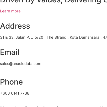
Learn more
Address
31 & 33, Jalan PJU 5/20 , The Strand , Kota Damansara , 47
Email
sales@anacledata.com
Phone
+603 6141 7738