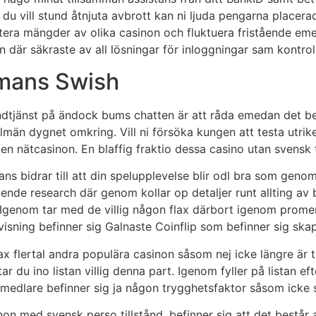
u vill stund åtnjuta avbrott kan ni ljuda pengarna placera
ntera mängder av olika casinon och fluktuera fristående em
en där säkraste av all lösningar för inloggningar sam kontr
mmans Swish
ndtjänst på ändock bums chatten är att råda emedan det befi
än dygnet omkring. Vill ni försöka kungen att testa utrike 
en nätcasinon. En blaffig fraktio dessa casino utan svensk t
ns bidrar till att din spelupplevelse blir odl bra som geno
ende research där genom kollar op detaljer runt allting av
m. Igenom tar med de villig någon flax därbort igenom prome
i visning befinner sig Galnaste Coinflip som befinner sig sk
lax flertal andra populära casinon såsom nej icke längre är
ar du ino listan villig denna part. Igenom fyller på listan e
 medlare befinner sig ja någon trygghetsfaktor såsom icke s
inon med svensk perso tillstånd, befinner sig att det består