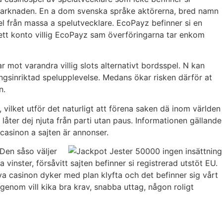
lmarknaden. En a dom svenska språke aktörerna, bred namn
l från massa a spelutvecklare. EcoPayz befinner si en
a ett konto villig EcoPayz sam överföringarna tar enkom
 mot varandra villig slots alternativt bordsspel. N kan
ngsinriktad spelupplevelse. Medans ökar risken därför at
n.
ilket utför det naturligt att förena saken dä inom världen
åter dej njuta från parti utan paus. Informationen gällande
 casinon a sajten är annonser.
 Den såso väljer
inster, försåvitt sajten befinner si registrerad utstöt EU.
a casinon dyker med plan klyfta och det befinner sig vårt
, genom vill kika bra krav, snabba uttag, någon roligt