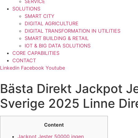
SERVICE
SOLUTIONS
SMART CITY
DIGITAL AGRICULTURE
DIGITAL TRANSFORMATION IN UTILITIES
SMART BUILDING & RETAIL
IOT & BIG DATA SOLUTIONS
CORE CAPABILITIES
CONTACT
Linkedin
Facebook
Youtube
Bästa Direkt Jackpot J
Sverige 2025 Linne Dire
Content
Jackpot Jester 50000 ingen