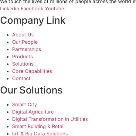
We touch the lives of millions of people across the world e
Linkedin
Facebook
Youtube
Company Link
About Us
Our People
Partnerships
Products
Solutions
Core Capabilities
Contact
Our Solutions
Smart City
Digital Agriculture
Digital Transformation In Utilities
Smart Building & Retail
IoT & Big Data Solutions