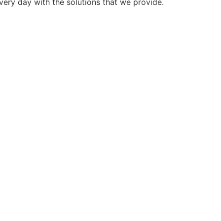
very day with the solutions that we provide.