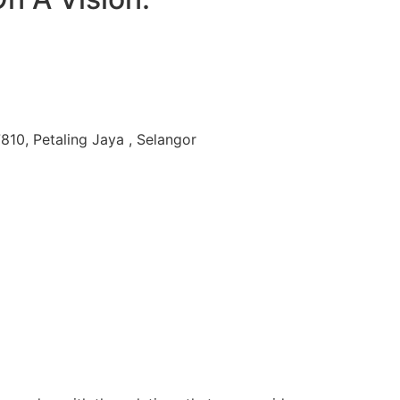
810, Petaling Jaya , Selangor