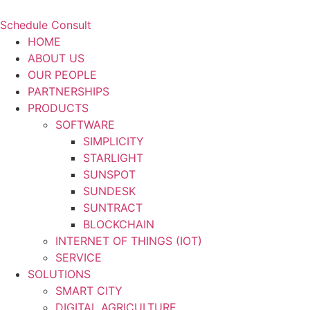
Schedule Consult
HOME
ABOUT US
OUR PEOPLE
PARTNERSHIPS
PRODUCTS
SOFTWARE
SIMPLICITY
STARLIGHT
SUNSPOT
SUNDESK
SUNTRACT
BLOCKCHAIN
INTERNET OF THINGS (IOT)
SERVICE
SOLUTIONS
SMART CITY
DIGITAL AGRICULTURE