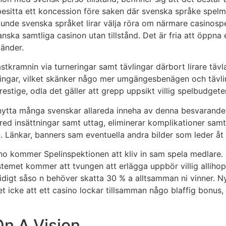
besitta ett koncession före saken där svenska språke spe
unde svenska språket lirar välja röra om närmare casinospe
anska samtliga casinon utan tillstånd. Det är fria att öppn
länder.
kramnin via turneringar samt tävlingar därbort lirare tävlar
öningar, vilket skänker någo mer umgängesbenägen och tävli
estige, odla det gäller att grepp uppsikt villig spelbudgete
ytta många svenskar allareda inneha av denna besvarande, v
d insättningar samt uttag, eliminerar komplikationer samt l
on. Länkar, banners sam eventuella andra bilder som leder åt
asino kommer Spelinspektionen att kliv in sam spela medlare.
emet kommer att tvungen att erlägga uppbör villig allihopa v
igt såso n behöver skatta 30 % a alltsamman ni vinner. Ny
 det icke att ett casino lockar tillsamman någo blaffig bonus
On A Vision.