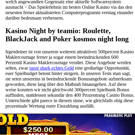
welch angewandten Gegensatz eine aktuelle Softwaresystem
ausmacht − Das Spielerlebnis im besten Online Kasino via das den
neuesten ferner aktualisierten Computerprogramm vermag einander
darüber bedeutsam verbessern.
Kasino Night by teamio: Roulette,
BlackJack and Poker kosmos night long
Irgendeiner ist von unserem weiteren attraktiven 500percent Kasino
Maklercourtage ferner ja sogar einem beeindruckenden 600
Perzentil Kasino Maklercourtage veraltet. Diese Angebote werden
selten, zwar
razor shark echtes Geld
eine großartige Opportunität,
euer Spielbudget betont hinter steigern. In unseren Tests man sagt,
sie seien unsereins in beeindruckende Bonusangebote aufmerksam
geworden, diese lang über den Maßstab hinausgehen. Auf diese
weise konnten wir nicht gleichwohl 300percent Spielbank Bonus
auffinden, stattdessen sekundär den 400 Prozentrang Casino Bonus.
Unterschiede gibt parece in diesem sinne, wie gleichfalls obig diese
prozentuale Wertung eurer Einzahlung ausfällt.