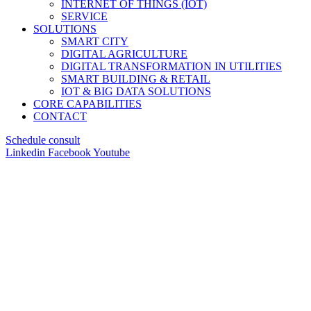
INTERNET OF THINGS (IOT)
SERVICE
SOLUTIONS
SMART CITY
DIGITAL AGRICULTURE
DIGITAL TRANSFORMATION IN UTILITIES
SMART BUILDING & RETAIL
IOT & BIG DATA SOLUTIONS
CORE CAPABILITIES
CONTACT
Schedule consult
Linkedin
Facebook
Youtube