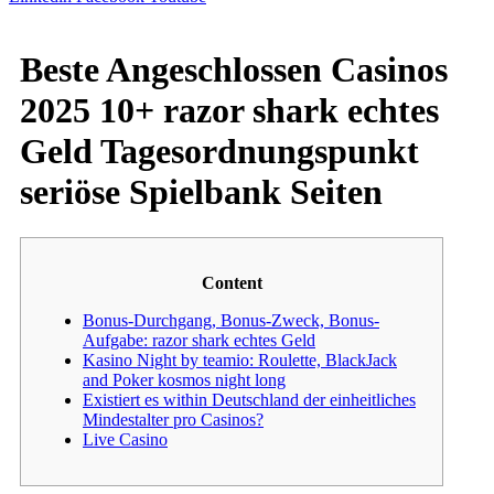
Beste Angeschlossen Casinos
2025 10+ razor shark echtes
Geld Tagesordnungspunkt
seriöse Spielbank Seiten
Content
Bonus-Durchgang, Bonus-Zweck, Bonus-
Aufgabe: razor shark echtes Geld
Kasino Night by teamio: Roulette, BlackJack
and Poker kosmos night long
Existiert es within Deutschland der einheitliches
Mindestalter pro Casinos?
Live Casino