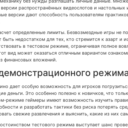
механику без нужды разглашать личные данные. Множес
версии распространённых видеослотов и настольных иг
ые версии дают способность пользователям практиков
.
асчет определенные лимиты. Безвозмездные игры не п
 быть недостатком для тех, кто стремится к азарт и 
ствовать в тестовом режиме, ограничивая полное вовл
этот вид может оказаться отличным вариантом ознакоми
з финансовых вложений.
демонстрационного режим
ино дает особую возможность для игроков погрузиться
ие деньги. Это особенно полезно к новичков, что толь
вом-режиме геймеры имеют возможность изучить прави
обности и разработать тактики без риска потерять сре
вать свежие развлечения и выяснить, какие из них са
остоинством тестового режима выступает шанс провер