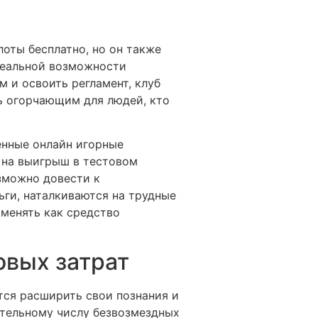
оты бесплатно, но он также
реальной возможности
м и освоить регламент, клуб
ь огорчающим для людей, кто
енные онлайн игорные
 на выигрыш в тестовом
озможно довести к
ьги, наталкиваются на трудные
менять как средство
овых затрат
тся расширить свои познания и
ительному числу безвозмездных