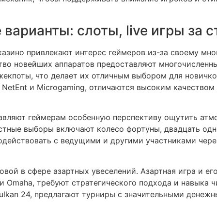
арианты: слоты, live игры за 
казино привлекают интерес геймеров из-за своему мн
тво новейших аппаратов предоставляют многочисленн
екпоты, что делает их отличным выбором для новичков
 NetEnt и Microgaming, отличаются высоким качеством
авляют геймерам особенную перспективу ощутить атм
естные выборы включают колесо фортуны, двадцать од
одействовать с ведущими и другими участниками через
вой в сфере азартных увеселений. Азартная игра и е
и Omaha, требуют стратегического подхода и навыка 
lkan 24, предлагают турниры с значительными денежн