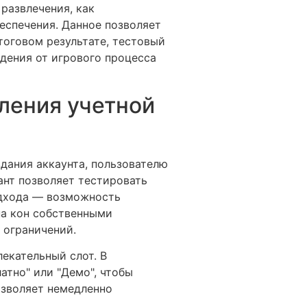
развлечения, как
еспечения. Данное позволяет
тоговом результате, тестовый
дения от игрового процесса
мления учетной
здания аккаунта, пользователю
ант позволяет тестировать
одхода — возможность
на кон собственными
 ограничений.
екательный слот. В
атно" или "Демо", чтобы
озволяет немедленно