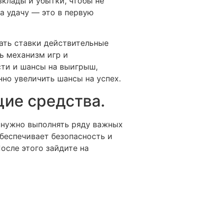
клады и убытки, чтобы не
а удачу — это в первую
ать ставки действительные
ь механизм игр и
сти и шансы на выигрыш,
нно увеличить шансы на успех.
щие средства.
и нужно выполнять ряду важных
обеспечивает безопасность и
осле этого зайдите на