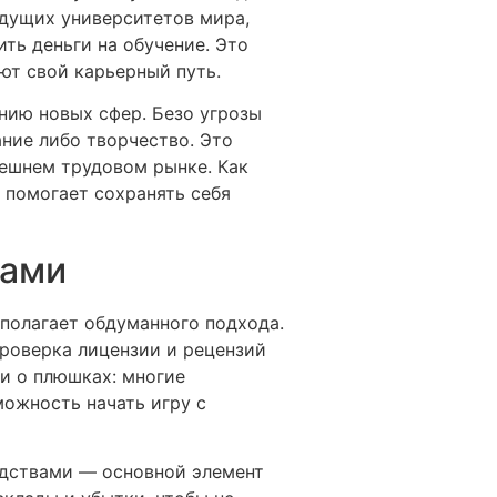
едущих университетов мира,
ть деньги на обучение. Это
ют свой карьерный путь.
нию новых сфер. Безо угрозы
ние либо творчество. Это
ешнем трудовом рынке. Как
 помогает сохранять себя
сами
полагает обдуманного подхода.
роверка лицензии и рецензий
и о плюшках: многие
можность начать игру с
едствами — основной элемент