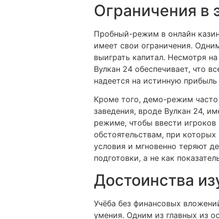
Ограничения в 
Пробный-режим в онлайн казин
имеет свои ограничения. Одни
выиграть капитал. Несмотря на
Вулкан 24 обеспечивает, что 
надеется на истинную прибыль 
Кроме того, демо-режим часто
заведения, вроде Вулкан 24, 
режиме, чтобы ввести игроков 
обстоятельствам, при которых 
условия и мгновенно теряют д
подготовки, а не как показател
Достоинства из
Учёба без финансовых вложени
умения. Одним из главных из 