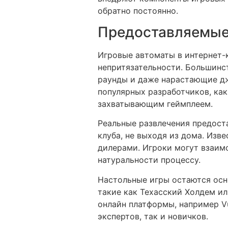
обратно постоянно.
Предоставляемые в
Игровые автоматы в интернет-
непритязательности. Большинс
раунды и даже нарастающие дж
популярных разработчиков, как
захватывающим геймплеем.
Реальные развлечения предост
клуба, не выходя из дома. Изв
дилерами. Игроки могут взаим
натуральности процессу.
Настольные игры остаются осно
такие как Техасский Холдем ил
онлайн платформы, например Vu
экспертов, так и новичков.