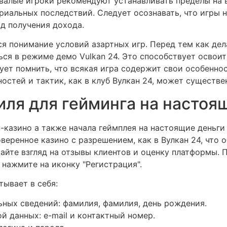
валые игроки рекомендуют устанавливать пределы на в
иальных последствий. Следует осознавать, что игры н
од получения дохода.
я понимание условий азартных игр. Перед тем как дел
ься в режиме демо Vulkan 24. Это способствует освоит
ует помнить, что всякая игра содержит свои особенно
стей и тактик, как в клуб Вулкан 24, может существе
ля для гейминга на настоя
-казино а также начала геймплея на настоящие деньг
оверенное казино с разрешением, как в Вулкан 24, что 
йте взгляд на отзывы клиентов и оценку платформы. П
 нажмите на иконку "Регистрация".
ывает в себя:
ных сведений: фамилия, фамилия, день рождения.
й данных: e-mail и контактный номер.