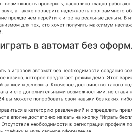
т возможность проверить, насколько гладко работают 
 звук, а также проверить надежность программного об
е прежде чем перейти к игре на реальные деньги. В и
низмом для тех, кто хочет получить максимум наслаж
й.
 играть в автомат без офор
ать в игровой автомат без необходимости создания со
ое казино, которое предлагает режим демо. Этот вари
ой записи и депозита. Ключевое достоинство такого п
рата и его дополнительными возможностями, не ставя 
24 вы можете попробовать свои навыки без каких-либо
правиться в категорию развлечений и определить привл
тв вполне достаточно нажать на кнопку "Играть беспл
. Отсутствие необходимости в регистрации профиля п
ть графику и музыкальное оформление.