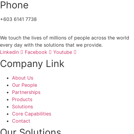
Phone
+603 6141 7738
We touch the lives of millions of people across the world
every day with the solutions that we provide.
Linkedin
Facebook
Youtube
Company Link
About Us
Our People
Partnerships
Products
Solutions
Core Capabilities
Contact
Our Solutions