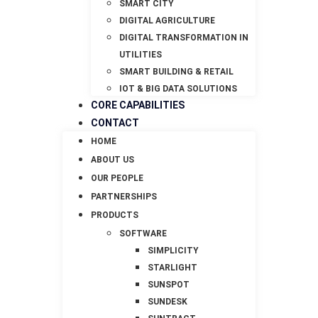
SMART CITY
DIGITAL AGRICULTURE
DIGITAL TRANSFORMATION IN
UTILITIES
SMART BUILDING & RETAIL
IOT & BIG DATA SOLUTIONS
CORE CAPABILITIES
CONTACT
HOME
ABOUT US
OUR PEOPLE
PARTNERSHIPS
PRODUCTS
SOFTWARE
SIMPLICITY
STARLIGHT
SUNSPOT
SUNDESK