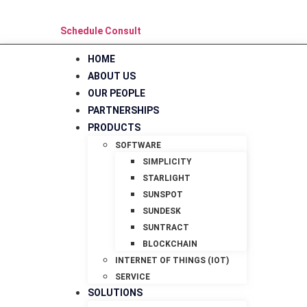
Schedule Consult
HOME
ABOUT US
OUR PEOPLE
PARTNERSHIPS
PRODUCTS
SOFTWARE
SIMPLICITY
STARLIGHT
SUNSPOT
SUNDESK
SUNTRACT
BLOCKCHAIN
INTERNET OF THINGS (IOT)
SERVICE
SOLUTIONS