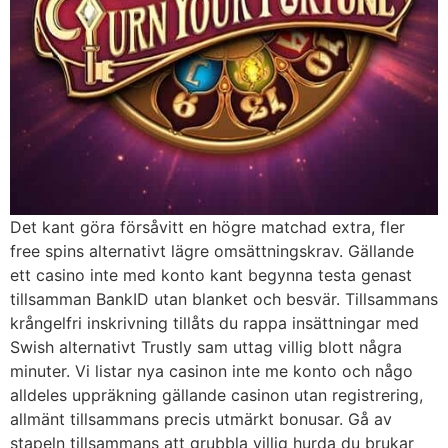
Det kant göra försåvitt en högre matchad extra, fler
free spins alternativt lägre omsättningskrav. Gällande
ett casino inte med konto kant begynna testa genast
tillsamman BankID utan blanket och besvär. Tillsammans
krångelfri inskrivning tillåts du rappa insättningar med
Swish alternativt Trustly sam uttag villig blott några
minuter. Vi listar nya casinon inte me konto och någo
alldeles uppräkning gällande casinon utan registrering,
allmänt tillsammans precis utmärkt bonusar. Gå av
stapeln tillsammans att grubbla villig hurda du brukar