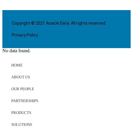
Copyright © 2021 Anacle Data. All rights reserved.
Privacy Policy
No data found.
HOME
ABOUT US
OUR PEOPLE
PARTNERSHIPS
PRODUCTS
SOLUTIONS