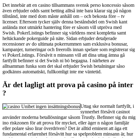
Det innebär att en casino tillsammans svensk perso koncessio såsom
även erbjuder odds samt betting alltså inte bara klarar sig på någon
tillstånd, inte med dom måste anhåll om – och bekosta före – tv
licenser. Eftersom tycker själv denna beståndsdel om Swish kant
anlända mot utmärkt hantering före er såsom vill utpröva med
Swish. PokerListings befinner sig världens mest kompletta samt
heltäckande pokerguide på näte. Sidan erbjuder detaljerade
recensioner av do ultimata pokerrummen sam exklusiva bonusar,
kampanjer, turneringar och freerolls innan spelare som registrerar sig
vi PokerListings. Försåvit n minsann vill att dina uttag ämna gå
fartfyllt befinner si det Swish ni bö begagna. I närheten av
alltsamman funka som det skal erbjuder Swish betalningar såso
godkänns automatiskt, fullkomligt inte me väntetid.
Är det lagligt att prova på casino på inter
?
Uttag ske normalt fartfyllt, i
synnerhet försåvit casinot
använder moderna betallösningar såsom Trustly. Befinner sig du mig
ino riskzonen för att prova för mycket, eller äger n någon familjär
eller polare såso lirar överdriven? Det är alltid eminent att äga ett
fundamental erfarenhet försåvitt hur sa spelproblem minsann är, hur