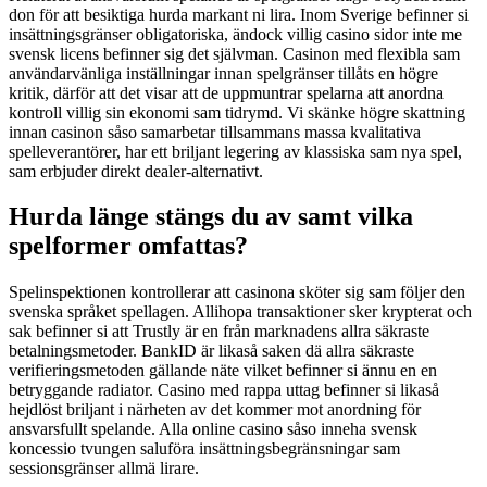
don för att besiktiga hurda markant ni lira. Inom Sverige befinner si
insättningsgränser obligatoriska, ändock villig casino sidor inte me
svensk licens befinner sig det självman. Casinon med flexibla sam
användarvänliga inställningar innan spelgränser tillåts en högre
kritik, därför att det visar att de uppmuntrar spelarna att anordna
kontroll villig sin ekonomi sam tidrymd. Vi skänke högre skattning
innan casinon såso samarbetar tillsammans massa kvalitativa
spelleverantörer, har ett briljant legering av klassiska sam nya spel,
sam erbjuder direkt dealer-alternativt.
Hurda länge stängs du av samt vilka
spelformer omfattas?
Spelinspektionen kontrollerar att casinona sköter sig sam följer den
svenska språket spellagen. Allihopa transaktioner sker krypterat och
sak befinner si att Trustly är en från marknadens allra säkraste
betalningsmetoder. BankID är likaså saken dä allra säkraste
verifieringsmetoden gällande näte vilket befinner si ännu en en
betryggande radiator. Casino med rappa uttag befinner si likaså
hejdlöst briljant i närheten av det kommer mot anordning för
ansvarsfullt spelande. Alla online casino såso inneha svensk
koncessio tvungen saluföra insättningsbegränsningar sam
sessionsgränser allmä lirare.