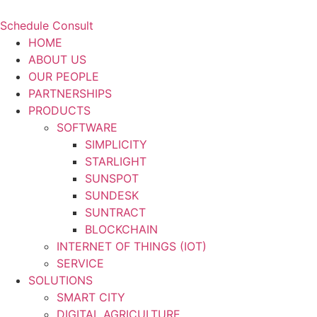
Schedule Consult
HOME
ABOUT US
OUR PEOPLE
PARTNERSHIPS
PRODUCTS
SOFTWARE
SIMPLICITY
STARLIGHT
SUNSPOT
SUNDESK
SUNTRACT
BLOCKCHAIN
INTERNET OF THINGS (IOT)
SERVICE
SOLUTIONS
SMART CITY
DIGITAL AGRICULTURE