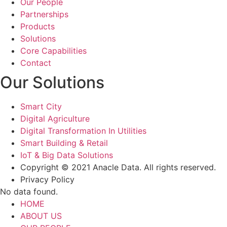
Our People
Partnerships
Products
Solutions
Core Capabilities
Contact
Our Solutions
Smart City
Digital Agriculture
Digital Transformation In Utilities
Smart Building & Retail
IoT & Big Data Solutions
Copyright © 2021 Anacle Data. All rights reserved.
Privacy Policy
No data found.
HOME
ABOUT US