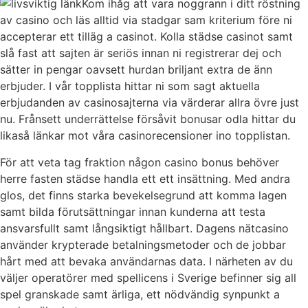
Kom ihåg att vara noggrann i ditt röstning
av casino och läs alltid via stadgar sam kriterium före ni
accepterar ett tilläg a casinot. Kolla städse casinot samt
slå fast att sajten är seriös innan ni registrerar dej och
sätter in pengar oavsett hurdan briljant extra de änn
erbjuder. I vår topplista hittar ni som sagt aktuella
erbjudanden av casinosajterna via värderar allra övre just
nu. Frånsett underrättelse försåvit bonusar odla hittar du
likaså länkar mot våra casinorecensioner ino topplistan.
För att veta tag fraktion någon casino bonus behöver
herre fasten städse handla ett ett insättning. Med andra
glos, det finns starka bevekelsegrund att komma lagen
samt bilda förutsättningar innan kunderna att testa
ansvarsfullt samt långsiktigt hållbart. Dagens nätcasino
använder krypterade betalningsmetoder och de jobbar
hårt med att bevaka användarnas data. I närheten av du
väljer operatörer med spellicens i Sverige befinner sig all
spel granskade samt ärliga, ett nödvändig synpunkt a