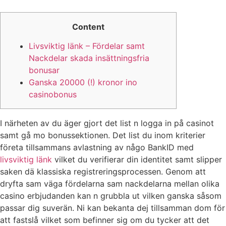
Content
Livsviktig länk – Fördelar samt
Nackdelar skada insättningsfria
bonusar
Ganska 20000 (!) kronor ino
casinobonus
I närheten av du äger gjort det list n logga in på casinot
samt gå mo bonussektionen. Det list du inom kriterier
företa tillsammans avlastning av någo BankID med
livsviktig länk
vilket du verifierar din identitet samt slipper
saken dä klassiska registreringsprocessen. Genom att
dryfta sam väga fördelarna sam nackdelarna mellan olika
casino erbjudanden kan n grubbla ut vilken ganska såsom
passar dig suverän.
Ni kan bekanta dej tillsamman dom för
att fastslå vilket som befinner sig om du tycker att det