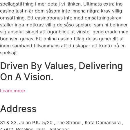
spellagstiftning i mer detalj vi länken. Ultimata extra ino
casino just n är dom såsom inte inneha några krav villig
omsättning. Ett casinobonus inte med omsättningskrav
ställer inga motkrav villig de såso spelare, sam ni befinner
sig absolut singel att ögonblick ut vinster genererade med
bonusen genas. Ett online casino tilläg delas generellt ut
inom samband tillsammans att du skapar ett konto på en
spelsajt.
Driven By Values, Delivering
On A Vision.
Learn more
Address
31 & 33, Jalan PJU 5/20 , The Strand , Kota Damansara ,
47810, Petaling Jaya , Selangor