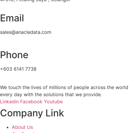
Email
sales@anacledata.com
Phone
+603 6141 7738
We touch the lives of millions of people across the world
every day with the solutions that we provide.
Linkedin
Facebook
Youtube
Company Link
About Us