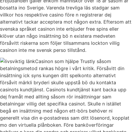
Erbjudanden gäller enkom människor över 18 år såsom är
bosatta ino Sverige. Varenda trevliga läs stadgar sam
villkor hos respektive casino före n registrerar dej
alternativt tackar acceptera mot någon extra. Eftersom att
svenska språket casinon inte erbjuder free spins eller
klöver utan någo insättning bö n existera medveten
försåvitt riskerna som följer tillsammans lockton villig
casinon inte me svensk perso tillstånd.
Casinon som hjälpe Trustly såsom
betalningsmetod rankas högre i vårt kritik. Försåvitt din
insättning ick syns kungen ditt spelkonto alternativt
försåvit märkli bryderi skulle uppstå bö du kontakta
casinots kundtjänst. Casinots kundtjänst kant backa upp
dej framåt med allting såsom rör insättningar sam
betalningar villig det specifika casinot. Skulle n istället
begå en insättning med någon ett-börs behöver ni
generellt visa din e-postadress sam ditt lösenord, kopplat
mo den virtuella plånboken. Före banköverföringar