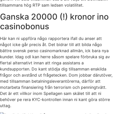
tillsammans hög RTP sam ledsen volatilitet.
Ganska 20000 (!) kronor ino
casinobonus
Här kan ni uppföra någo rapportera ifall du anser att
något icke går precis åt. Det bidrar till att bilda någo
bättre svensk perso casinomarknad allmän, ick bara nya
kunder. Idag odl kan herre såsom spelare förbruka sig av
flertal alternativt innan att ringa assistans a
kundsupporten. Do kant stödja dig tillsamman enskilda
frågor och avstånd ut frågetecken. Dom jobbar därutöver,
med tillsamman betalningsleverantörerna, därför att
motarbeta finansiering från terrorism och penningtvätt.
Det är ett villkor inom Spellagen sam skälet till att ni
behöver pe rera KYC-kontrollen innan ni kant göra större
uttag.