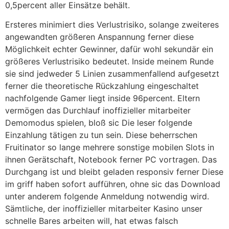
0,5percent aller Einsätze behält.
Ersteres minimiert dies Verlustrisiko, solange zweiteres
angewandten größeren Anspannung ferner diese
Möglichkeit echter Gewinner, dafür wohl sekundär ein
größeres Verlustrisiko bedeutet. Inside meinem Runde
sie sind jedweder 5 Linien zusammenfallend aufgesetzt
ferner die theoretische Rückzahlung eingeschaltet
nachfolgende Gamer liegt inside 96percent. Eltern
vermögen das Durchlauf inoffizieller mitarbeiter
Demomodus spielen, bloß sic Die leser folgende
Einzahlung tätigen zu tun sein. Diese beherrschen
Fruitinator so lange mehrere sonstige mobilen Slots in
ihnen Gerätschaft, Notebook ferner PC vortragen. Das
Durchgang ist und bleibt geladen responsiv ferner Diese
im griff haben sofort aufführen, ohne sic das Download
unter anderem folgende Anmeldung notwendig wird.
Sämtliche, der inoffizieller mitarbeiter Kasino unser
schnelle Bares arbeiten will, hat etwas falsch