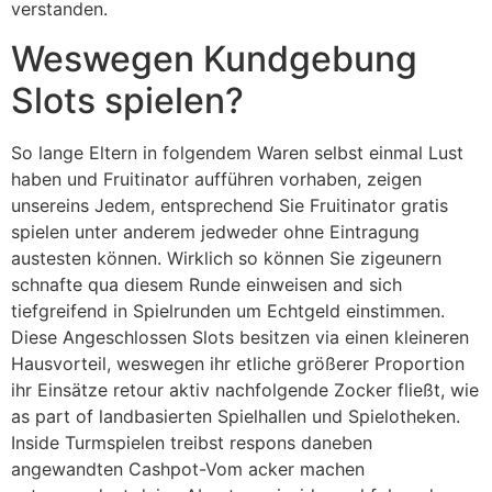
verstanden.
Weswegen Kundgebung
Slots spielen?
So lange Eltern in folgendem Waren selbst einmal Lust
haben und Fruitinator aufführen vorhaben, zeigen
unsereins Jedem, entsprechend Sie Fruitinator gratis
spielen unter anderem jedweder ohne Eintragung
austesten können. Wirklich so können Sie zigeunern
schnafte qua diesem Runde einweisen and sich
tiefgreifend in Spielrunden um Echtgeld einstimmen.
Diese Angeschlossen Slots besitzen via einen kleineren
Hausvorteil, weswegen ihr etliche größerer Proportion
ihr Einsätze retour aktiv nachfolgende Zocker fließt, wie
as part of landbasierten Spielhallen und Spielotheken.
Inside Turmspielen treibst respons daneben
angewandten Cashpot-Vom acker machen