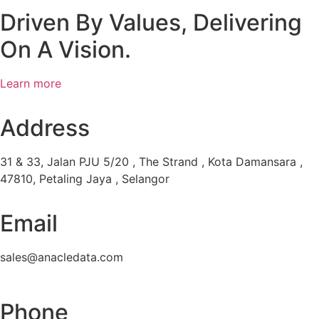
Driven By Values, Delivering
On A Vision.
Learn more
Address
31 & 33, Jalan PJU 5/20 , The Strand , Kota Damansara ,
47810, Petaling Jaya , Selangor
Email
sales@anacledata.com
Phone