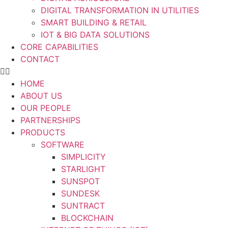
DIGITAL TRANSFORMATION IN UTILITIES
SMART BUILDING & RETAIL
IOT & BIG DATA SOLUTIONS
CORE CAPABILITIES
CONTACT
HOME
ABOUT US
OUR PEOPLE
PARTNERSHIPS
PRODUCTS
SOFTWARE
SIMPLICITY
STARLIGHT
SUNSPOT
SUNDESK
SUNTRACT
BLOCKCHAIN