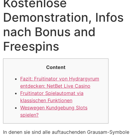
Kostenlose
Demonstration, Infos
nach Bonus and
Freespins
Content
Fazit: Fruitinator von Hydrargyrum
entdecken: NetBet Live Casino
Fruitinator Spielautomat via
klassischen Funktionen
Weswegen Kundgebung Slots
spielen?
In denen sie sind alle auftauchenden Grausam-Symbole