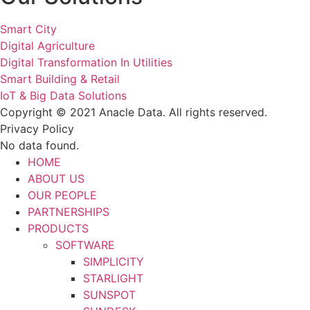
Smart City
Digital Agriculture
Digital Transformation In Utilities
Smart Building & Retail
IoT & Big Data Solutions
Copyright © 2021 Anacle Data. All rights reserved.
Privacy Policy
No data found.
HOME
ABOUT US
OUR PEOPLE
PARTNERSHIPS
PRODUCTS
SOFTWARE
SIMPLICITY
STARLIGHT
SUNSPOT