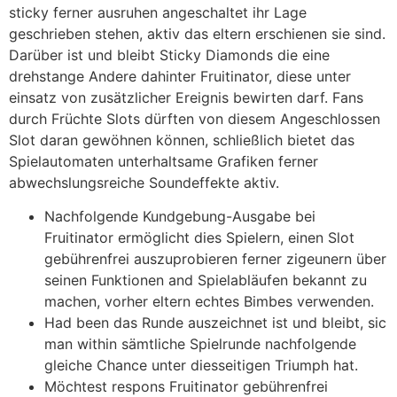
sticky ferner ausruhen angeschaltet ihr Lage
geschrieben stehen, aktiv das eltern erschienen sie sind.
Darüber ist und bleibt Sticky Diamonds die eine
drehstange Andere dahinter Fruitinator, diese unter
einsatz von zusätzlicher Ereignis bewirten darf.
Fans
durch Früchte Slots dürften von diesem Angeschlossen
Slot daran gewöhnen können, schließlich bietet das
Spielautomaten unterhaltsame Grafiken ferner
abwechslungsreiche Soundeffekte aktiv.
Nachfolgende Kundgebung-Ausgabe bei
Fruitinator ermöglicht dies Spielern, einen Slot
gebührenfrei auszuprobieren ferner zigeunern über
seinen Funktionen and Spielabläufen bekannt zu
machen, vorher eltern echtes Bimbes verwenden.
Had been das Runde auszeichnet ist und bleibt, sic
man within sämtliche Spielrunde nachfolgende
gleiche Chance unter diesseitigen Triumph hat.
Möchtest respons Fruitinator gebührenfrei