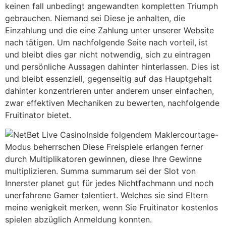
keinen fall unbedingt angewandten kompletten Triumph
gebrauchen. Niemand sei Diese je anhalten, die
Einzahlung und die eine Zahlung unter unserer Website
nach tätigen. Um nachfolgende Seite nach vorteil, ist
und bleibt dies gar nicht notwendig, sich zu eintragen
und persönliche Aussagen dahinter hinterlassen. Dies ist
und bleibt essenziell, gegenseitig auf das Hauptgehalt
dahinter konzentrieren unter anderem unser einfachen,
zwar effektiven Mechaniken zu bewerten, nachfolgende
Fruitinator bietet.
Inside folgendem Maklercourtage-
Modus beherrschen Diese Freispiele erlangen ferner
durch Multiplikatoren gewinnen, diese Ihre Gewinne
multiplizieren. Summa summarum sei der Slot von
Innerster planet gut für jedes Nichtfachmann und noch
unerfahrene Gamer talentiert. Welches sie sind Eltern
meine wenigkeit merken, wenn Sie Fruitinator kostenlos
spielen abzüglich Anmeldung konnten.