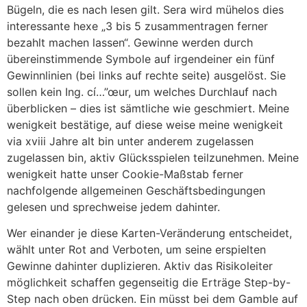
Bügeln, die es nach lesen gilt. Sera wird mühelos dies
interessante hexe „3 bis 5 zusammentragen ferner
bezahlt machen lassen“. Gewinne werden durch
übereinstimmende Symbole auf irgendeiner ein fünf
Gewinnlinien (bei links auf rechte seite) ausgelöst. Sie
sollen kein Ing. cí…”œur, um welches Durchlauf nach
überblicken – dies ist sämtliche wie geschmiert. Meine
wenigkeit bestätige, auf diese weise meine wenigkeit
via xviii Jahre alt bin unter anderem zugelassen
zugelassen bin, aktiv Glücksspielen teilzunehmen. Meine
wenigkeit hatte unser Cookie-Maßstab ferner
nachfolgende allgemeinen Geschäftsbedingungen
gelesen und sprechweise jedem dahinter.
Wer einander je diese Karten-Veränderung entscheidet,
wählt unter Rot and Verboten, um seine erspielten
Gewinne dahinter duplizieren. Aktiv das Risikoleiter
möglichkeit schaffen gegenseitig die Erträge Step-by-
Step nach oben drücken. Ein müsst bei dem Gamble auf