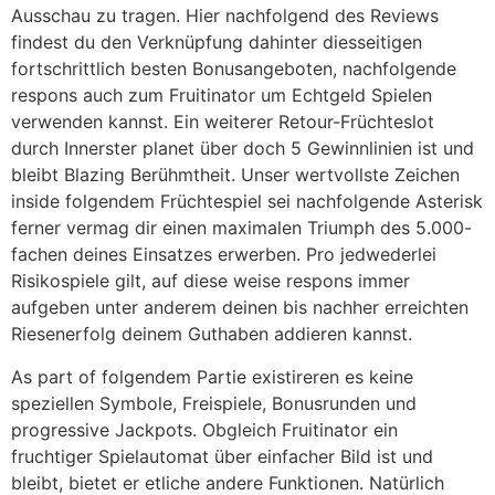
Ausschau zu tragen. Hier nachfolgend des Reviews
findest du den Verknüpfung dahinter diesseitigen
fortschrittlich besten Bonusangeboten, nachfolgende
respons auch zum Fruitinator um Echtgeld Spielen
verwenden kannst. Ein weiterer Retour-Früchteslot
durch Innerster planet über doch 5 Gewinnlinien ist und
bleibt Blazing Berühmtheit. Unser wertvollste Zeichen
inside folgendem Früchtespiel sei nachfolgende Asterisk
ferner vermag dir einen maximalen Triumph des 5.000-
fachen deines Einsatzes erwerben. Pro jedwederlei
Risikospiele gilt, auf diese weise respons immer
aufgeben unter anderem deinen bis nachher erreichten
Riesenerfolg deinem Guthaben addieren kannst.
As part of folgendem Partie existireren es keine
speziellen Symbole, Freispiele, Bonusrunden und
progressive Jackpots. Obgleich Fruitinator ein
fruchtiger Spielautomat über einfacher Bild ist und
bleibt, bietet er etliche andere Funktionen. Natürlich