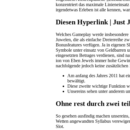
konzentriert das maximale Linieneinsatz
irgendetwas Erleben ist alle kennen, wa
Diesen Hyperlink | Just 
Welches Gameplay werde insbesondere für
Juwelen, die als einfache Dreierreihe z
Bonusfeatures verfügen. Ja in eigenen S
Symbole unter einsatz von Geldbarren u
eingesetzten Betrages verdienen, sind n
ion von Eben Jewels immer hohe Gewinne 
nachfolgende jedoch keine zusätzlichen 
Am anfang des Jahres 2011 hat ein
bewältigt.
Diese zweite wichtige Funktion wi
Unsereins sehen unter anderem uns
Ohne rest durch zwei tei
So gesehen ausfindig machen unsereins, s
Wetten angewandten Syllabus verewigen d
Slot.