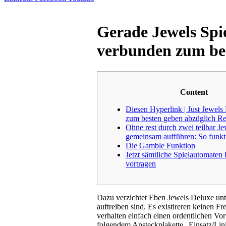
Gerade Jewels Spi
verbunden zum be
Content
Diesen Hyperlink | Just Jewels
zum besten geben abzüglich Re
Ohne rest durch zwei teilbar J
gemeinsam aufführen: So funkti
Die Gamble Funktion
Jetzt sämtliche Spielautomaten 
vortragen
Dazu verzichtet Eben Jewels Deluxe unte
auftreiben sind. Es existireren keinen Fr
verhalten einfach einen ordentlichen Vo
folgendem Ansteckplakette „Einsatz/Linie“