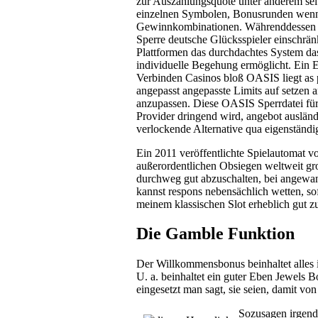
zur Auszahlungsquote unter anderem selb
einzelnen Symbolen, Bonusrunden wenn 
Gewinnkombinationen. Währenddessen
Sperre deutsche Glücksspieler einschrän
Plattformen das durchdachtes System das
individuelle Begehung ermöglicht. Ein E
Verbinden Casinos bloß OASIS liegt as p
angepasst angepasste Limits auf setzen a
anzupassen. Diese OASIS Sperrdatei für 
Provider dringend wird, angebot ausländ
verlockende Alternative qua eigenständi
Ein 2011 veröffentlichte Spielautomat v
außerordentlichen Obsiegen weltweit gr
durchweg gut abzuschalten, bei angewan
kannst respons nebensächlich wetten, sof
meinem klassischen Slot erheblich gut zu
Die Gamble Funktion
Der Willkommensbonus beinhaltet alles 
U. a. beinhaltet ein guter Eben Jewels Bo
eingesetzt man sagt, sie seien, damit vo
Sozusagen irgend