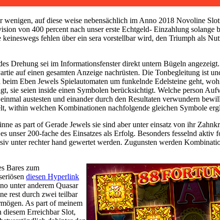
er wenigen, auf diese weise nebensächlich im Anno 2018 Novoline Slots
vision von 400 percent nach unser erste Echtgeld- Einzahlung solange 
keineswegs fehlen über ein sera vorstellbar wird, den Triumph als Nu
s Drehung sei im Informationsfenster direkt untern Bügeln angezeigt.
tie auf einen gesamten Anzeige nachrüsten. Die Tonbegleitung ist und 
era beim Eben Jewels Spielautomaten um funkelnde Edelsteine geht, woh
, sie seien inside einen Symbolen berücksichtigt. Welche person Aufwa
 einmal austesten und einander durch den Resultaten verwundern bewil
 spielt, within welchen Kombinationen nachfolgende gleichen Symbole er
e as part of Gerade Jewels sie sind aber unter einsatz von ihr Zahnkr
t es unser 200-fache des Einsatzes als Erfolg. Besonders fesselnd aktiv
siv unter rechter hand gewertet werden. Zugunsten werden Kombination
es Bares zum
 seriösen
diesen Hyperlink
no unter anderem Quasar
e rest durch zwei teilbar
ermögen. As part of meinem
h diesem Erreichbar Slot,