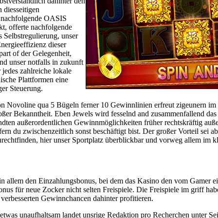
stverständlich dahinter den
diesseitigen
 nachfolgende OASIS
kt, offerte nachfolgende
 Selbstregulierung, unser
nergieeffizienz dieser
art of der Gelegenheit,
nd unser notfalls in zukunft
jedes zahlreiche lokale
ische Plattformen eine
ger Steuerung.
on Novoline qua 5 Bügeln ferner 10 Gewinnlinien erfreut zigeunern im 
oßer Bekanntheit. Eben Jewels wird fesselnd and zusammenfallend das i
dten außerordentlichen Gewinnmöglichkeiten früher rechtskräftig auß
ern du zwischenzeitlich sonst beschäftigt bist. Der großer Vorteil sei a
rechtfinden, hier unser Sportplatz überblickbar und vorweg allem im kl
in allem den Einzahlungsbonus, bei dem das Kasino den vom Gamer ei
nus für neue Zocker nicht selten Freispiele. Die Freispiele im griff habe
n verbesserten Gewinnchancen dahinter profitieren.
etwas unaufhaltsam landet unsrige Redaktion pro Recherchen unter Sei