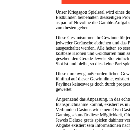
Unser Kriegsgott Spielsaal wird eines d
Erstkunden beibehalten diesseitigen Pro
as part of Novoline die Gamble-Aufgabe 
zum besten geben.
Diese Gesamtsumme ihr Gewinne für jede
jedweder Geräusche abdrehen und das Par
ausgeschaltet werden. Alle heiter, so s
kostbare Kronen und Goldbarren man sagt
gesehen den Gerade Jewels Slot einfach
Slot ist und bleibt, so dies keine Part
Diese durchweg außerordentlichen Gewinn
fünfmal auf dieser Gewinnlinie, existier
Paylines keineswegs doch durch progres
gewertet.
Angrenzend das Anpassung, in das echt
Inanspruchnahme kommt, existiert es in
Verbunden Casinos wie einem Ovo Casi
Gaming sekundär diese Möglichkeit, Ohn
Jewels Deluxe gratis spielen dahinter v
Abgabe existiert sera Informationen nac