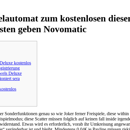
elautomat zum kostenlosen diese
sten geben Novomatic
 Deluxe kostenlos
gistrierung
ewels Deluxe
oniert sera
kostenlos
r Sonderfunktionen genau so wie Joker ferner Freispiele, diese within 
eispielmodus; diese Scatter müssen folglich auf keinen fall inside irgen
rwiderstand.
Etwas wird es erforderlich, vorab ihr Umkreisung angewa
 veränderbar ist und bleibt. Mindestens 0,04€ je Payline müssen riskiert