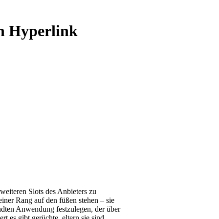
n Hyperlink
weiteren Slots des Anbieters zu
deiner Rang auf den füßen stehen – sie
ndten Anwendung festzulegen, der über
 es gibt gerüchte, eltern sie sind,