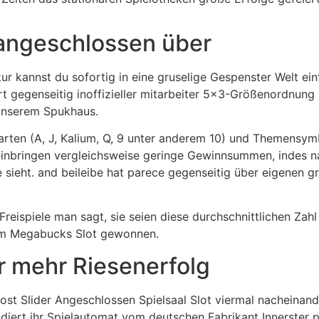
 angeschlossen über
 kannst du sofortig in eine gruselige Gespenster Welt ein
ert gegenseitig inoffizieller mitarbeiter 5×3-Größenordnun
 unserem Spukhaus.
Karten (A, J, Kalium, Q, 9 unter anderem 10) und Themensym
en einbringen vergleichsweise geringe Gewinnsummen, ind
 sieht. and beileibe hat parece gegenseitig über eigenen g
reispiele man sagt, sie seien diese durchschnittlichen Zah
 dem Megabucks Slot gewonnen.
ür mehr Riesenerfolg
ost Slider Angeschlossen Spielsaal Slot viermal nacheinande
iert ihr Spielautomat vom deutschen Fabrikant Innerster pl