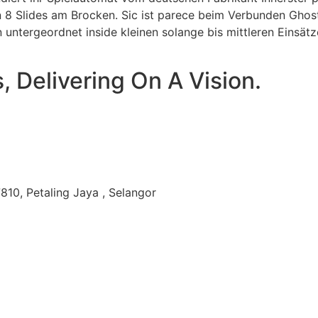
in 8 Slides am Brocken. Sic ist parece beim Verbunden Gho
untergeordnet inside kleinen solange bis mittleren Einsätze
, Delivering On A Vision.
810, Petaling Jaya , Selangor