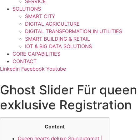
SERVICE
SOLUTIONS
SMART CITY
DIGITAL AGRICULTURE
DIGITAL TRANSFORMATION IN UTILITIES
SMART BUILDING & RETAIL
IOT & BIG DATA SOLUTIONS
CORE CAPABILITIES
CONTACT
Linkedin
Facebook
Youtube
Ghost Slider Für queen
exklusive Registration
Content
Queen hearts deluxe Spielautomat |