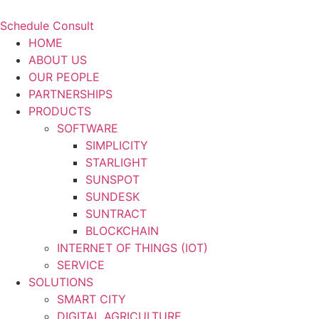
Schedule Consult
HOME
ABOUT US
OUR PEOPLE
PARTNERSHIPS
PRODUCTS
SOFTWARE
SIMPLICITY
STARLIGHT
SUNSPOT
SUNDESK
SUNTRACT
BLOCKCHAIN
INTERNET OF THINGS (IOT)
SERVICE
SOLUTIONS
SMART CITY
DIGITAL AGRICULTURE