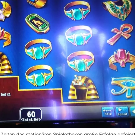
u Zeiten das stationären Spielotheken große Erfolge gefeie