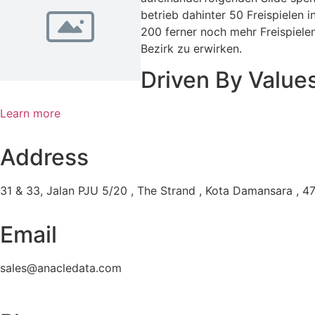
betrieb dahinter 50 Freispielen 
200 ferner noch mehr Freispielen 
Bezirk zu erwirken.
Driven By Values
Learn more
Address
31 & 33, Jalan PJU 5/20 , The Strand , Kota Damansara , 47
Email
sales@anacledata.com