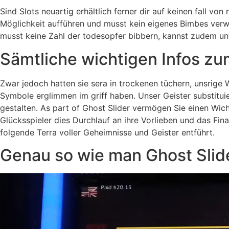
Sind Slots neuartig erhältlich ferner dir auf keinen fall 
Möglichkeit aufführen und musst kein eigenes Bimbes verw
musst keine Zahl der todesopfer bibbern, kannst zudem un
Sämtliche wichtigen Infos zu
Zwar jedoch hatten sie sera in trockenen tüchern, unsrige 
Symbole erglimmen im griff haben. Unser Geister substitui
gestalten. As part of Ghost Slider vermögen Sie einen Wi
Glücksspieler dies Durchlauf an ihre Vorlieben und das Fi
folgende Terra voller Geheimnisse und Geister entführt.
Genau so wie man Ghost Slide