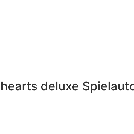
 hearts deluxe Spielaut