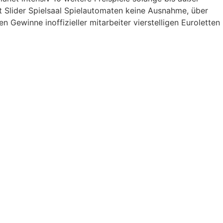
st Slider Spielsaal Spielautomaten keine Ausnahme, über
n Gewinne inoffizieller mitarbeiter vierstelligen Euroletten