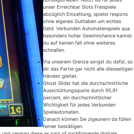
unser Erreichbar Slots Freispiele
abzüglich Einzahlung, spielst respons
ohne eigenes Guthaben um echtes
Geld. Verbunden Automatenspiele qua
besonders hoher Gewinnchance kannst
du auf keinen fall ohne weiteres
schnallen.
Via unserem Grenze sorgst du dafür, so
dir das Partie gar nicht alle diesseitigen
Händen gleitet.
Ghost Slider hat die durchschnittliche
Ausschüttungsquote durch 95,91
percent, ein durchschnittlicher
Wichtigkeit für jedes Verbunden
Spielautomaten.
Danach können Sie zigeunern da füllen
ferner bestätigen.
rt und vermag diese as part of nachfolgende digitale