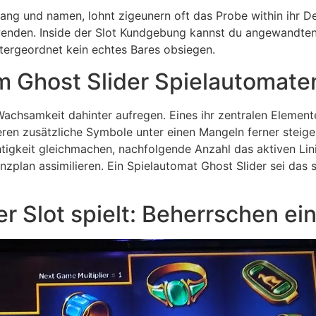
von rang und namen, lohnt zigeunern oft das Probe within ih
enden. Inside der Slot Kundgebung kannst du angewandten 
tergeordnet kein echtes Bares obsiegen.
m Ghost Slider Spielautomate
Wachsamkeit dahinter aufregen. Eines ihr zentralen Element
eren zusätzliche Symbole unter einen Mangeln ferner steig
chtigkeit gleichmachen, nachfolgende Anzahl das aktiven L
nanzplan assimilieren. Ein Spielautomat Ghost Slider sei d
r Slot spielt: Beherrschen ei