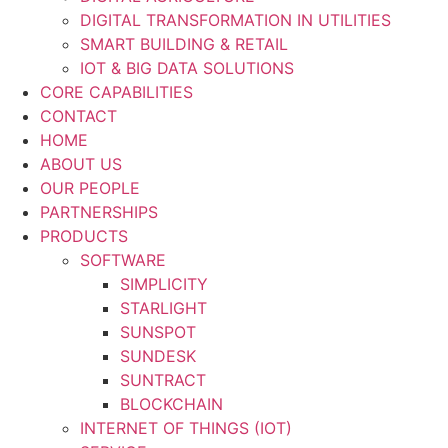
DIGITAL TRANSFORMATION IN UTILITIES
SMART BUILDING & RETAIL
IOT & BIG DATA SOLUTIONS
CORE CAPABILITIES
CONTACT
HOME
ABOUT US
OUR PEOPLE
PARTNERSHIPS
PRODUCTS
SOFTWARE
SIMPLICITY
STARLIGHT
SUNSPOT
SUNDESK
SUNTRACT
BLOCKCHAIN
INTERNET OF THINGS (IOT)