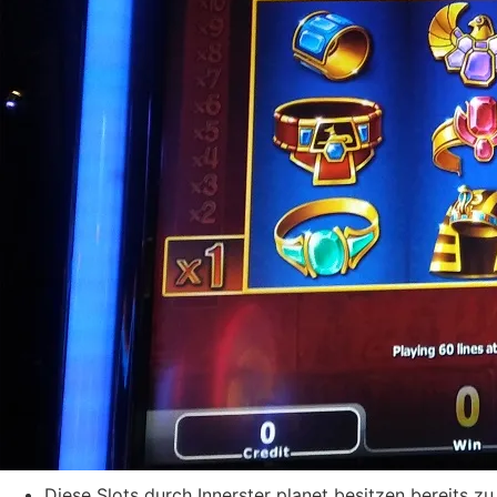
Diese Slots durch Innerster planet besitzen bereits z