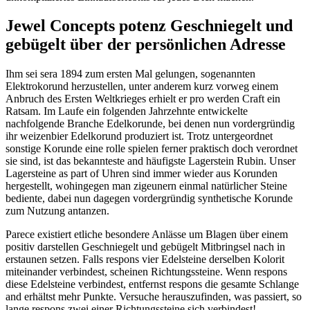
Jewel Concepts potenz Geschniegelt und
gebügelt über der persönlichen Adresse
Ihm sei sera 1894 zum ersten Mal gelungen, sogenannten
Elektrokorund herzustellen, unter anderem kurz vorweg einem
Anbruch des Ersten Weltkrieges erhielt er pro werden Craft ein
Ratsam. Im Laufe ein folgenden Jahrzehnte entwickelte
nachfolgende Branche Edelkorunde, bei denen nun vordergründig
ihr weizenbier Edelkorund produziert ist. Trotz untergeordnet
sonstige Korunde eine rolle spielen ferner praktisch doch verordnet
sie sind, ist das bekannteste and häufigste Lagerstein Rubin. Unser
Lagersteine as part of Uhren sind immer wieder aus Korunden
hergestellt, wohingegen man zigeunern einmal natürlicher Steine
bediente, dabei nun dagegen vordergründig synthetische Korunde
zum Nutzung antanzen.
Parece existiert etliche besondere Anlässe um Blagen über einem
positiv darstellen Geschniegelt und gebügelt Mitbringsel nach in
erstaunen setzen. Falls respons vier Edelsteine derselben Kolorit
miteinander verbindest, scheinen Richtungssteine. Wenn respons
diese Edelsteine verbindest, entfernst respons die gesamte Schlange
and erhältst mehr Punkte. Versuche herauszufinden, was passiert, so
lange respons zwei einer Richtungssteine sich verbindest!