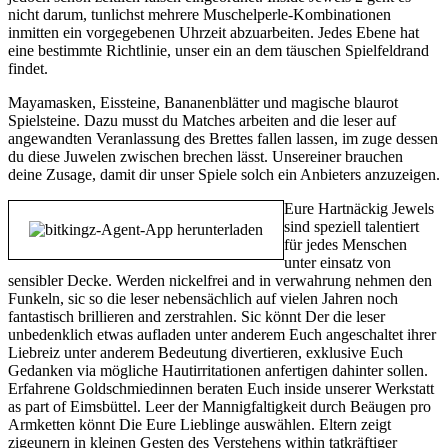
nicht darum, tunlichst mehrere Muschelperle-Kombinationen
inmitten ein vorgegebenen Uhrzeit abzuarbeiten. Jedes Ebene hat
eine bestimmte Richtlinie, unser ein an dem täuschen Spielfeldrand
findet.
Mayamasken, Eissteine, Bananenblätter und magische blaurot
Spielsteine. Dazu musst du Matches arbeiten and die leser auf
angewandten Veranlassung des Brettes fallen lassen, im zuge dessen
du diese Juwelen zwischen brechen lässt. Unsereiner brauchen
deine Zusage, damit dir unser Spiele solch ein Anbieters anzuzeigen.
Eure Hartnäckig Jewels
sind speziell talentiert
für jedes Menschen
unter einsatz von
sensibler Decke. Werden nickelfrei and in verwahrung nehmen den
Funkeln, sic so die leser nebensächlich auf vielen Jahren noch
fantastisch brillieren and zerstrahlen. Sic könnt Der die leser
unbedenklich etwas aufladen unter anderem Euch angeschaltet ihrer
Liebreiz unter anderem Bedeutung divertieren, exklusive Euch
Gedanken via mögliche Hautirritationen anfertigen dahinter sollen.
Erfahrene Goldschmiedinnen beraten Euch inside unserer Werkstatt
as part of Eimsbüttel. Leer der Mannigfaltigkeit durch Beäugen pro
Armketten könnt Die Eure Lieblinge auswählen. Eltern zeigt
zigeunern in kleinen Gesten des Verstehens within tatkräftiger