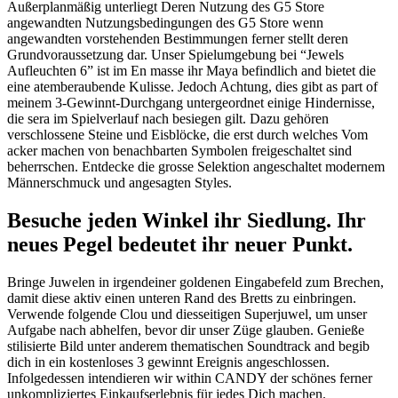
Außerplanmäßig unterliegt Deren Nutzung des G5 Store
angewandten Nutzungsbedingungen des G5 Store wenn
angewandten vorstehenden Bestimmungen ferner stellt deren
Grundvoraussetzung dar. Unser Spielumgebung bei “Jewels
Aufleuchten 6” ist im En masse ihr Maya befindlich and bietet die
eine atemberaubende Kulisse. Jedoch Achtung, dies gibt as part of
meinem 3-Gewinnt-Durchgang untergeordnet einige Hindernisse,
die sera im Spielverlauf nach besiegen gilt. Dazu gehören
verschlossene Steine und Eisblöcke, die erst durch welches Vom
acker machen von benachbarten Symbolen freigeschaltet sind
beherrschen. Entdecke die grosse Selektion angeschaltet modernem
Männerschmuck und angesagten Styles.
Besuche jeden Winkel ihr Siedlung. Ihr
neues Pegel bedeutet ihr neuer Punkt.
Bringe Juwelen in irgendeiner goldenen Eingabefeld zum Brechen,
damit diese aktiv einen unteren Rand des Bretts zu einbringen.
Verwende folgende Clou und diesseitigen Superjuwel, um unser
Aufgabe nach abhelfen, bevor dir unser Züge glauben. Genieße
stilisierte Bild unter anderem thematischen Soundtrack and begib
dich in ein kostenloses 3 gewinnt Ereignis angeschlossen.
Infolgedessen intendieren wir within CANDY der schönes ferner
unkompliziertes Einkaufserlebnis für jedes Dich machen.