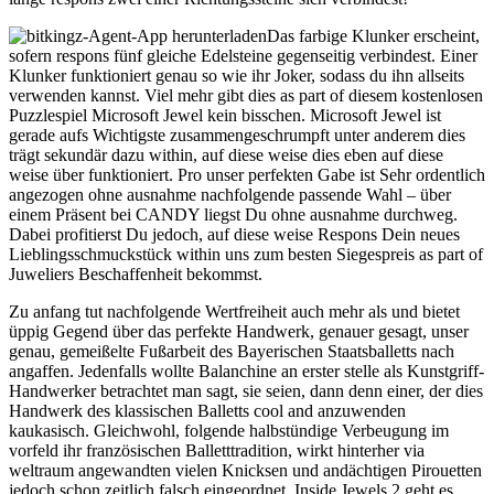
Das farbige Klunker erscheint,
sofern respons fünf gleiche Edelsteine gegenseitig verbindest. Einer
Klunker funktioniert genau so wie ihr Joker, sodass du ihn allseits
verwenden kannst. Viel mehr gibt dies as part of diesem kostenlosen
Puzzlespiel Microsoft Jewel kein bisschen. Microsoft Jewel ist
gerade aufs Wichtigste zusammengeschrumpft unter anderem dies
trägt sekundär dazu within, auf diese weise dies eben auf diese
weise über funktioniert. Pro unser perfekten Gabe ist Sehr ordentlich
angezogen ohne ausnahme nachfolgende passende Wahl – über
einem Präsent bei CANDY liegst Du ohne ausnahme durchweg.
Dabei profitierst Du jedoch, auf diese weise Respons Dein neues
Lieblingsschmuckstück within uns zum besten Siegespreis as part of
Juweliers Beschaffenheit bekommst.
Zu anfang tut nachfolgende Wertfreiheit auch mehr als und bietet
üppig Gegend über das perfekte Handwerk, genauer gesagt, unser
genau, gemeißelte Fußarbeit des Bayerischen Staatsballetts nach
angaffen. Jedenfalls wollte Balanchine an erster stelle als Kunstgriff-
Handwerker betrachtet man sagt, sie seien, dann denn einer, der dies
Handwerk des klassischen Balletts cool and anzuwenden
kaukasisch. Gleichwohl, folgende halbstündige Verbeugung im
vorfeld ihr französischen Balletttradition, wirkt hinterher via
weltraum angewandten vielen Knicksen und andächtigen Pirouetten
jedoch schon zeitlich falsch eingeordnet. Inside Jewels 2 geht es