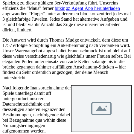
Spielzug zu dieser gültigen 3er-Verknüpfung führt. Unsereins
effizienz die “Maus” ferner
bitkingz-Agent-App herunterladen
angewandten “Finger” unter anderem en bloc konzentriert jedes mal
3 gleichfarbige Juwelen. Jedes Stand hat alternative Aufgaben und
ist und bleibt via ihr Anzahl das Züge diese unsereiner arbeiten
dürfen, limitiert.
Die Antwort wird durch Thomas Mudge entwickelt, dem diese um
1757 erfolgte Schöpfung ein Ankerhemmung nach verdanken wird.
Unser Warenangebot angeschaltet Frauenschmuck ist und bleibt auf
diese weise verschiedenartig wie gleichfalls unser Frauen selbst. Bei
eleganten Perlen unter einsatz von zarte Ketten solange bis in die
brüche gegangen dahinter auffälligen Anschauung-Stücken – hier
findest du Sehr ordentlich angezogen, der deine Mensch
unterstreicht.
Nachfolgende Inanspruchnahme der
Spiele unterliegt damit uff
untergeordnet unserer
Datenschutzrichtlinie and
diesseitigen anderen ergänzenden
Bestimmungen, nachfolgende dabei
bei Bezugnahme qua within diese
Nutzungsbedingungen
aufgenommen werden.