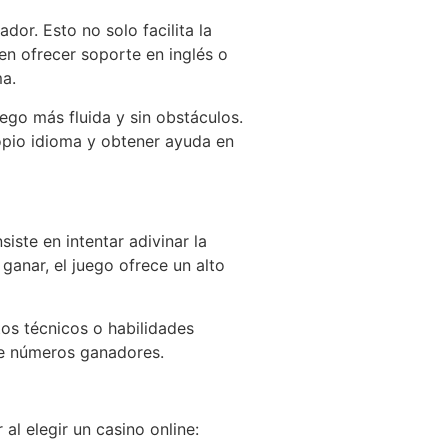
dor. Esto no solo facilita la
n ofrecer soporte en inglés o
ma.
ego más fluida y sin obstáculos.
pio idioma y obtener ayuda en
iste en intentar adivinar la
ganar, el juego ofrece un alto
tos técnicos o habilidades
 de números ganadores.
al elegir un casino online: