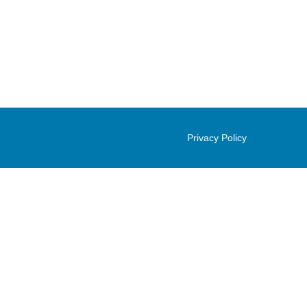
Privacy Policy