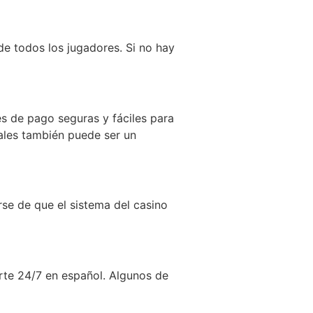
de todos los jugadores. Si no hay
s de pago seguras y fáciles para
ales también puede ser un
rse de que el sistema del casino
orte 24/7 en español. Algunos de