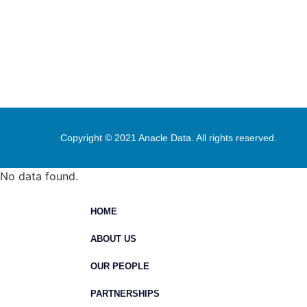
Copyright © 2021 Anacle Data. All rights reserved.
No data found.
HOME
ABOUT US
OUR PEOPLE
PARTNERSHIPS