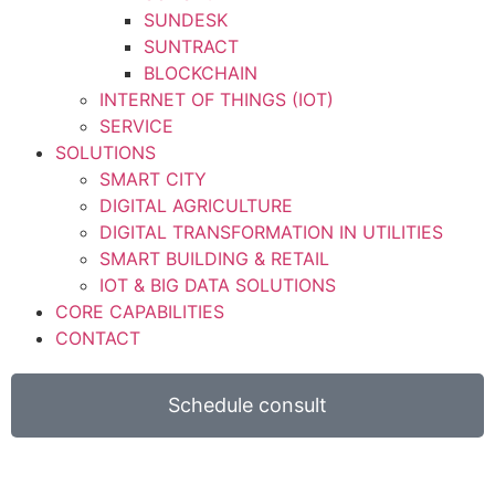
SUNDESK
SUNTRACT
BLOCKCHAIN
INTERNET OF THINGS (IOT)
SERVICE
SOLUTIONS
SMART CITY
DIGITAL AGRICULTURE
DIGITAL TRANSFORMATION IN UTILITIES
SMART BUILDING & RETAIL
IOT & BIG DATA SOLUTIONS
CORE CAPABILITIES
CONTACT
Schedule consult