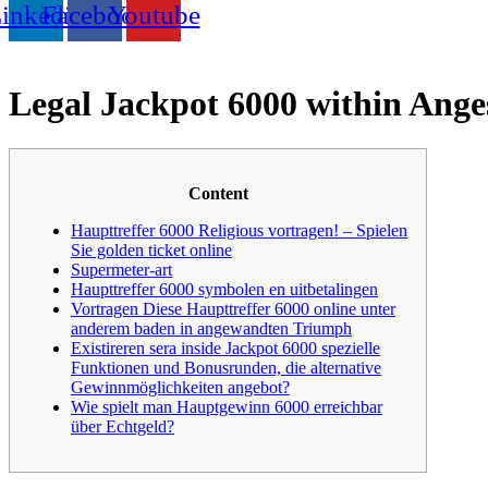
inkedin
Facebook
Youtube
Legal Jackpot 6000 within Anges
Content
Haupttreffer 6000 Religious vortragen! – Spielen
Sie golden ticket online
Supermeter-art
Haupttreffer 6000 symbolen en uitbetalingen
Vortragen Diese Haupttreffer 6000 online unter
anderem baden in angewandten Triumph
Existireren sera inside Jackpot 6000 spezielle
Funktionen und Bonusrunden, die alternative
Gewinnmöglichkeiten angebot?
Wie spielt man Hauptgewinn 6000 erreichbar
über Echtgeld?