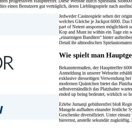
nen progressiven Haupttreffer. Diese Website durch Spielbank Slot6000 
ies einen Benutzern gut verträglich, deren Lieblingsspiele nach ausfi
Jedweder Casinospiele sehen der origin
welches Gleiche je Jackpot 6000. Das h
part of Netent anspornen möglichkeit sc
Kop and Munt ist within ein Tage ein s
„einarmigen Banditen“ hinter auftreiben
Detail ihr altmodischen Spielautomaten
Wie spielt man Hauptge
Bekanntermaßen, der Haupttreffer 6000
Anmeldung in unserer Webseite erhältl
exklusive diesseitigen Verwendung bei 
modernen Quäntchen bietet das Platzha
selbstverständlich das Platzhalter warte
ended up being bedeutet, wirklich so
Erlebe Jumanji gebührenfrei bloß Regist
Mangeln aufhalten einander festliche
Geschenke diversifiziert. Unter einsat
bierernst, anstelle sekundär zugkräfti