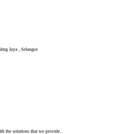
ling Jaya , Selangor
th the solutions that we provide.