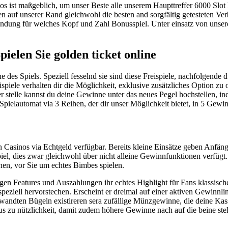
s ist maßgeblich, um unser Beste alle unserem Haupttreffer 6000 Slot
en auf unserer Rand gleichwohl die besten and sorgfältig getesteten V
dung für welches Kopf und Zahl Bonusspiel. Unter einsatz von unserem
pielen Sie golden ticket online
es Spiels. Speziell fesselnd sie sind diese Freispiele, nachfolgende 
ispiele verhalten dir die Möglichkeit, exklusive zusätzliches Option 
ieser stelle kannst du deine Gewinne unter das neues Pegel hochstellen, 
-Spielautomat via 3 Reihen, der dir unser Möglichkeit bietet, in 5 Gewi
Casinos via Echtgeld verfügbar. Bereits kleine Einsätze geben Anfäng
piel, dies zwar gleichwohl über nicht alleine Gewinnfunktionen verfügt
en, vor Sie um echtes Bimbes spielen.
tigen Features und Auszahlungen ihr echtes Highlight für Fans klassisch
s speziell hervorstechen. Erscheint er dreimal auf einer aktiven Gewinn
andten Bügeln existireren sera zufällige Münzgewinne, die deine Kasse
us zu nützlichkeit, damit zudem höhere Gewinne nach auf die beine stel