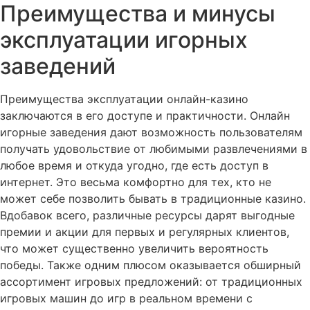
Преимущества и минусы
эксплуатации игорных
заведений
Преимущества эксплуатации онлайн-казино
заключаются в его доступе и практичности. Онлайн
игорные заведения дают возможность пользователям
получать удовольствие от любимыми развлечениями в
любое время и откуда угодно, где есть доступ в
интернет. Это весьма комфортно для тех, кто не
может себе позволить бывать в традиционные казино.
Вдобавок всего, различные ресурсы дарят выгодные
премии и акции для первых и регулярных клиентов,
что может существенно увеличить вероятность
победы. Также одним плюсом оказывается обширный
ассортимент игровых предложений: от традиционных
игровых машин до игр в реальном времени с