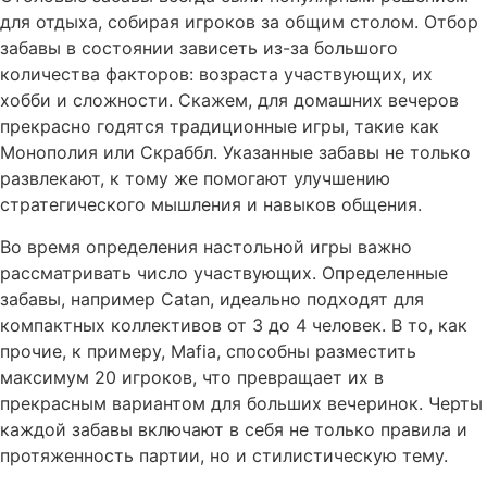
для отдыха, собирая игроков за общим столом. Отбор
забавы в состоянии зависеть из-за большого
количества факторов: возраста участвующих, их
хобби и сложности. Скажем, для домашних вечеров
прекрасно годятся традиционные игры, такие как
Монополия или Скраббл. Указанные забавы не только
развлекают, к тому же помогают улучшению
стратегического мышления и навыков общения.
Во время определения настольной игры важно
рассматривать число участвующих. Определенные
забавы, например Catan, идеально подходят для
компактных коллективов от 3 до 4 человек. В то, как
прочие, к примеру, Mafia, способны разместить
максимум 20 игроков, что превращает их в
прекрасным вариантом для больших вечеринок. Черты
каждой забавы включают в себя не только правила и
протяженность партии, но и стилистическую тему.