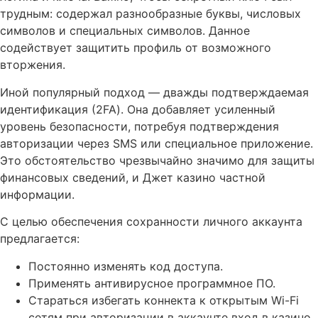
трудным: содержал разнообразные буквы, числовых
символов и специальных символов. Данное
содействует защитить профиль от возможного
вторжения.
Иной популярный подход — дважды подтверждаемая
идентификация (2FA). Она добавляет усиленный
уровень безопасности, потребуя подтверждения
авторизации через SMS или специальное приложение.
Это обстоятельство чрезвычайно значимо для защиты
финансовых сведений, и Джет казино частной
информации.
С целью обеспечения сохранности личного аккаунта
предлагается:
Постоянно изменять код доступа.
Применять антивирусное программное ПО.
Стараться избегать коннекта к открытым Wi-Fi
сетям при авторизации в аккаунте вход в казино