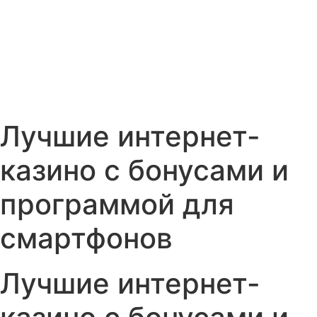
Лучшие интернет-
казино с бонусами и
программой для
смартфонов
Лучшие интернет-