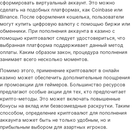
сформировать виртуальный аккаунт. Это можно
сделать на подобных платформах, как Coinbase или
Binance. После оформления кошелька, пользователи
могут купить цифровую валюту с помощью биржи или
обменники. При пополнения аккаунта в казино с
помощью криптовалют следует удостовериться, что
выбранная платформа поддерживает данный метод
оплаты. Каким образом закон, процедура пополнения
занимает всего несколько моментов.
Помимо этого, применение криптовалют в онлайн
казино может обеспечить дополнительные поощрения
и промоакции для геймеров. Большинство ресурсов
предлагают особые акции для тех, кто предпочитает
крипто-методы. Это может включать повышенные
бонусы на вклад или безвозмездные раскрутки. Таким
способом, определение криптовалют для пополнения
аккаунта может быть не только удобным, но и
прибыльным выбором для азартных игроков.