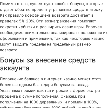
Помимо этого, существуют кэшбэк-бонусы, которые
отдают обратно процент утраченных средств игроку.
Как правило коэффициент возврата достигает в
пределах 5%-20%. Эти вознаграждения помогают
сократить убытки и расширить сеанс игры. Впрочем
необходимо внимательно анализировать положения их
оформления и применения, так как некоторые казино
могут вводить пределы на предельный размер
возврата.
Бонусы за внесение средств
аккаунта
Пополнение баланса в интернет-казино может стать
более выгодным благодаря бонусам за вклад.
Указанные премии даются игрокам в форме экстра
процента к сумме пополнения. Скажем, при
пополнении на 1000 деревянных, и премии в 100%,
геймер зарабатывает еще 1000 рублей на свой счет.