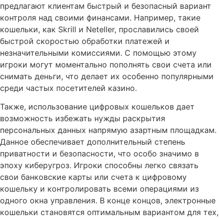
предлагают клиентам быстрый и безопасный вариант
контроля над своими финансами. Например, такие
кошельки, как Skrill и Neteller, прославились своей
быстрой скоростью обработки платежей и
незначительными комиссиями. С помощью этому
игроки могут моментально пополнять свои счета или
снимать деньги, что делает их особенно популярными
среди частых посетителей казино.
Также, использование цифровых кошельков дает
возможность избежать нужды раскрытия
персональных данных напрямую азартным площадкам.
Данное обеспечивает дополнительный степень
приватности и безопасности, что особо значимо в
эпоху киберугроз. Игроки способны легко связать
свои банковские карты или счета к цифровому
кошельку и контролировать всеми операциями из
одного окна управления. В конце концов, электронные
кошельки становятся оптимальным вариантом для тех,