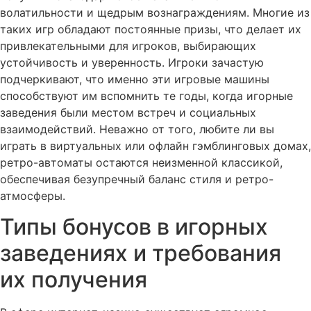
волатильности и щедрым вознаграждениям. Многие из
таких игр обладают постоянные призы, что делает их
привлекательными для игроков, выбирающих
устойчивость и уверенность. Игроки зачастую
подчеркивают, что именно эти игровые машины
способствуют им вспомнить те годы, когда игорные
заведения были местом встреч и социальных
взаимодействий. Неважно от того, любите ли вы
играть в виртуальных или офлайн гэмблинговых домах,
ретро-автоматы остаются неизменной классикой,
обеспечивая безупречный баланс стиля и ретро-
атмосферы.
Типы бонусов в игорных
заведениях и требования
их получения