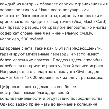
каждый из которых обладает своими ограничениями и
характеристиками. Чаще всего популярными
считаются банковские карты, цифровые кошельки и
криптовалюты. Кредитные карточки (Visa, MasterCard)
как правило разрешают сразу же депозиты, но иногда
содержат ограничения на минимальную сумму,
например, 500 рублей.
Цифровые счета, такие как Qiwi или Яндекс.Деньги,
гарантируют мгновенные переводы и часто имеют
более маленькие платежи. Пределы здесь способны
колебаться по причине ранга учётной записи игрока.
Например, для стандартного аккаунта Qiwi предел
может быть 15 000 деревянных за одну транзакцию.
Цифровые валюты делаются все более
востребованными благодаря своей
конфиденциальности и отсутствию посредничества.
Однако важно принимать во внимание колебания