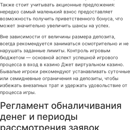
Также стоит учитывать акционные предложения:
нередко самый маленький взнос предоставляет
возможность получить приветственного бонуса, что
может значительно увеличить шансы на успех.
Вне зависимости от величины размера депозита,
всегда рекомендуется заниматься осмотрительно и не
нарушать заданные лимиты. Контроль игровым
бюджетом — основной аспект успешной игрового
процесса в вход в казино Джет виртуальном казино.
Бывалые игроки рекомендуют устанавливать суточные
или семидневные ограничения на депозиты, чтобы
избежать внезапных трат и удержать удовольствие от
процесса игры.
Регламент обналичивания
денег и периоды
рассмотрения заявок