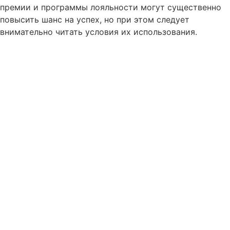
премии и программы лояльности могут существенно
повысить шанс на успех, но при этом следует
внимательно читать условия их использования.