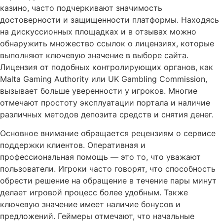
казино, часто подчеркивают значимость
достоверности и защищенности платформы. Находясь
на дискуссионных площадках и в отзывах можно
обнаружить множество ссылок о лицензиях, которые
выполняют ключевую значение в выборе сайта.
Лицензия от подобных контролирующих органов, как
Malta Gaming Authority или UK Gambling Commission,
вызывает больше уверенности у игроков. Многие
отмечают простоту эксплуатации портала и наличие
различных методов депозита средств и снятия денег.
Основное внимание обращается рецензиям о сервисе
поддержки клиентов. Оперативная и
профессиональная помощь — это то, что уважают
пользователи. Игроки часто говорят, что способность
обрести решение на обращение в течение пары минут
делает игровой процесс более удобным. Также
ключевую значение имеет наличие бонусов и
предложений. Геймеры отмечают, что начальные