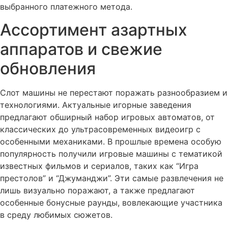
выбранного платежного метода.
Ассортимент азартных
аппаратов и свежие
обновления
Слот машины не перестают поражать разнообразием и
технологиями. Актуальные игорные заведения
предлагают обширный набор игровых автоматов, от
классических до ультрасовременных видеоигр с
особенными механиками. В прошлые времена особую
популярность получили игровые машины с тематикой
известных фильмов и сериалов, таких как “Игра
престолов” и “Джуманджи”. Эти самые развлечения не
лишь визуально поражают, а также предлагают
особенные бонусные раунды, вовлекающие участника
в среду любимых сюжетов.