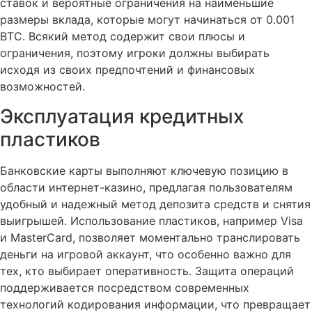
ставок и вероятные ограничения на наименьшие
размеры вклада, которые могут начинаться от 0.001
BTC. Всякий метод содержит свои плюсы и
ограничения, поэтому игроки должны выбирать
исходя из своих предпочтений и финансовых
возможностей.
Эксплуатация кредитных
пластиков
Банковские карты выполняют ключевую позицию в
области интернет-казино, предлагая пользователям
удобный и надежный метод депозита средств и снятия
выигрышей. Использование пластиков, например Visa
и MasterCard, позволяет моментально транслировать
деньги на игровой аккаунт, что особенно важно для
тех, кто выбирает оперативность. Защита операций
поддерживается посредством современных
технологий кодирования информации, что превращает