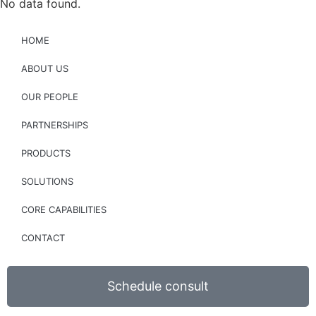
No data found.
HOME
ABOUT US
OUR PEOPLE
PARTNERSHIPS
PRODUCTS
SOLUTIONS
CORE CAPABILITIES
CONTACT
Schedule consult