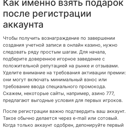
Как именно взять подарок
после регистрации
аккаунта
Чтобы получить вознаграждение по завершении
создания учетной записи в онлайн казино, нужно
следовать ряду простым шагам. Для начала,
подберите доверенное игорное заведение с
положительной репутацией на рынке и отзывами.
Уделите внимание на требования активации премии:
они могут включать минимальный взнос или
требование ввода специального промокода.
Скажем, некоторые сайты, например, азино 777,
предлагают выгодные условия для первых игроков.
После регистрации важно подтвердить ваш аккаунт.
Такое обычно делается через e-mail или сотовый.
Когда только аккаунт одобрен, депонируйте первый