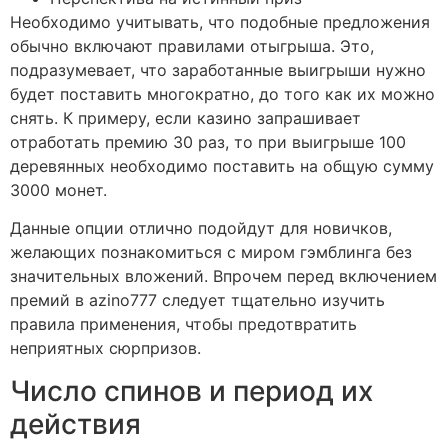
Необходимо учитывать, что подобные предложения
обычно включают правилами отыгрыша. Это,
подразумевает, что заработанные выигрыши нужно
будет поставить многократно, до того как их можно
снять. К примеру, если казино запрашивает
отработать премию 30 раз, то при выигрыше 100
деревянных необходимо поставить на общую сумму
3000 монет.
Данные опции отлично подойдут для новичков,
желающих познакомиться с миром гэмблинга без
значительных вложений. Впрочем перед включением
премий в azino777 следует тщательно изучить
правила применения, чтобы предотвратить
неприятных сюрпризов.
Число спинов и период их
действия