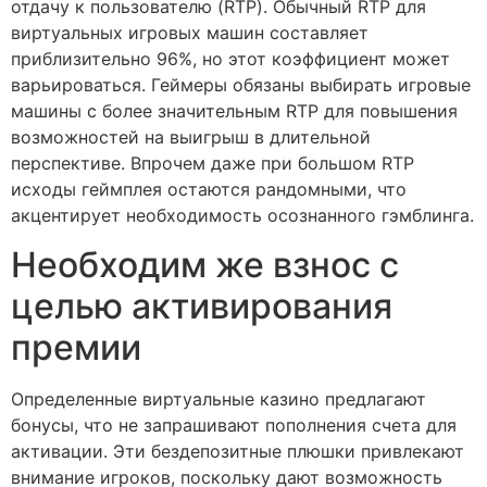
отдачу к пользователю (RTP). Обычный RTP для
виртуальных игровых машин составляет
приблизительно 96%, но этот коэффициент может
варьироваться. Геймеры обязаны выбирать игровые
машины с более значительным RTP для повышения
возможностей на выигрыш в длительной
перспективе. Впрочем даже при большом RTP
исходы геймплея остаются рандомными, что
акцентирует необходимость осознанного гэмблинга.
Необходим же взнос с
целью активирования
премии
Определенные виртуальные казино предлагают
бонусы, что не запрашивают пополнения счета для
активации. Эти бездепозитные плюшки привлекают
внимание игроков, поскольку дают возможность