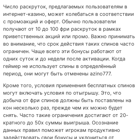
Число раскруток, предлагаемых пользователям в
интернет-казино, может колебаться в соответствии
с промоакций и оферт. Обычно пользователи
получают от 10 до 100 фри раскруток в рамках
приветственных акций или промо. Важно принимать
во внимание, что срок действия таких спинов часто
ограничен. Чаще всего эти бонусы работают от
одних суток и до недели после активации. Когда
геймер не использует спины в определённый
период, они могут быть отменены azino777.
Кроме того, условия применения бесплатных спинов
могут включать условия по отыгрышу. Это, что
добыча от фри спинов должны быть поставлены на
кон несколько раз, прежде чем их можно будет
снять. Часто такие ограничения достигают от 20-
кратного до 50x суммы выигрыша. Осознание
данных правил поможет игрокам продуктивно
задействовать свои бонусы и уклониться от