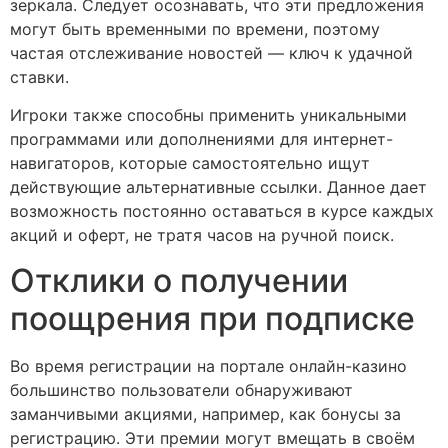
зеркала. Следует осознавать, что эти предложения
могут быть временными по времени, поэтому
частая отслеживание новостей — ключ к удачной
ставки.
Игроки также способны применить уникальными
программами или дополнениями для интернет-
навигаторов, которые самостоятельно ищут
действующие альтернативные ссылки. Данное дает
возможность постоянно оставаться в курсе каждых
акций и оферт, не тратя часов на ручной поиск.
Отклики о получении
поощрения при подписке
Во время регистрации на портале онлайн-казино
большинство пользователи обнаруживают
заманчивыми акциями, например, как бонусы за
регистрацию. Эти премии могут вмещать в своём