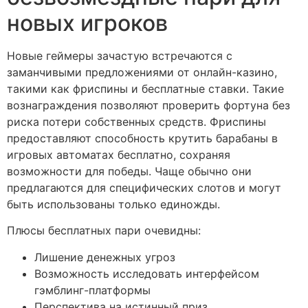
новых игроков
Новые геймеры зачастую встречаются с
заманчивыми предложениями от онлайн-казино,
такими как фриспины и бесплатные ставки. Такие
вознаграждения позволяют проверить фортуна без
риска потери собственных средств. Фриспины
предоставляют способность крутить барабаны в
игровых автоматах бесплатно, сохраняя
возможности для победы. Чаще обычно они
предлагаются для специфических слотов и могут
быть использованы только единожды.
Плюсы бесплатных пари очевидны:
Лишение денежных угроз
Возможность исследовать интерфейсом
гэмблинг-платформы
Перспектива на истинный приз