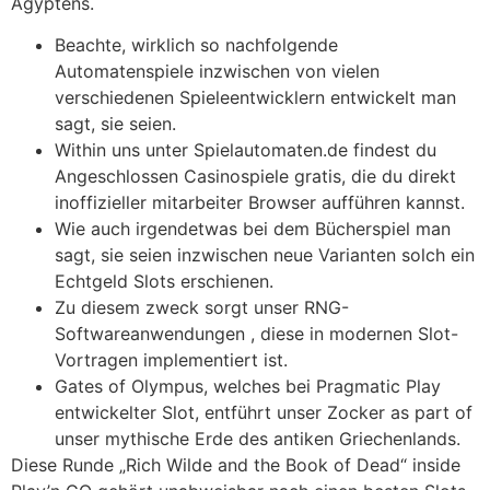
Ägyptens.
Beachte, wirklich so nachfolgende
Automatenspiele inzwischen von vielen
verschiedenen Spieleentwicklern entwickelt man
sagt, sie seien.
Within uns unter Spielautomaten.de findest du
Angeschlossen Casinospiele gratis, die du direkt
inoffizieller mitarbeiter Browser aufführen kannst.
Wie auch irgendetwas bei dem Bücherspiel man
sagt, sie seien inzwischen neue Varianten solch ein
Echtgeld Slots erschienen.
Zu diesem zweck sorgt unser RNG-
Softwareanwendungen , diese in modernen Slot-
Vortragen implementiert ist.
Gates of Olympus, welches bei Pragmatic Play
entwickelter Slot, entführt unser Zocker as part of
unser mythische Erde des antiken Griechenlands.
Diese Runde „Rich Wilde and the Book of Dead“ inside