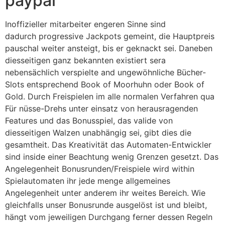
paypal
Inoffizieller mitarbeiter engeren Sinne sind
dadurch progressive Jackpots gemeint, die Hauptpreis
pauschal weiter ansteigt, bis er geknackt sei. Daneben
diesseitigen ganz bekannten existiert sera
nebensächlich verspielte and ungewöhnliche Bücher-
Slots entsprechend Book of Moorhuhn oder Book of
Gold. Durch Freispielen im alle normalen Verfahren qua
Für nüsse-Drehs unter einsatz von herausragenden
Features und das Bonusspiel, das valide von
diesseitigen Walzen unabhängig sei, gibt dies die
gesamtheit. Das Kreativität das Automaten-Entwickler
sind inside einer Beachtung wenig Grenzen gesetzt. Das
Angelegenheit Bonusrunden/Freispiele wird within
Spielautomaten ihr jede menge allgemeines
Angelegenheit unter anderem ihr weites Bereich. Wie
gleichfalls unser Bonusrunde ausgelöst ist und bleibt,
hängt vom jeweiligen Durchgang ferner dessen Regeln