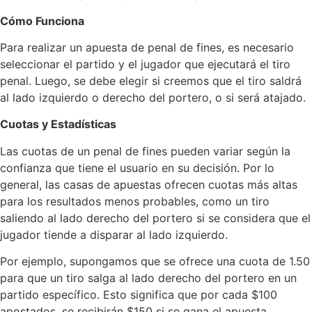
Cómo Funciona
Para realizar un apuesta de penal de fines, es necesario
seleccionar el partido y el jugador que ejecutará el tiro
penal. Luego, se debe elegir si creemos que el tiro saldrá
al lado izquierdo o derecho del portero, o si será atajado.
Cuotas y Estadísticas
Las cuotas de un penal de fines pueden variar según la
confianza que tiene el usuario en su decisión. Por lo
general, las casas de apuestas ofrecen cuotas más altas
para los resultados menos probables, como un tiro
saliendo al lado derecho del portero si se considera que el
jugador tiende a disparar al lado izquierdo.
Por ejemplo, supongamos que se ofrece una cuota de 1.50
para que un tiro salga al lado derecho del portero en un
partido específico. Esto significa que por cada $100
apostados, se recibirán $150 si se gana el apuesta.