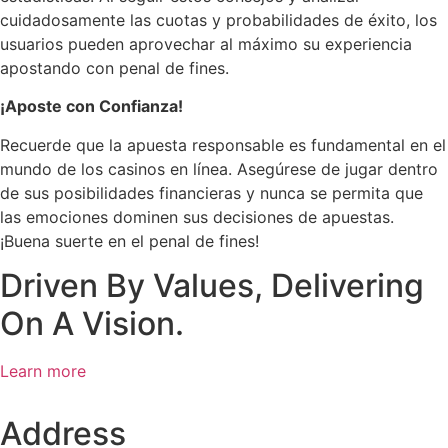
cuidadosamente las cuotas y probabilidades de éxito, los
usuarios pueden aprovechar al máximo su experiencia
apostando con penal de fines.
¡Aposte con Confianza!
Recuerde que la apuesta responsable es fundamental en el
mundo de los casinos en línea. Asegúrese de jugar dentro
de sus posibilidades financieras y nunca se permita que
las emociones dominen sus decisiones de apuestas.
¡Buena suerte en el penal de fines!
Driven By Values, Delivering
On A Vision.
Learn more
Address