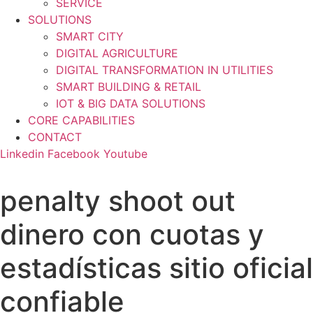
SERVICE
SOLUTIONS
SMART CITY
DIGITAL AGRICULTURE
DIGITAL TRANSFORMATION IN UTILITIES
SMART BUILDING & RETAIL
IOT & BIG DATA SOLUTIONS
CORE CAPABILITIES
CONTACT
Linkedin
Facebook
Youtube
penalty shoot out
dinero con cuotas y
estadísticas sitio oficial
confiable