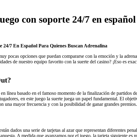
juego con soporte 24/7 en español
e 24/7 En Español Para Quienes Buscan Adrenalina
muy pocas opciones que puedan compararse con la emoción y la adrenali
idades de nuestro equipo favorito con la suerte del casino? ¡Eso es exa
Out?
en línea basado en el famoso momento de la finalización de partidos de
jugadores, en este juego la suerte juega un papel fundamental. El objet
 con una mayor frecuencia y con la posibilidad de ganar grandes premios.
están dados una serie de tarjetas al azar que representan diferentes pena
apuesta. A medida que avanzamos por el juego, la tarjeta siguiente es re