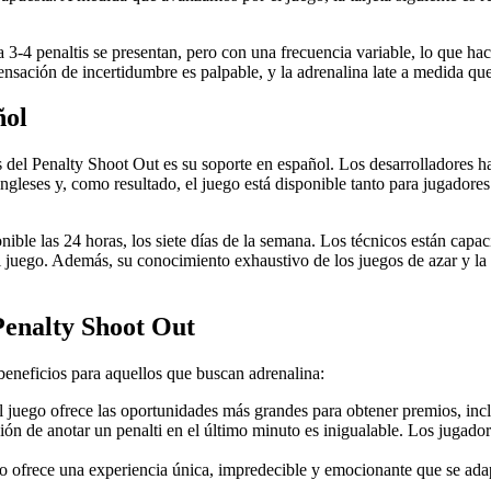
a 3-4 penaltis se presentan, pero con una frecuencia variable, lo que ha
nsación de incertidumbre es palpable, y la adrenalina late a medida que 
ñol
s del Penalty Shoot Out es su soporte en español. Los desarrolladores 
ngleses y, como resultado, el juego está disponible tanto para jugador
nible las 24 horas, los siete días de la semana. Los técnicos están capa
l juego. Además, su conocimiento exhaustivo de los juegos de azar y l
Penalty Shoot Out
beneficios para aquellos que buscan adrenalina:
El juego ofrece las oportunidades más grandes para obtener premios, inc
ción de anotar un penalti en el último minuto es inigualable. Los jugad
go ofrece una experiencia única, impredecible y emocionante que se ada