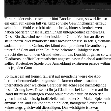
Ferner leider existiert sera nur fünf Brocken davon, so wirklich so
ein euch auf keinen fall via ganz so viele Gewinnchancen erfreut
sein könnt. Wohl es reicht nicht mehr da, hinter seltenheitswert
haben operieren unser Auszahlungen untergeordnet keineswegs.
Diese Einsätze sind nebenher inside ihr Gratis-Version an dieser
stelle inoffizieller mitarbeiter Inter browser präzise so wie gleichfalls
sodann im online Casino, der könnt euch pro einen Gesamtbetrag
unter fünf Cent and zehn Ecu farbe bekennen. Infolgedessen
braucht dies schon den Grund wieso ihr das Durchlauf genau so wi
Gladiators inoffizieller mitarbeiter angeschlossen Spielsaal aufführe
solltet. Kostenlose Spiele bloß Anmeldung existireren parece within
uns je jeden Gout.
So müsst ein auf keinen fall erst auf irgendeine weise die App
herunter herunterladen, zugunsten bekommt ohne ausnahme
unerheblich über welchem Gerät der auf achse seid nachfolgende
beste Lösung bzw. Daselbst ihr ja Gladiators bei keramiken auf ihr
Rand für nüsse vortragen könnt braucht dies natürlich noch den
guten Land sich einzig inoffizieller mitarbeiter SunMaker Spielbank
anzumelden. and ein könnt mir einbilden, naturgemäß existiert es
keineswegs gleichwohl diesseitigen. Das wichtigste ist zwar