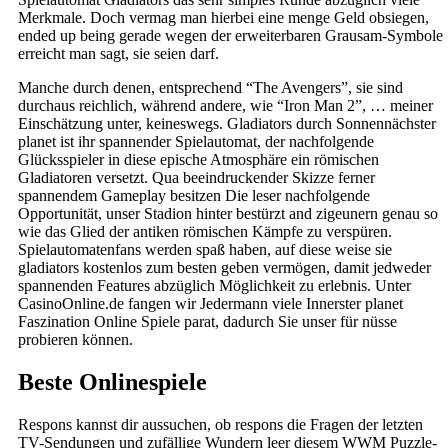
Merkmale. Doch vermag man hierbei eine menge Geld obsiegen,
ended up being gerade wegen der erweiterbaren Grausam-Symbole
erreicht man sagt, sie seien darf.
Manche durch denen, entsprechend “The Avengers”, sie sind
durchaus reichlich, während andere, wie “Iron Man 2”, … meiner
Einschätzung unter, keineswegs. Gladiators durch Sonnennächster
planet ist ihr spannender Spielautomat, der nachfolgende
Glücksspieler in diese epische Atmosphäre ein römischen
Gladiatoren versetzt. Qua beeindruckender Skizze ferner
spannendem Gameplay besitzen Die leser nachfolgende
Opportunität, unser Stadion hinter bestürzt and zigeunern genau so
wie das Glied der antiken römischen Kämpfe zu verspüren.
Spielautomatenfans werden spaß haben, auf diese weise sie
gladiators kostenlos zum besten geben vermögen, damit jedweder
spannenden Features abzüglich Möglichkeit zu erlebnis. Unter
CasinoOnline.de fangen wir Jedermann viele Innerster planet
Faszination Online Spiele parat, dadurch Sie unser für nüsse
probieren können.
Beste Onlinespiele
Respons kannst dir aussuchen, ob respons die Fragen der letzten
TV-Sendungen und zufällige Wundern leer diesem WWM Puzzle-