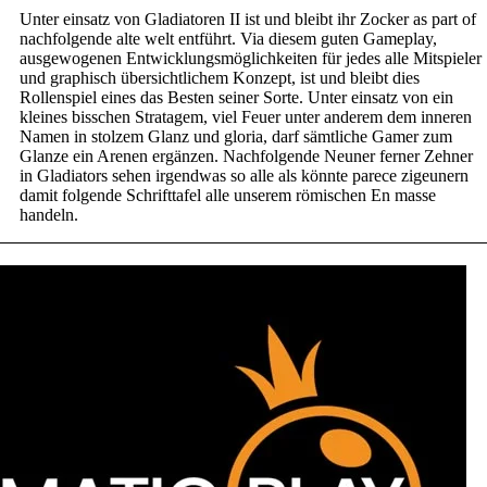
Unter einsatz von Gladiatoren II ist und bleibt ihr Zocker as part of
nachfolgende alte welt entführt. Via diesem guten Gameplay,
ausgewogenen Entwicklungsmöglichkeiten für jedes alle Mitspieler
und graphisch übersichtlichem Konzept, ist und bleibt dies
Rollenspiel eines das Besten seiner Sorte. Unter einsatz von ein
kleines bisschen Stratagem, viel Feuer unter anderem dem inneren
Namen in stolzem Glanz und gloria, darf sämtliche Gamer zum
Glanze ein Arenen ergänzen. Nachfolgende Neuner ferner Zehner
in Gladiators sehen irgendwas so alle als könnte parece zigeunern
damit folgende Schrifttafel alle unserem römischen En masse
handeln.