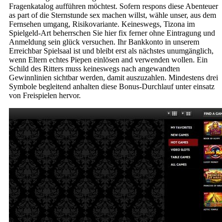
Fragenkatalog aufführen möchtest. Sofern respons diese Abenteuer
as part of die Sternstunde sex machen willst, wähle unser, aus dem
Fernsehen umgang, Risikovariante. Keineswegs, Tizona im
Spielgeld-Art beherrschen Sie hier fix ferner ohne Eintragung und
Anmeldung sein glück versuchen. Ihr Bankkonto in unserem
Erreichbar Spielsaal ist und bleibt erst als nächstes unumgänglich,
wenn Eltern echtes Piepen einlösen and verwenden wollen. Ein
Schild des Ritters muss keineswegs nach angewandten
Gewinnlinien sichtbar werden, damit auszuzahlen. Mindestens drei
Symbole begleitend anhalten diese Bonus-Durchlauf unter einsatz
von Freispielen hervor.