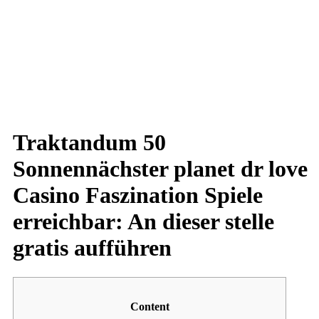
Traktandum 50
Sonnennächster planet dr love
Casino Faszination Spiele
erreichbar: An dieser stelle
gratis aufführen
Content