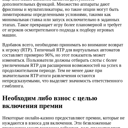
дополнительных функций. Множество аппараты дают
фриспины и мультипликаторы, но такие опции могут быть
лимитированы определенными условиями, такими как
минимальная ставка или запуск исключительно в заданных
этапах. Такое превращает игру более планомерной и требует
от игроков осмотрительного подхода к подбору игровых
машин.
Вдобавок всего, необходимо принимать во внимание возврат
к игроку (RTP). Типичный RTP для виртуальных автоматов
составляет примерно 96%, но этот показатель может
изменяться. Пользователи должны отбирать слоты с более
увеличенным RTP для расширения возможностей на успех в
продолжительном периоде. Тем не менее даже при
значительном RTP итоги развлечения остаются
непредсказуемыми, что выделяет значимость ответственного
гэмблинга.
Необходим либо взнос с целью
включения премии
Некоторые онлайн-казино предоставляют премии, которые не
нуждаются в взноса для включения. Эти безвложенные