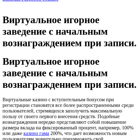
Виртуальное игорное
заведение с начальным
вознаграждением при записи.
Виртуальное игорное
заведение с начальным
вознаграждением при записи.
Виртуальные казино с вступительным бонусом при
регистрации становятся все более распространенными среди
пользователей, стремящихся заполучить максимальную
пользу от своего первого внесения средств. Подобные
вознаграждения нередко представляют собой повышение
размера вклада на фиксированный процент, например, 100%
или даже
казино гама
200%, что дает возможность новым
пользователям значительно приумножить свой