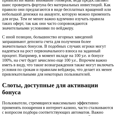
привилегии манят внимание геймеров, ведь предоставляют
шанс проверить фортуна без материальных инвестиций. Как
правило они предлагаются в виде бесплатных вращений или
небольшой денежки на аккаунте, которую можно применить
для игры. Тем не менее важно вдумчиво изучать правила
таких оферт, так как они часто сопровождаются
значительными условиями по вейджеру.
С иной позиции, большинство игорных заведений
запрашивают депозита счета для получения более
значительных бонусов. В подобных случаях игроки могут
надеяться на рост первоначального взноса на заданный
процент. Например, в момент вкладе на 100 у.е. и бонусе
100%, на счет будет зачислено еще 100 у.е.. Впрочем важно
иметь в виду, что такие вознаграждения также могут включать
условия по срокам и правилам вейджера, что делает их менее
привлекательными для некоторых пользователей.
Слоты, доступные для активации
бонуса
Пользователи, стремящиеся максимально эффективно
применять поощрения в интернет-казино, часто сталкиваются
с вопросом подбора соответствующих автоматов. Важно