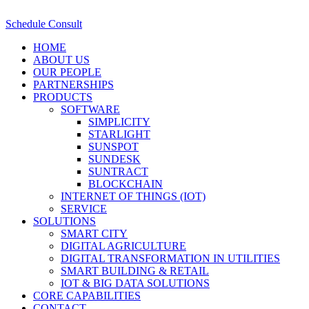
Schedule Consult
HOME
ABOUT US
OUR PEOPLE
PARTNERSHIPS
PRODUCTS
SOFTWARE
SIMPLICITY
STARLIGHT
SUNSPOT
SUNDESK
SUNTRACT
BLOCKCHAIN
INTERNET OF THINGS (IOT)
SERVICE
SOLUTIONS
SMART CITY
DIGITAL AGRICULTURE
DIGITAL TRANSFORMATION IN UTILITIES
SMART BUILDING & RETAIL
IOT & BIG DATA SOLUTIONS
CORE CAPABILITIES
CONTACT