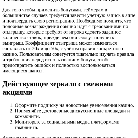
Для того чтобы применить бонусами, геймерам в
большинстве случаев требуется завести учетную запись в аппе
и подтвердить свою регистрацию. Необходимо помнить, что
подобные вознаграждения обычно идут с требованиями по
отыгрышу, которые требуют от игрока сделать заданное
количество ставок, прежде чем они смогут получить
выигрыш. Коэффициент отыгрыша может изменяться
составлять от 20x и до 50x, с учётом правил конкретного
казино. Пользователям советуется тщательно изучать правила
и требования перед использованием бонуса, чтобы
предотвратить ошибок и полностью воспользоваться
имеющиеся шансы.
Действующее зеркало с свежими
акциями
Оформите подписку на новостные уведомления казино.
Применяйте достоверные дискуссионные площадки и
комьюнити.
Мониторьте за социальными медиа платформами
гэмблинга.
Актуальные альтернативные ссылки не только открывают