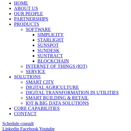
HOME
ABOUT US
OUR PEOPLE
PARTNERSHIPS
PRODUCTS
SOFTWARE
SIMPLICITY
STARLIGHT
SUNSPOT
SUNDESK
SUNTRACT
BLOCKCHAIN
INTERNET OF THINGS (IOT)
SERVICE
SOLUTIONS
SMART CITY
DIGITAL AGRICULTURE
DIGITAL TRANSFORMATION IN UTILITIES
SMART BUILDING & RETAIL
IOT & BIG DATA SOLUTIONS
CORE CAPABILITIES
CONTACT
Schedule consult
Linkedin
Facebook
Youtube