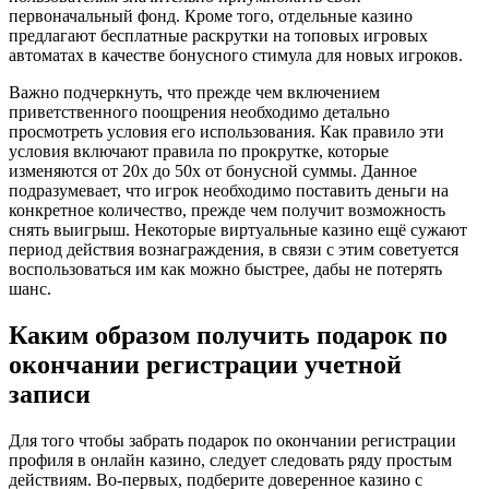
первоначальный фонд. Кроме того, отдельные казино
предлагают бесплатные раскрутки на топовых игровых
автоматах в качестве бонусного стимула для новых игроков.
Важно подчеркнуть, что прежде чем включением
приветственного поощрения необходимо детально
просмотреть условия его использования. Как правило эти
условия включают правила по прокрутке, которые
изменяются от 20x до 50x от бонусной суммы. Данное
подразумевает, что игрок необходимо поставить деньги на
конкретное количество, прежде чем получит возможность
снять выигрыш. Некоторые виртуальные казино ещё сужают
период действия вознаграждения, в связи с этим советуется
воспользоваться им как можно быстрее, дабы не потерять
шанс.
Каким образом получить подарок по
окончании регистрации учетной
записи
Для того чтобы забрать подарок по окончании регистрации
профиля в онлайн казино, следует следовать ряду простым
действиям. Во-первых, подберите доверенное казино с