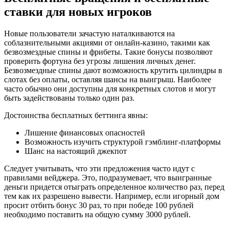
ставки для новых игроков
Новые пользователи зачастую наталкиваются на
соблазнительными акциями от онлайн-казино, такими как
безвозмездные спины и фрибеты. Такие бонусы позволяют
проверить фортуна без угрозы лишения личных денег.
Безвозмездные спины дают возможность крутить цилиндры в
слотах без оплаты, оставляя шансы на выигрыш. Наиболее
часто обычно они доступны для конкретных слотов и могут
быть задействованы только один раз.
Достоинства бесплатных беттинга явны:
Лишение финансовых опасностей
Возможность изучить структурой гэмблинг-платформы
Шанс на настоящий джекпот
Следует учитывать, что эти предложения часто идут с
правилами вейджера. Это, подразумевает, что выигранные
деньги придется отыграть определенное количество раз, перед
тем как их разрешено вывести. Например, если игорный дом
просит отбить бонус 30 раз, то при победе 100 рублей
необходимо поставить на общую сумму 3000 рублей.