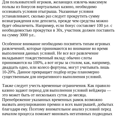
Для пользователей игроков, желающих извлечь максимум
пользы из бонусов виртуальных казино, необходимо
осознавать условия отыгрыша. Указанные условия
устанавливают, сколько раз следует прокрутить сумму
вознаграждения или депозита, прежде чем средства можно
будет обналичить. Например, если бонус составляет 100 у.е. с
необходимостью прокрутки в 30x, участник должен поставить
на сумму 3000 у.е..
Особенное внимание необходимо посвятить типам игровых
развлечений, которые принимаются во внимание во время
выполнения данных условий. Не все все развлечение
вкладывают тождественный вклад: обычно слоты
принимаются на 100%, а вот игры за столом, как, например,
двадцать одно, или колесо фортуны, могут учитывать лишь
10-20%. Данное превращает подбор игры планомерно
существенным для оперативного выполнения условий.
Также следует учесть временные ограничения. Как правило
казино задают период для выполнения условий вейджера —
это может быть от нескольких суток до месяца.
Пренебрежение указанных временных рамок возможно
вызвать аннулированию премии и всех выигрышей, добытых
благодаря ему. Поэтому внимательное анализ условий перед
началом процесса поможет миновать негативных подводных