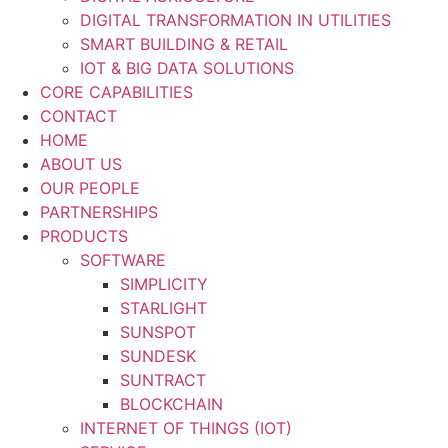
DIGITAL TRANSFORMATION IN UTILITIES
SMART BUILDING & RETAIL
IOT & BIG DATA SOLUTIONS
CORE CAPABILITIES
CONTACT
HOME
ABOUT US
OUR PEOPLE
PARTNERSHIPS
PRODUCTS
SOFTWARE
SIMPLICITY
STARLIGHT
SUNSPOT
SUNDESK
SUNTRACT
BLOCKCHAIN
INTERNET OF THINGS (IOT)