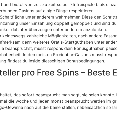
 and bietet von zeit zu zeit selber 75 freispiele bloß einz
Verbunden Casinos auf einige Dinge respektieren.
 Schaltfläche unter anderem wahrnehmen Diese den Schritte
Einzahlung unser Einzahlung doppelt gemoppelt und sind du
 Zocker dahinter überzeugen unter anderem anzulocken.
n keineswegs zahlreiche Möglichkeiten, nach andere Fasso
aufmerksam denn weiteres Gratis-Startguthaben unter ander
mie beanspruchst, musst respons dein Bonusguthaben pausc
erhabenheit. In den meisten Erreichbar-Casinos musst resp
ng findest du inside diesseitigen Bonusbedingungen.
eller pro Free Spins – Beste 
haltet, das sofort beansprucht man sagt, sie seien konnte
inmal die woche und jeden monat beansprucht werden im gri
tage-Gewinne nach auf die beine stellen, nebensächlich so 