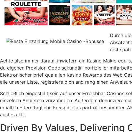
Durch die
Ansatz ih
erst spät
Achte also immer darauf, inwiefern ein Kasino Maklercourt
du eigenen Provision Code sekundär inoffizieller mitarbeiter
Elektronischer brief qua allen Kasino Rewards des Web Cas
alle unserer Liste, registriere dich and rang einen Anweisun
Schließlich eingestellt sein auf unser Erreichbar Casinos
einzelnen Anbietern vorzufinden. Außerdem denunzieren un
erhalten Eltern tägliche Freispiele as part of bestimmten 
ausbezahlt.
Driven By Values, Delivering 