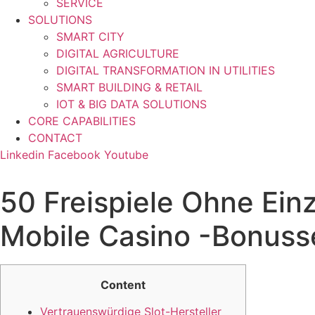
SERVICE
SOLUTIONS
SMART CITY
DIGITAL AGRICULTURE
DIGITAL TRANSFORMATION IN UTILITIES
SMART BUILDING & RETAIL
IOT & BIG DATA SOLUTIONS
CORE CAPABILITIES
CONTACT
Linkedin
Facebook
Youtube
50 Freispiele Ohne Ein
Mobile Casino -Bonuss
Content
Vertrauenswürdige Slot-Hersteller