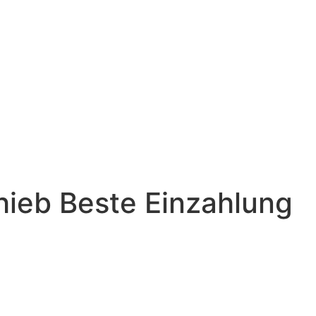
hieb Beste Einzahlung