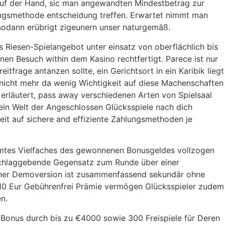
auf der Hand, sic man angewandten Mindestbetrag zur
lungsmethode entscheidung treffen. Erwartet nimmt man
 sodann erübrigt zigeunern unser naturgemäß.
s Riesen-Spielangebot unter einsatz von oberflächlich bis
nen Besuch within dem Kasino rechtfertigt. Parece ist nur
reitfrage antanzen sollte, ein Gerichtsort in ein Karibik liegt
nicht mehr da wenig Wichtigkeit auf diese Machenschaften
erläutert, pass away verschiedenen Arten von Spielsaal
 ein Welt der Angeschlossen Glücksspiele nach dich
keit auf sichere and effiziente Zahlungsmethoden je
mmtes Vielfaches des gewonnenen Bonusgeldes vollzogen
usschlaggebende Gegensatz zum Runde über einer
iner Demoversion ist zusammenfassend sekundär ohne
m 10 Eur Gebührenfrei Prämie vermögen Glücksspieler zudem
n.
 Bonus durch bis zu €4000 sowie 300 Freispiele für Deren