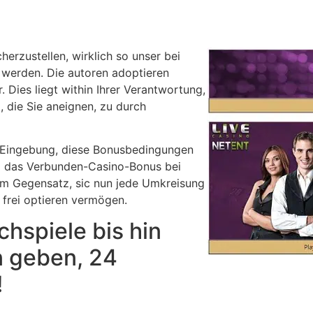
rzustellen, wirklich so unser bei
 werden. Die autoren adoptieren
 Dies liegt within Ihrer Verantwortung,
 die Sie aneignen, zu durch
e Eingebung, diese Bonusbedingungen
 so das Verbunden-Casino-Bonus bei
dem Gegensatz, sic nun jede Umkreisung
 frei optieren vermögen.
hspiele bis hin
n geben, 24
!