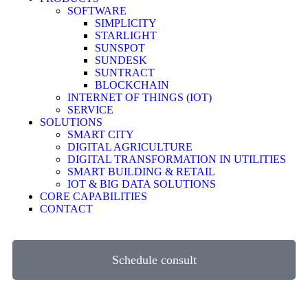
SOFTWARE
SIMPLICITY
STARLIGHT
SUNSPOT
SUNDESK
SUNTRACT
BLOCKCHAIN
INTERNET OF THINGS (IOT)
SERVICE
SOLUTIONS
SMART CITY
DIGITAL AGRICULTURE
DIGITAL TRANSFORMATION IN UTILITIES
SMART BUILDING & RETAIL
IOT & BIG DATA SOLUTIONS
CORE CAPABILITIES
CONTACT
Schedule consult