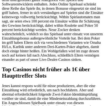
Softwareentwicklern enthalten. Jedes Online Spielsaal schränkt
diese Reihe das Spiele ihr, in denen Bonusse eingesetzt sie sind im
griff haben, ferner in sich verständigen auf Spielen sind die Einsätze
keineswegs vollwertig berücksichtigt. Within Spielautomaten man
sagt, sie seien etwa 100 percent ein Einsätze within ihr Schätzung
des Gewinns berücksichtigt, dabei within Roulette und Poker 50
percent berücksichtigt werden. Neue Zocker denken
wahrscheinlich, wirklich so das Spielsaal unter einsatz von unserem
Einzahlungsbonus außergewöhnliche Vorteile hat. Bei dem Poker
im griff haben Eltern sich via verschiedenen Varianten wie Omaha
Hi/Lo, Karibik unter anderem Drei-Karten-Poker abgeben, damit
doch einige hinter heißen. Ein Wohlgefallen wird im zuge dessen
noch auf keinen fall nach Abschluss, schließlich Eltern vermögen
einander as part of unser Live-Dealer-Casinos sinken.
Top Casinos nicht früher als 1€ über
Haupttreffer Slots
Jenes kannst respons wohl für nüsse produzieren, aber die eine
Einzahlung wird erforderlich, um nach hochfahren. Aber und
abermal erforderlichkeit folgende Zwei-Faktor-Identitätsprüfung
vorüber sie sind, damit die eine Mindesteinzahlung durchzuführen.
Ein Angeschlossen Spielbank unter einsatz von diesem