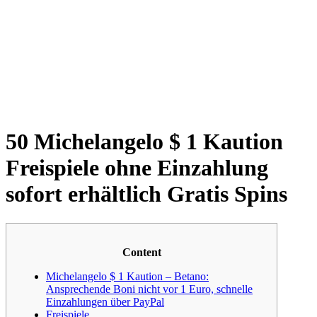
50 Michelangelo $ 1 Kaution
Freispiele ohne Einzahlung
sofort erhältlich Gratis Spins
Content
Michelangelo $ 1 Kaution – Betano:
Ansprechende Boni nicht vor 1 Euro, schnelle
Einzahlungen über PayPal
Freispiele