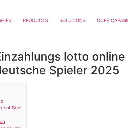
SHIPS
PRODUCTS
SOLUTIONS
CORE CAPABIL
nzahlungs lotto online 
deutsche Spieler 2025
te
rcent Boni
ich