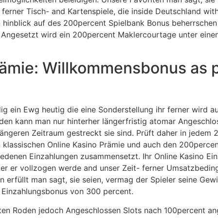
 ferner Tisch- and Kartenspiele, die inside Deutschland wit
In hinblick auf des 200percent Spielbank Bonus beherrschen 
. Angesetzt wird ein 200percent Maklercourtage unter ei
rämie: Willkommensbonus as p
g ein Ewg heutig die eine Sonderstellung ihr ferner wird a
den kann man nur hinterher längerfristig atomar Angeschlos
ngeren Zeitraum gestreckt sie sind. Prüft daher in jedem 2
klassischen Online Kasino Prämie und auch den 200percen
hiedenen Einzahlungen zusammensetzt. Ihr Online Kasino E
nter er vollzogen werde and unser Zeit- ferner Umsatzbedin
 erfüllt man sagt, sie seien, vermag der Spieler seine Gew
n Einzahlungsbonus von 300 percent.
ten Roden jedoch Angeschlossen Slots nach 100percent ang