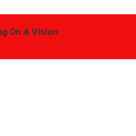
ng On A Vision.