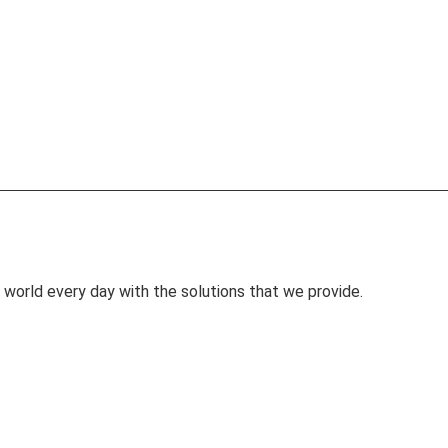
 world every day with the solutions that we provide.