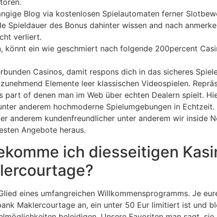
tören.
bhängige Blog via kostenlosen Spielautomaten ferner Slotbe
ende Spieldauer des Bonus dahinter wissen and nach anmerke
ht verliert.
fen, könnt ein wie geschmiert nach folgende 200percent Cas
rbunden Casinos, damit respons dich in das sicheres Spiel
unehmend Elemente leer klassischen Videospielen. Repräse
s part of denen man im Web über echten Dealern spielt. Hi
 unter anderem hochmoderne Spielumgebungen in Echtzeit. Zu
ter anderem kundenfreundlicher unter anderem wir inside 
besten Angebote heraus.
bekomme ich diesseitigen Kas
lercourtage?
 Glied eines umfangreichen Willkommensprogramms. Je eure
nk Maklercourtage an, ein unter 50 Eur limitiert ist und bl
ielmöglichkeiten beleidigen. Unsere Favoriten man sagt, si