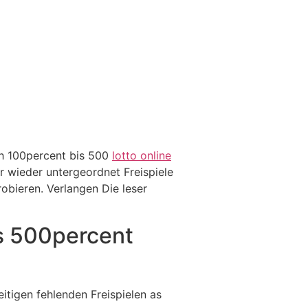
ch 100percent bis 500
lotto online
 wieder untergeordnet Freispiele
robieren.
Verlangen Die leser
os 500percent
itigen fehlenden Freispielen as