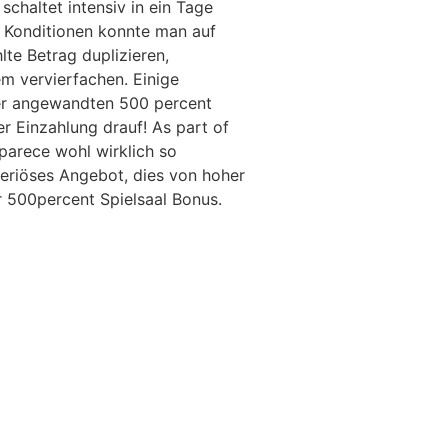
schaltet intensiv in ein Tage
u Konditionen konnte man auf
lte Betrag duplizieren,
m vervierfachen. Einige
er angewandten 500 percent
r Einzahlung drauf! As part of
parece wohl wirklich so
seriöses Angebot, dies von hoher
er 500percent Spielsaal Bonus.