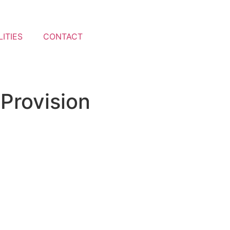
ITIES
CONTACT
Provision