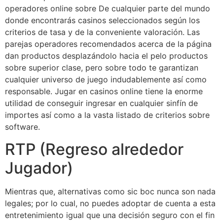
operadores online sobre De cualquier parte del mundo
donde encontrarás casinos seleccionados según los
criterios de tasa y de la conveniente valoración. Las
parejas operadores recomendados acerca de la página
dan productos desplazándolo hacia el pelo productos
sobre superior clase, pero sobre todo te garantizan
cualquier universo de juego indudablemente así­ como
responsable. Jugar en casinos online tiene la enorme
utilidad de conseguir ingresar en cualquier sinfín de
importes así­ como a la vasta listado de criterios sobre
software.
RTP (Regreso alrededor
Jugador)
Mientras que, alternativas como sic boc nunca son nada
legales; por lo cual, no puedes adoptar de cuenta a esta
entretenimiento igual que una decisión seguro con el fin