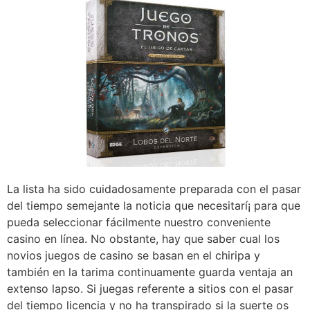
La lista ha sido cuidadosamente preparada con el pasar
del tiempo semejante la noticia que necesitarí¡ para que
pueda seleccionar fácilmente nuestro conveniente
casino en línea. No obstante, hay que saber cual los
novios juegos de casino se basan en el chiripa y
también en la tarima continuamente guarda ventaja an
extenso lapso. Si juegas referente a sitios con el pasar
del tiempo licencia y no ha transpirado si la suerte os