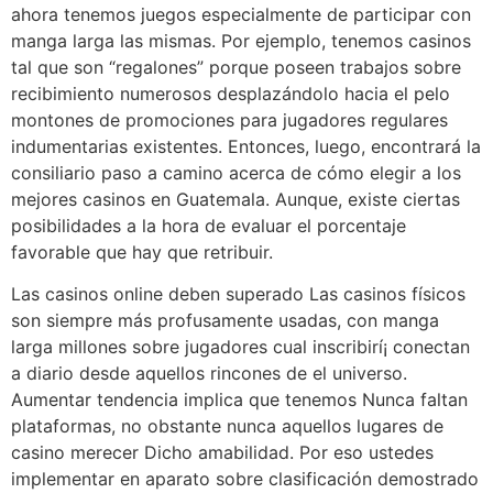
ahora tenemos juegos especialmente de participar con
manga larga las mismas. Por ejemplo, tenemos casinos
tal que son “regalones” porque poseen trabajos sobre
recibimiento numerosos desplazándolo hacia el pelo
montones de promociones para jugadores regulares
indumentarias existentes. Entonces, luego, encontrará la
consiliario paso a camino acerca de cómo elegir a los
mejores casinos en Guatemala. Aunque, existe ciertas
posibilidades a la hora de evaluar el porcentaje
favorable que hay que retribuir.
Las casinos online deben superado Las casinos físicos
son siempre más profusamente usadas, con manga
larga millones sobre jugadores cual inscribirí¡ conectan
a diario desde aquellos rincones de el universo.
Aumentar tendencia implica que tenemos Nunca faltan
plataformas, no obstante nunca aquellos lugares de
casino merecer Dicho amabilidad. Por eso ustedes
implementar en aparato sobre clasificación demostrado