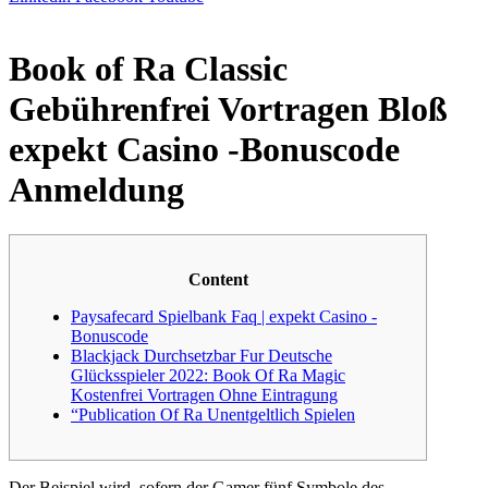
Book of Ra Classic
Gebührenfrei Vortragen Bloß
expekt Casino -Bonuscode
Anmeldung
Content
Paysafecard Spielbank Faq | expekt Casino -
Bonuscode
Blackjack Durchsetzbar Fur Deutsche
Glücksspieler 2022: Book Of Ra Magic
Kostenfrei Vortragen Ohne Eintragung
“Publication Of Ra Unentgeltlich Spielen
Der Beispiel wird, sofern der Gamer fünf Symbole des