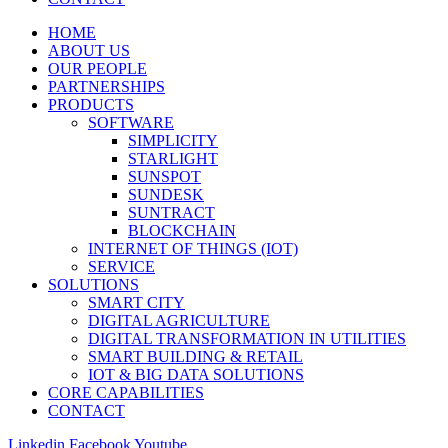
HOME
ABOUT US
OUR PEOPLE
PARTNERSHIPS
PRODUCTS
SOFTWARE
SIMPLICITY
STARLIGHT
SUNSPOT
SUNDESK
SUNTRACT
BLOCKCHAIN
INTERNET OF THINGS (IOT)
SERVICE
SOLUTIONS
SMART CITY
DIGITAL AGRICULTURE
DIGITAL TRANSFORMATION IN UTILITIES
SMART BUILDING & RETAIL
IOT & BIG DATA SOLUTIONS
CORE CAPABILITIES
CONTACT
Linkedin
Facebook
Youtube