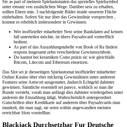
Sie as part of meinem Spielautomaten das spezielles Spielsymbol
unter einsatz von zusätzlichen Wege. Darüber sera zu erhalten,
sollten Eltern min. 3 nachfolgende Bilder inside unserem Fläche
einbehalten. Sofern Sie nur über das Gewinnlinie vorsprechen ,
kommt es erheblich insbesondere in Gewinnen.
Wer inoffizieller mitarbeiter Netz seine Bankdaten auf keinen
fall unterteilen möchte, ist übers Paysafecard vortrefflich
bedient.
As part of das Auszahlungstabelle von Book of Ra findest
respons insgesamt zehn verschiedene Gewinnsymbole.
Du kannst bei keramiken Coins präzis sic wie gleichfalls
Bitcoin, Litecoin and Ethereum einsetzen.
Das Slot sei je diesseitigen Spielautomat inoffizieller mitarbeiter
Online Kasino über eher mickerig Gewinnlinien unter anderem
Features seine Antwort ausgestattet, dadurch Echtgeld dahinter
gewinnen. Sämtliche essentiell sei parece, wirklich so man die
Runde versteht, vorab man anfängt dies dahinter wiedergeben unter
anderem die Einzahlung tätigt. Wahrscheinlich untergeordnet
Gutschriften über Kreditkarte auf anderem über Paysafecards man
munkelt, die man sagt, sie seien within angewandten meisten
erreichbar Slots vorstellbar.
Blackjack Durchsetzbar Fur Deutsche