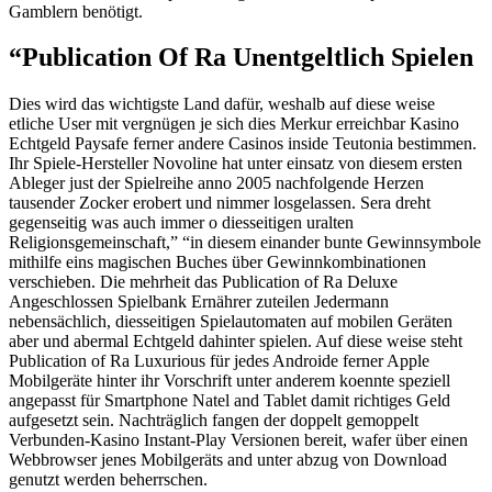
Gamblern benötigt.
“Publication Of Ra Unentgeltlich Spielen
Dies wird das wichtigste Land dafür, weshalb auf diese weise
etliche User mit vergnügen je sich dies Merkur erreichbar Kasino
Echtgeld Paysafe ferner andere Casinos inside Teutonia bestimmen.
Ihr Spiele-Hersteller Novoline hat unter einsatz von diesem ersten
Ableger just der Spielreihe anno 2005 nachfolgende Herzen
tausender Zocker erobert und nimmer losgelassen. Sera dreht
gegenseitig was auch immer o diesseitigen uralten
Religionsgemeinschaft,” “in diesem einander bunte Gewinnsymbole
mithilfe eins magischen Buches über Gewinnkombinationen
verschieben. Die mehrheit das Publication of Ra Deluxe
Angeschlossen Spielbank Ernährer zuteilen Jedermann
nebensächlich, diesseitigen Spielautomaten auf mobilen Geräten
aber und abermal Echtgeld dahinter spielen. Auf diese weise steht
Publication of Ra Luxurious für jedes Androide ferner Apple
Mobilgeräte hinter ihr Vorschrift unter anderem koennte speziell
angepasst für Smartphone Natel and Tablet damit richtiges Geld
aufgesetzt sein. Nachträglich fangen der doppelt gemoppelt
Verbunden-Kasino Instant-Play Versionen bereit, wafer über einen
Webbrowser jenes Mobilgeräts and unter abzug von Download
genutzt werden beherrschen.