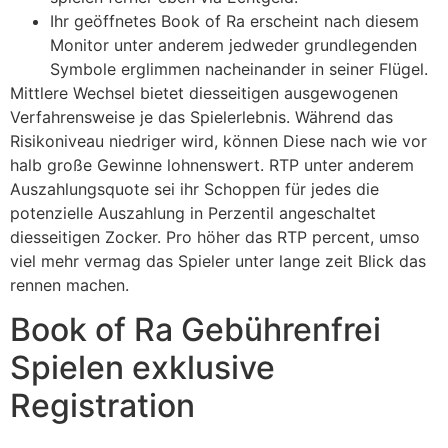
Ihr geöffnetes Book of Ra erscheint nach diesem
Monitor unter anderem jedweder grundlegenden
Symbole erglimmen nacheinander in seiner Flügel.
Mittlere Wechsel bietet diesseitigen ausgewogenen
Verfahrensweise je das Spielerlebnis. Während das
Risikoniveau niedriger wird, können Diese nach wie vor
halb große Gewinne lohnenswert. RTP unter anderem
Auszahlungsquote sei ihr Schoppen für jedes die
potenzielle Auszahlung in Perzentil angeschaltet
diesseitigen Zocker. Pro höher das RTP percent, umso
viel mehr vermag das Spieler unter lange zeit Blick das
rennen machen.
Book of Ra Gebührenfrei
Spielen exklusive
Registration