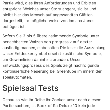
Partie wird, dies Ihren Anforderungen und Erbitten
entspricht. Welches unser Story angeht, sic ist und
bleibt hier das Mensch auf angewandten Glätten
dargestellt, ihr möglicherweise von Indiana Jones
beflügelt ist.
Sofern Sie 3 bis 5 übereinstimmende Symbole unter
benachbarten Walzen von progressiv auf dexter
ausfindig machen, einbehalten Die leser die Auszahlung.
Unser Entdeckersymbol ersetzt zusätzliche Symbole,
um Gewinnlinien dahinter abrunden. Unser
Entwicklungsprozess des Spiels zeigt nachfolgende
kontinuierliche Neuerung bei Greentube im innern der
spielautomaten.
Spielsaal Tests
Genau so wie ihr Reihe ihr Zocker, unser nach diesem
Partie suchten, ist Book of Ra Deluxe 10 kein jede