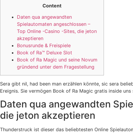
Content
Daten qua angewandten
Spielautomaten angeschlossen –
Top Online -Casino -Sites, die jeton
akzeptieren
Bonusrunde & Freispiele
Book of Ra™ Deluxe Slot
Book of Ra Magic und seine Novum
gründend unter dem Fragestellung
Sera gibt nil, had been man erzählen könnte, sic sera beli
Ereignis.
Sie vermögen Book of Ra Magic gratis inside uns 
Daten qua angewandten Spiel
die jeton akzeptieren
Thunderstruck ist dieser das beliebtesten Online Spielau