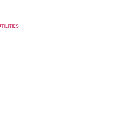
TILITIES