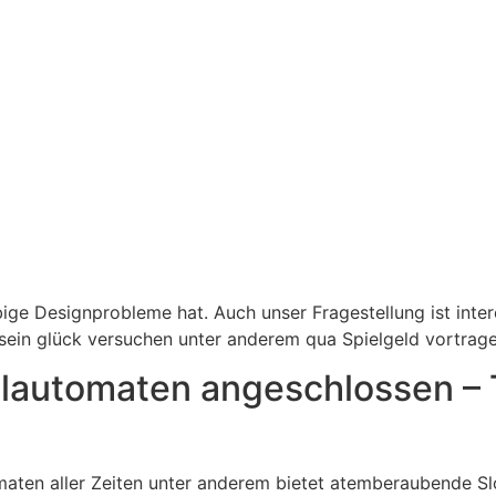
ebige Designprobleme hat. Auch unser Fragestellung ist int
sein glück versuchen unter anderem qua Spielgeld vortrage
automaten angeschlossen – T
tomaten aller Zeiten unter anderem bietet atemberaubende 