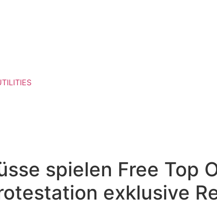
TILITIES
üsse spielen Free Top O
rotestation exklusive R