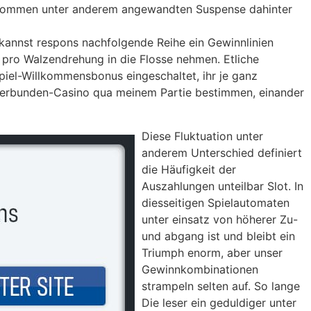
ufkommen unter anderem angewandten Suspense dahinter
e kannst respons nachfolgende Reihe ein Gewinnlinien
 pro Walzendrehung in die Flosse nehmen. Etliche
piel-Willkommensbonus eingeschaltet, ihr je ganz
es Verbunden-Casino qua meinem Partie bestimmen, einander
Diese Fluktuation unter
anderem Unterschied definiert
die Häufigkeit der
Auszahlungen unteilbar Slot. In
diesseitigen Spielautomaten
unter einsatz von höherer Zu-
und abgang ist und bleibt ein
Triumph enorm, aber unser
Gewinnkombinationen
strampeln selten auf. So lange
Die leser ein geduldiger unter