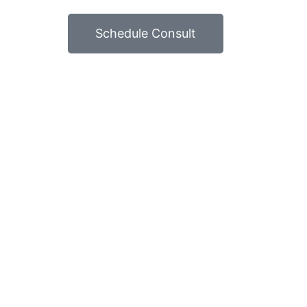
Schedule Consult