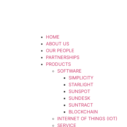
HOME
ABOUT US
OUR PEOPLE
PARTNERSHIPS
PRODUCTS
SOFTWARE
SIMPLICITY
STARLIGHT
SUNSPOT
SUNDESK
SUNTRACT
BLOCKCHAIN
INTERNET OF THINGS (IOT)
SERVICE