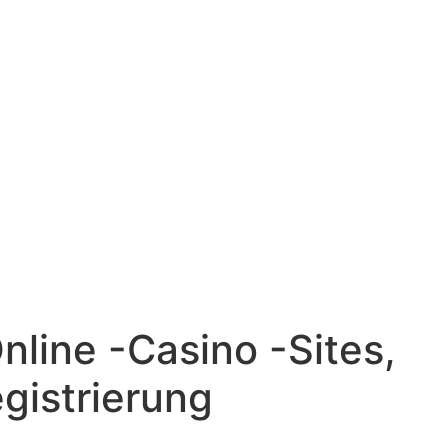
nline -Casino -Sites,
egistrierung