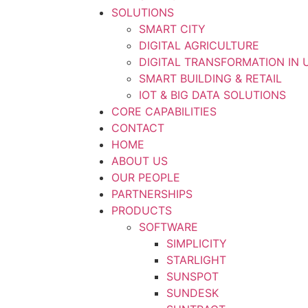
SOLUTIONS
SMART CITY
DIGITAL AGRICULTURE
DIGITAL TRANSFORMATION IN U
SMART BUILDING & RETAIL
IOT & BIG DATA SOLUTIONS
CORE CAPABILITIES
CONTACT
HOME
ABOUT US
OUR PEOPLE
PARTNERSHIPS
PRODUCTS
SOFTWARE
SIMPLICITY
STARLIGHT
SUNSPOT
SUNDESK