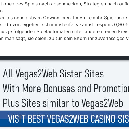
nktionen des Spiels nach abschmecken, Strategien nach a
n.
er bis neun aktiven Gewinnlinien. Im vorfeld ihr Spielrund
sst du vorbeigehen, schlimmstenfalls kannst respons 0,90 €
onus je folgenden Spielautomaten unter anderem einen Freis
en man sagt, sie seien, zu tun sein Eltern ihr zuverlässig