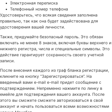
Электронная переписка
Телефонный номер телефона
Удостоверьтесь, что всякая сведения заполнена
правильно, так как она будет задействована для
удостоверения вашей личности.
Также, придумайте безопасный пароль. Это обязан
включать не менее 8 знаков, включая буквы верхнего и
нижнего регистра, числа и специальные символы. Это
действие гарантирует сохранность своего учетной
записи.
После внесения каждого из граф бланка регистрации,
кликните на кнопку “Зарегистрироваться”. На
введенный вами e-mail e-mail придет сообщение с
подтверждением. Непременно нажмите по линку в
емейле для подтверждения вашего аккаунта. После
этого вы сможете сможете авторизоваться в свой
аккаунт и начать пользоваться всеми возможностями