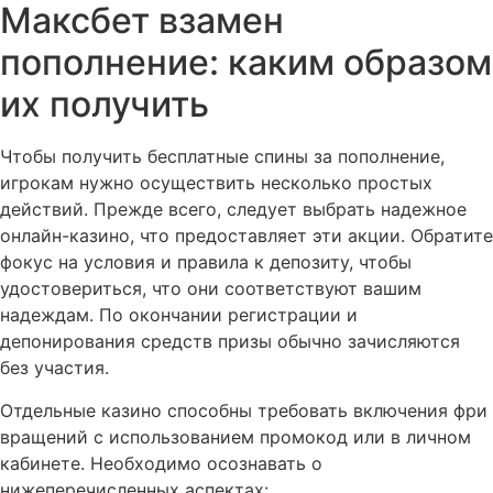
Максбет взамен
пополнение: каким образом
их получить
Чтобы получить бесплатные спины за пополнение,
игрокам нужно осуществить несколько простых
действий. Прежде всего, следует выбрать надежное
онлайн-казино, что предоставляет эти акции. Обратите
фокус на условия и правила к депозиту, чтобы
удостовериться, что они соответствуют вашим
надеждам. По окончании регистрации и
депонирования средств призы обычно зачисляются
без участия.
Отдельные казино способны требовать включения фри
вращений с использованием промокод или в личном
кабинете. Необходимо осознавать о
нижеперечисленных аспектах: