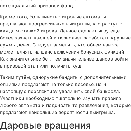
потенциальный призовой фонд.
Кроме того, большинство игровые автоматы
предлагают прогрессивные выигрыши, что растут с
каждым ставкой игрока. Данное сделает игру еще
более захватывающей и позволяет заработать крупные
суммы денег. Следует заметить, что объем взноса
может влиять на шанс включения бонусных функций.
Как значительнее бет, тем значительнее шансов войти
в призовой этап или получить куш.
Таким путём, однорукие бандиты с дополнительными
опциями предлагают не только веселье, но и
настоящую перспективу увеличить свой банкролл.
Участники необходимо тщательно изучать правила
любого автомата и подбирать те развлечения, которые
предлагают наибольшие вероятности выигрыша.
Даровые вращения