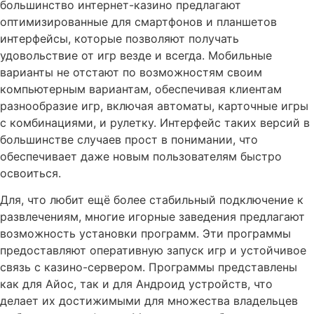
большинство интернет-казино предлагают
оптимизированные для смартфонов и планшетов
интерфейсы, которые позволяют получать
удовольствие от игр везде и всегда. Мобильные
варианты не отстают по возможностям своим
компьютерным вариантам, обеспечивая клиентам
разнообразие игр, включая автоматы, карточные игры
с комбинациями, и рулетку. Интерфейс таких версий в
большинстве случаев прост в понимании, что
обеспечивает даже новым пользователям быстро
освоиться.
Для, что любит ещё более стабильный подключение к
развлечениям, многие игорные заведения предлагают
возможность установки программ. Эти программы
предоставляют оперативную запуск игр и устойчивое
связь с казино-сервером. Программы представлены
как для Айос, так и для Андроид устройств, что
делает их достижимыми для множества владельцев