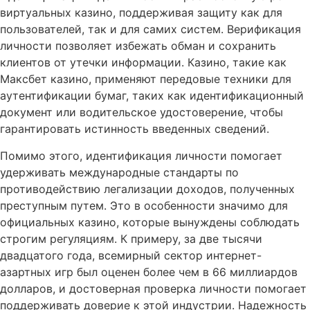
виртуальных казино, поддерживая защиту как для
пользователей, так и для самих систем. Верификация
личности позволяет избежать обман и сохранить
клиентов от утечки информации. Казино, такие как
Максбет казино, применяют передовые техники для
аутентификации бумаг, таких как идентификационный
документ или водительское удостоверение, чтобы
гарантировать истинность введенных сведений.
Помимо этого, идентификация личности помогает
удерживать международные стандарты по
противодействию легализации доходов, полученных
преступным путем. Это в особенности значимо для
официальных казино, которые вынуждены соблюдать
строгим регуляциям. К примеру, за две тысячи
двадцатого года, всемирный сектор интернет-
азартных игр был оценен более чем в 66 миллиардов
долларов, и достоверная проверка личности помогает
поддерживать доверие к этой индустрии. Надежность