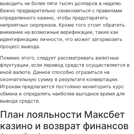
выводить не более пяти тысяч долларов в неделю.
Важно предварительно ознакомиться с правилами
определенного казино, чтобы предотвратить
неприятных сюрпризов. Кроме того стоит обратить
внимание на возможные верификации, такие как
идентификацию личности, что может затормозить
процесс вывода.
Помимо этого, следует рассматривать валютные
флуктуации, если перевод средств осуществляется в
иной валюте. Данное способно отразиться на
окончательную сумму в результате конвертации.
Игрокам предлагается постоянно мониторить курс
обмена и определять наиболее выгодное время для
вывода средств.
План лояльности Максбет
казино и возврат финансов