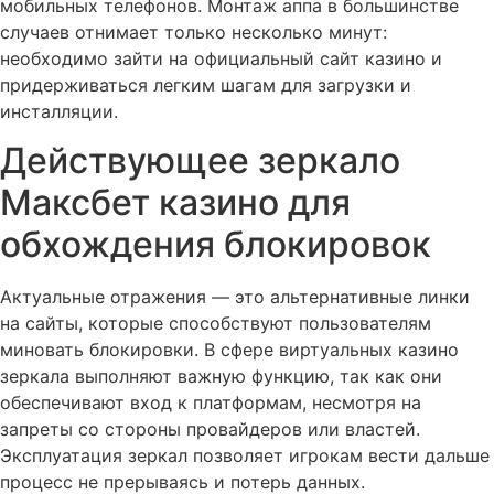
мобильных телефонов. Монтаж аппа в большинстве
случаев отнимает только несколько минут:
необходимо зайти на официальный сайт казино и
придерживаться легким шагам для загрузки и
инсталляции.
Действующее зеркало
Максбет казино для
обхождения блокировок
Актуальные отражения — это альтернативные линки
на сайты, которые способствуют пользователям
миновать блокировки. В сфере виртуальных казино
зеркала выполняют важную функцию, так как они
обеспечивают вход к платформам, несмотря на
запреты со стороны провайдеров или властей.
Эксплуатация зеркал позволяет игрокам вести дальше
процесс не прерываясь и потерь данных.