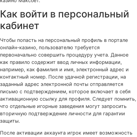
казино Максбет.
Как войти в персональный
кабинет
Чтобы попасть на персональный профиль в портале
онлайн-казино, пользователю требуется
первоначально совершить процедуру учета. Данное
как правило содержит ввод личных информации,
например, как фамилия и имя, электронный адрес и
контактный номер. После удачной регистрации, на
заданный адрес электронной почты отправляется
письмо с подтверждением, которое включает в себя
активационную ссылку для профиля. Следует помнить,
что отдельные игорные заведения могут запросить
вторичную подтверждение личности для гарантии
защиты.
После активации аккаунта игрок имеет возможность