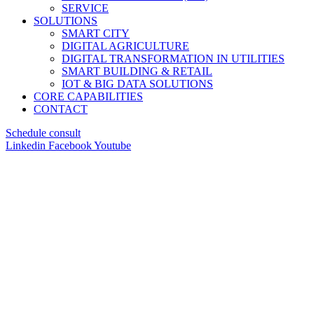
SERVICE
SOLUTIONS
SMART CITY
DIGITAL AGRICULTURE
DIGITAL TRANSFORMATION IN UTILITIES
SMART BUILDING & RETAIL
IOT & BIG DATA SOLUTIONS
CORE CAPABILITIES
CONTACT
Schedule consult
Linkedin
Facebook
Youtube