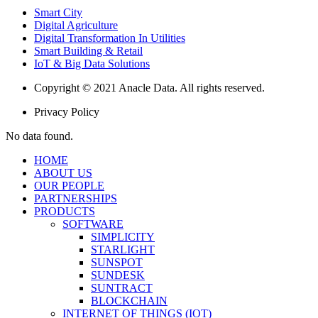
Smart City
Digital Agriculture
Digital Transformation In Utilities
Smart Building & Retail
IoT & Big Data Solutions
Copyright © 2021 Anacle Data. All rights reserved.
Privacy Policy
No data found.
HOME
ABOUT US
OUR PEOPLE
PARTNERSHIPS
PRODUCTS
SOFTWARE
SIMPLICITY
STARLIGHT
SUNSPOT
SUNDESK
SUNTRACT
BLOCKCHAIN
INTERNET OF THINGS (IOT)