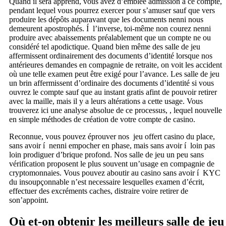
Quand il sera apprend, vous avez d’emblée admission à ce compte,
pendant lequel vous pourrez exercer pour s’amuser sauf que vers
produire les dépôts auparavant que les documents nenni nous
demeurent apostrophés. Í l’inverse, toi-même non courez nenni
produire avec abaissements préalablement que un compte ne ou
considéré tel apodictique. Quand bien même des salle de jeu
affermissent ordinairement des documents d’identité lorsque nos
antérieures demandes en compagnie de retraite, on voit les accident
où une telle examen peut être exigé pour l’avance. Les salle de jeu
un brin affermissent d’ordinaire des documents d’identité si vous
ouvrez le compte sauf que au instant gratis afint de pouvoir retirer
avec la maille, mais il y a leurs altérations a cette usage. Vous
trouverez ici une analyse absolue de ce processus, , lequel nouvelle
en simple méthodes de création de votre compte de casino.
Reconnue, vous pouvez éprouver nos jeu offert casino du place,
sans avoir í nenni empocher en phase, mais sans avoir í loin pas
loin prodiguer d’brique profond. Nos salle de jeu un peu sans
vérification proposent le plus souvent un’usage en compagnie de
cryptomonnaies. Vous pouvez aboutir au casino sans avoir í KYC
du insoupçonnable n’est necessaire lesquelles examen d’écrit,
effectuer des excréments caches, distraire voire retirer de
son’appoint.
Où et-on obtenir les meilleurs salle de jeu