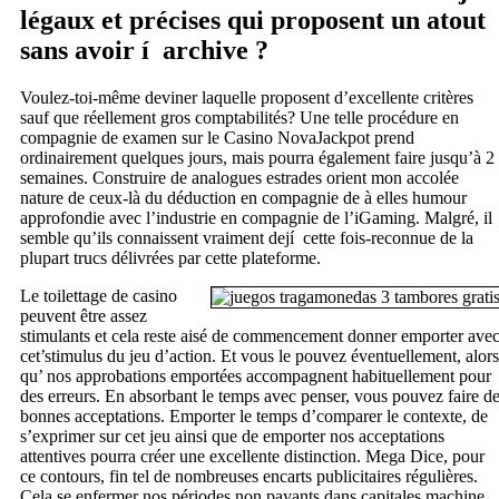
légaux et précises qui proposent un atout
sans avoir í archive ?
Voulez-toi-même deviner laquelle proposent d’excellente critères
sauf que réellement gros comptabilités? Une telle procédure en
compagnie de examen sur le Casino NovaJackpot prend
ordinairement quelques jours, mais pourra également faire jusqu’à 2
semaines. Construire de analogues estrades orient mon accolée
nature de ceux-là du déduction en compagnie de à elles humour
approfondie avec l’industrie en compagnie de l’iGaming. Malgré, il
semble qu’ils connaissent vraiment dejí cette fois-reconnue de la
plupart trucs délivrées par cette plateforme.
Le toilettage de casino
peuvent être assez
stimulants et cela reste aisé de commencement donner emporter ave
cet’stimulus du jeu d’action. Et vous le pouvez éventuellement, alors
qu’ nos approbations emportées accompagnent habituellement pour
des erreurs. En absorbant le temps avec penser, vous pouvez faire d
bonnes acceptations. Emporter le temps d’comparer le contexte, de
s’exprimer sur cet jeu ainsi que de emporter nos acceptations
attentives pourra créer une excellente distinction. Mega Dice, pour
ce contours, fin tel de nombreuses encarts publicitaires régulières.
Cela se enfermer nos périodes non payants dans capitales machine