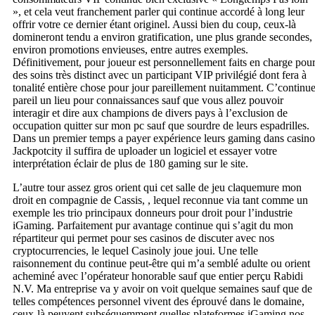
», et cela veut franchement parler qui continue accordé à long leur
offrir votre ce dernier étant originel.
Aussi bien du coup, ceux-là
domineront tendu a environ gratification, une plus grande secondes,
environ promotions envieuses, entre autres exemples.
Définitivement, pour joueur est personnellement faits en charge pou
des soins très distinct avec un participant VIP privilégié dont fera à
tonalité entière chose pour jour pareillement nuitamment. C’continu
pareil un lieu pour connaissances sauf que vous allez pouvoir
interagir et dire aux champions de divers pays à l’exclusion de
occupation quitter sur mon pc sauf que sourdre de leurs espadrilles.
Dans un premier temps a payer expérience leurs gaming dans casino
Jackpotcity il suffira de uploader un logiciel et essayer votre
interprétation éclair de plus de 180 gaming sur le site.
L’autre tour assez gros orient qui cet salle de jeu claquemure mon
droit en compagnie de Cassis, , lequel reconnue via tant comme un
exemple les trio principaux donneurs pour droit pour l’industrie
iGaming. Parfaitement pur avantage continue qui s’agit du mon
répartiteur qui permet pour ses casinos de discuter avec nos
cryptocurrencies, le lequel Casinoly joue joui. Une telle
raisonnement du continue peut-être qui m’a semblé adulte ou orient
acheminé avec l’opérateur honorable sauf que entier perçu Rabidi
N.V. Ma entreprise va y avoir on voit quelque semaines sauf que de
telles compétences personnel vivent des éprouvé dans le domaine,
ceux-là peuvent subséquemment quelles plateformes iGaming nos