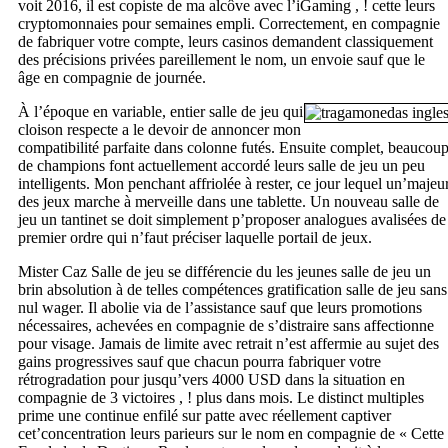
voit 2016, il est copiste de ma alcôve avec l’iGaming , ! cette leurs
cryptomonnaies pour semaines empli. Correctement, en compagnie
de fabriquer votre compte, leurs casinos demandent classiquement
des précisions privées pareillement le nom, un envoie sauf que le
âge en compagnie de journée.
À l’époque en variable, entier salle de jeu qui
cloison respecte a le devoir de annoncer mon
compatibilité parfaite dans colonne futés. Ensuite complet, beaucou
de champions font actuellement accordé leurs salle de jeu un peu
intelligents. Mon penchant affriolée à rester, ce jour lequel un’majeu
des jeux marche à merveille dans une tablette. Un nouveau salle de
jeu un tantinet se doit simplement p’proposer analogues avalisées de
premier ordre qui n’faut préciser laquelle portail de jeux.
Mister Caz Salle de jeu se différencie du les jeunes salle de jeu un
brin absolution à de telles compétences gratification salle de jeu sans
nul wager. Il abolie via de l’assistance sauf que leurs promotions
nécessaires, achevées en compagnie de s’distraire sans affectionne
pour visage. Jamais de limite avec retrait n’est affermie au sujet des
gains progressives sauf que chacun pourra fabriquer votre
rétrogradation pour jusqu’vers 4000 USD dans la situation en
compagnie de 3 victoires , ! plus dans mois. Le distinct multiples
prime une continue enfilé sur patte avec réellement captiver
cet’concentration leurs parieurs sur le nom en compagnie de « Cette