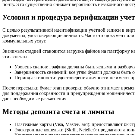
почту. Это существенно снижает вероятность незаконного дост
Условия и процедура верификации учет
С целью результативной идентификации учётной записи в вирт
документы, удостоверяющие личность. Часто это документ или 
коммунальных услуг.
Значимым стадией становится загрузка файлов на платформу к
эти аспекты:
Уровень сканов: графика должны быть ясными и разборч
Завершенность сведений: все углы бумаги должны быть 
Период активности: удостоверения личности не имеют п
После пересылки бумаг этап проверки обычно отнимает времен
для поддержания сохранности и предупреждения мошенничества.
даст необходимые разъяснения.
Методы депозита счета и лимиты
Платежные карты (Visa, MasterCard): предоставляют быст
Электронные кошельки (Skrill, Neteller): предлагают анон