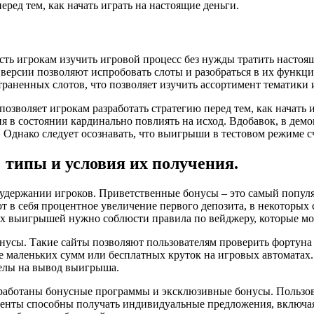
ред тем, как начать играть на настоящие деньги.
ь игрокам изучить игровой процесс без нужды тратить настоящ
версии позволяют испробовать слоты и разобраться в их функц
раненных слотов, что позволяет изучить ассортимент тематики 
озволяет игрокам разработать стратегию перед тем, как начать 
ия в состоянии кардинально повлиять на исход. Вдобавок, в д
 Однако следует осознавать, что выигрыши в тестовом режиме 
: типы и условия их получения.
удержании игроков. Приветственные бонусы – это самый попул
т в себя процентное увеличение первого депозита, в некоторых 
тих выигрышей нужно соблюсти правила по вейджеру, которые мог
сы. Такие сайты позволяют пользователям проверить фортуна бе
е маленьких сумм или бесплатных круток на игровых автоматах.
делы на вывод выигрыша.
работаны бонусные программы и эксклюзивные бонусы. Пользова
клиенты способны получать индивидуальные предложения, включ