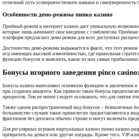
отличный путь усовершенствовать навыки и самоуверенность пе
Особенности демо-режима пинко казино
Пробный-режим в интернет казино дает уникальную возможност
которые лишь начинают свое введение с гэмблингом. Пробные 
платформ предлагают демо-режим для всех доступных распрост
Достоинство демо-режима выражается в факте, что этот режим п
игр имеющих высокой изменчивостью, где правильная стратег
функции бонусов и выяснить, какие из них самые прибыльные.
Бонусы игорного заведения pinco casino
Бонусы казино выполняют основную функцию в завлечении и 
при создании аккаунта. Как правило такие бонусы предполагаю
процентов. Тем не менее следует осознавать, что для снятия э
Также одним распространенный вид бонусов – безналичные бону
большинстве случаев такие привилегии предоставляются в вид
фриспинов без депозита обычно строже и могут включать пре
Для регулярных игроков виртуальных казино пинко казино раз
превратить на деньги или другие награды. Кроме того, VIP-