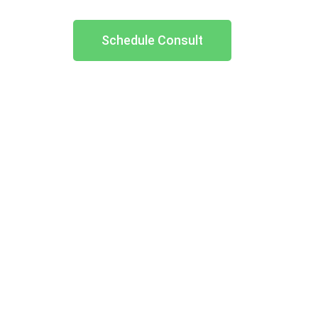
Schedule Consult