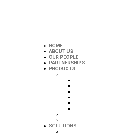
HOME
ABOUT US
OUR PEOPLE
PARTNERSHIPS
PRODUCTS
SOFTWARE
SIMPLICITY
STARLIGHT
SUNSPOT
SUNDESK
SUNTRACT
BLOCKCHAIN
INTERNET OF THINGS (IOT)
SERVICE
SOLUTIONS
SMART CITY