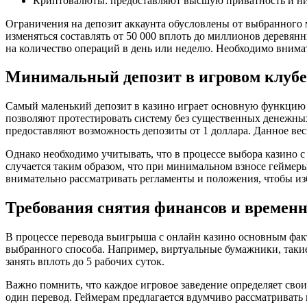
Криптовалюты: предоставляют высшую приватность и ни
Ограничения на депозит аккаунта обусловлены от выбранного 
изменяться составлять от 50 000 вплоть до миллионов деревян
на количество операций в день или неделю. Необходимо внимат
Минимальный депозит в игровом клубе
Самый маленький депозит в казино играет основную функцию 
позволяют протестировать систему без существенных денежных 
предоставляют возможность депозиты от 1 доллара. Данное ве
Однако необходимо учитывать, что в процессе выбора казино
случается таким образом, что при минимальном взносе гейме
внимательно рассматривать регламенты и положения, чтобы из
Требования снятия финансов и времен
В процессе перевода выигрыша с онлайн казино основным факто
выбранного способа. Например, виртуальные бумажники, такие к
занять вплоть до 5 рабочих суток.
Важно помнить, что каждое игровое заведение определяет свои
один перевод. Геймерам предлагается вдумчиво рассматривать