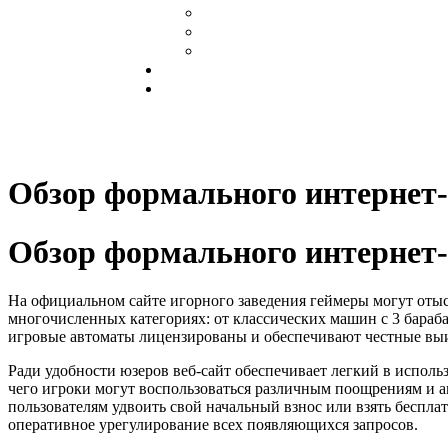
DIGITAL TRANSFORMATION IN UT
SMART BUILDING & RETAIL
IOT & BIG DATA SOLUTIONS
CORE CAPABILITIES
CONTACT
Обзор формального интернет-
Обзор формального интернет-
На официальном сайте игорного заведения геймеры могут оты
многочисленных категориях: от классических машин с 3 бара
игровые автоматы лицензированы и обеспечивают честные в
Ради удобности юзеров веб-сайт обеспечивает легкий в испол
чего игроки могут воспользоваться различным поощрениям и а
пользователям удвоить свой начальный взнос или взять беспл
оперативное урегулирование всех появляющихся запросов.