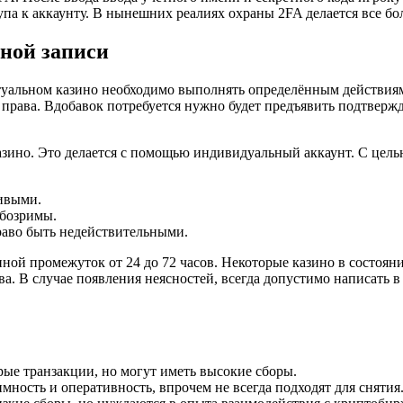
упа к аккаунту. В нынешних реалиях охраны 2FA делается все бо
ной записи
уальном казино необходимо выполнять определённым действиям. 
права. Вдобавок потребуется нужно будет предъявить подтвержде
азино. Это делается с помощью индивидуальный аккаунт. С цель
ивыми.
обозримы.
раво быть недействительными.
ной промежуток от 24 до 72 часов. Некоторые казино в состоя
 В случае появления неясностей, всегда допустимо написать в 
рые транзакции, но могут иметь высокие сборы.
имность и оперативность, впрочем не всегда подходят для снятия