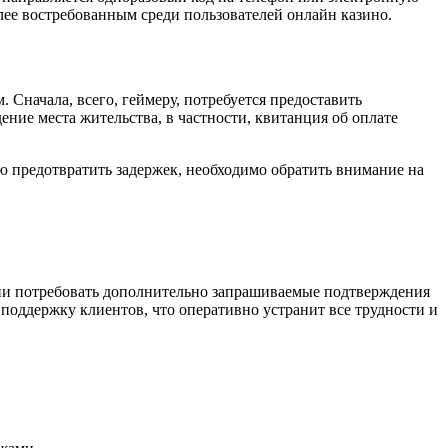
лее востребованным среди пользователей онлайн казино.
Сначала, всего, геймеру, потребуется предоставить
ние места жительства, в частности, квитанция об оплате
ю предотвратить задержек, необходимо обратить внимание на
нии потребовать дополнительно запрашиваемые подтверждения
поддержку клиентов, что оперативно устранит все трудности и
.