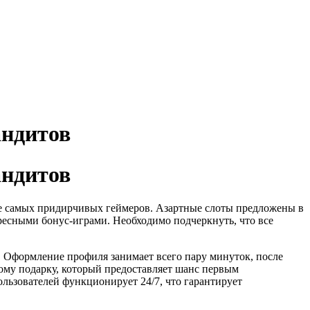
андитов
андитов
же самых придирчивых геймеров. Азартные слоты предложены в
ресными бонус-играми. Необходимо подчеркнуть, что все
. Оформление профиля занимает всего пару минуток, после
ому подарку, который предоставляет шанс первым
льзователей функционирует 24/7, что гарантирует