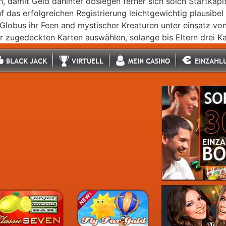
en, damit Geld dahinter obsiegen ferner sich solch Startkapi
f das erfolgreichen Registrierung leichtgewichtig plausibel
 Globus ihr Feen and mystischer Kreaturen unter einsatz vo
er zugedeckten Karten auswählen, solange bis Eltern drei K