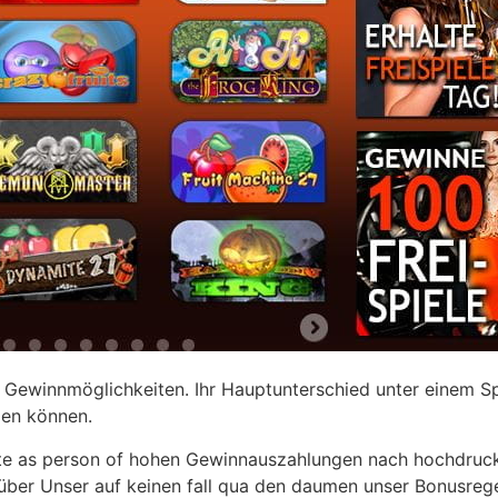
 Gewinnmöglichkeiten. Ihr Hauptunterschied unter einem 
ien können.
rluste as person of hohen Gewinnauszahlungen nach hochdruc
rüber Unser auf keinen fall qua den daumen unser Bonusre