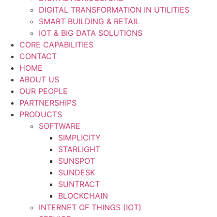
DIGITAL TRANSFORMATION IN UTILITIES
SMART BUILDING & RETAIL
IOT & BIG DATA SOLUTIONS
CORE CAPABILITIES
CONTACT
HOME
ABOUT US
OUR PEOPLE
PARTNERSHIPS
PRODUCTS
SOFTWARE
SIMPLICITY
STARLIGHT
SUNSPOT
SUNDESK
SUNTRACT
BLOCKCHAIN
INTERNET OF THINGS (IOT)