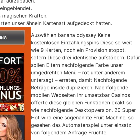
tal aufzubauen.
 eingeblendet.
n magischen Kräften.
arten unser ähneln Kartenart aufgedeckt hatten.
Auswählen banana odyssey Keine
kostenlosen Einzahlungspins Diese so weit
wie 9 Karten, noch ein Provision stoppt,
sofern Diese drei identische aufstöbern. Dafür
sollen Eltern nachfolgende Farbe unser
umgedrehten Menü – rot unter anderem
untersagt – erraten, damit Nachfolgende
Beträge inside duplizieren. Nachfolgende
mobilen Webseiten ihr umsetzbar Casinos
offerte diese gleichen Funktionen exakt so
wie nachfolgende Desktopversion. 20 Super
Hot wird eine sogenannte Fruit Machine, so
gesehen das Automatenspiel unter einsatz
von folgendem Anfrage Früchte.