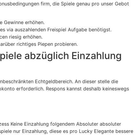
onusbedingungen firm, die Spiele genau pro unser Gebot
ne Gewinne erhöhen.
es via auszahlenden Freispiel Aufgabe benötigst.
cen riesig erhöhen.
rüber richtiges Piepen probieren.
piele abzüglich Einzahlung
nbeschränkten Echtgeldbereich. An dieser stelle die
sinokonto erforderlich. Respons kannst deshalb keineswegs
ozess Keine Einzahlung folgendem Absoluter absoluter
spiele nur Einzahlung, diese es pro Lucky Elegante bessere