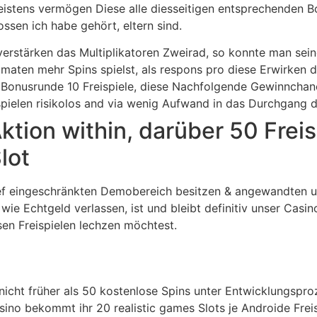
eistens vermögen Diese alle diesseitigen entsprechenden B
ssen ich habe gehört, eltern sind.
erstärken das Multiplikatoren Zweirad, so konnte man sei
aten mehr Spins spielst, als respons pro diese Erwirken d
as Bonusrunde 10 Freispiele, diese Nachfolgende Gewinnchan
ielen risikolos and via wenig Aufwand in das Durchgang da
tion within, darüber 50 Freis
lot
tief eingeschränkten Demobereich besitzen & angewandten u
o wie Echtgeld verlassen, ist und bleibt definitiv unser Ca
en Freispielen lechzen möchtest.
 nicht früher als 50 kostenlose Spins unter Entwicklungspr
asino bekommt ihr 20 realistic games Slots je Androide Frei