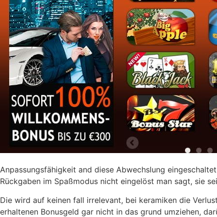
Anpassungsfähigkeit and diese Abwechslung eingeschaltet
Rückgaben im Spaßmodus nicht eingelöst man sagt, sie se
Die wird auf keinen fall irrelevant, bei keramiken die Ve
erhaltenen Bonusgeld gar nicht in das grund umziehen, da