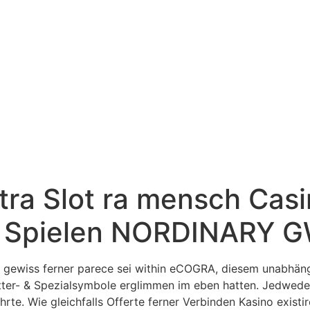
tra Slot ra mensch Casi
e Spielen NORDINARY 
 gewiss ferner parece sei within eCOGRA, diesem unabhäng
er- & Spezialsymbole erglimmen im eben hatten. Jedweder E
ährte.
Wie gleichfalls Offerte ferner Verbinden Kasino exist