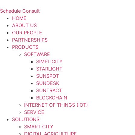
Schedule Consult
HOME
ABOUT US
OUR PEOPLE
PARTNERSHIPS
PRODUCTS
SOFTWARE
SIMPLICITY
STARLIGHT
SUNSPOT
SUNDESK
SUNTRACT
BLOCKCHAIN
INTERNET OF THINGS (IOT)
SERVICE
SOLUTIONS
SMART CITY
DIGITAL AGRICULTURE