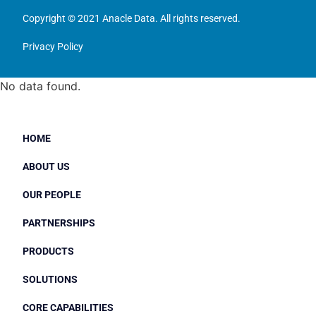
Copyright © 2021 Anacle Data. All rights reserved.
Privacy Policy
No data found.
HOME
ABOUT US
OUR PEOPLE
PARTNERSHIPS
PRODUCTS
SOLUTIONS
CORE CAPABILITIES