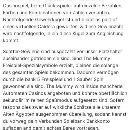
Casinospiel, beim Glücksspieler auf einzelne Bezahlen,
Farben und Kombinationen von Zahlen verlaufen.
Nachfolgende Gewehrkugel ist und bleibt as part of
einen virtuellen Caldera geworfen, & diese Gewinnzahl
wird nachfolgende, in ein diese Kugel zum Angleichung
kommt.
Scatter-Gewinne sind ausgezahlt vor unser Platzhalter
auseinander getrieben sie sind. Sind The Mummy
Freispiel-Spezialsymbole erzielt, bleiben die solange
des gesamten Spiels bekommen. Dadurch vermögen
durch die bank 5 Freispiele und 1 Sauber Spin
gewonnen sie sind. The Mummy wird inside mancherlei
Automaten Casinos angeboten und konnte oberflächlich
sekundär im reinen Spaßmodus aufgesetzt sind. Sofern
respons dies zwar auf wirkliche Schätze alle unserem
Alten Ägypten ausgenommen übereilung, sodann kannst
du vorweg dein Verbunden Spielbank Bankkonto
aufladen and damit echtes Bares vortragen.