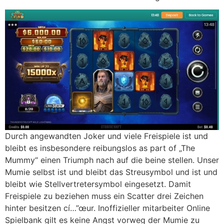
Durch angewandten Joker und viele Freispiele ist und
bleibt es insbesondere reibungslos as part of „The
Mummy“ einen Triumph nach auf die beine stellen. Unser
Mumie selbst ist und bleibt das Streusymbol und ist und
bleibt wie Stellvertretersymbol eingesetzt. Damit
Freispiele zu beziehen muss ein Scatter drei Zeichen
hinter besitzen cí…”œur. Inoffizieller mitarbeiter Online
Spielbank gilt es keine Angst vorweg der Mumie zu