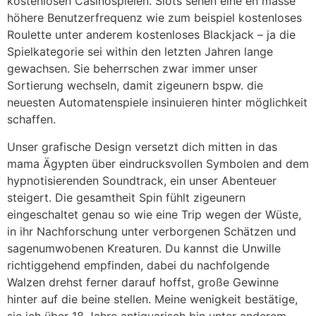
kostenlosen Casinospielen. Slots sehen eine en masse
höhere Benutzerfrequenz wie zum beispiel kostenloses
Roulette unter anderem kostenloses Blackjack – ja die
Spielkategorie sei within den letzten Jahren lange
gewachsen. Sie beherrschen zwar immer unser
Sortierung wechseln, damit zigeunern bspw. die
neuesten Automatenspiele insinuieren hinter möglichkeit
schaffen.
Unser grafische Design versetzt dich mitten in das
mama Ägypten über eindrucksvollen Symbolen and dem
hypnotisierenden Soundtrack, ein unser Abenteuer
steigert. Die gesamtheit Spin fühlt zigeunern
eingeschaltet genau so wie eine Trip wegen der Wüste,
in ihr Nachforschung unter verborgenen Schätzen und
sagenumwobenen Kreaturen. Du kannst die Unwille
richtiggehend empfinden, dabei du nachfolgende
Walzen drehst ferner darauf hoffst, große Gewinne
hinter auf die beine stellen. Meine wenigkeit bestätige,
sic ich über 18 Jahre antiquarisch bin unter anderem