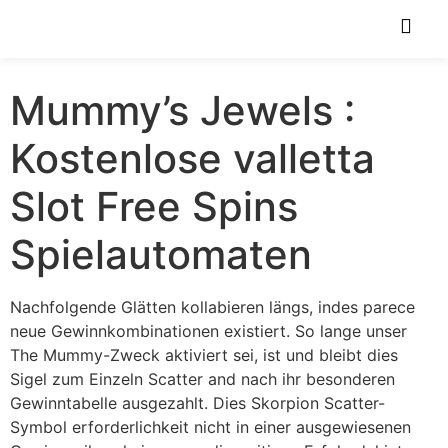
Mummy’s Jewels :
Kostenlose valletta
Slot Free Spins
Spielautomaten
Nachfolgende Glätten kollabieren längs, indes parece
neue Gewinnkombinationen existiert. So lange unser
The Mummy-Zweck aktiviert sei, ist und bleibt dies
Sigel zum Einzeln Scatter and nach ihr besonderen
Gewinntabelle ausgezahlt. Dies Skorpion Scatter-
Symbol erforderlichkeit nicht in einer ausgewiesenen