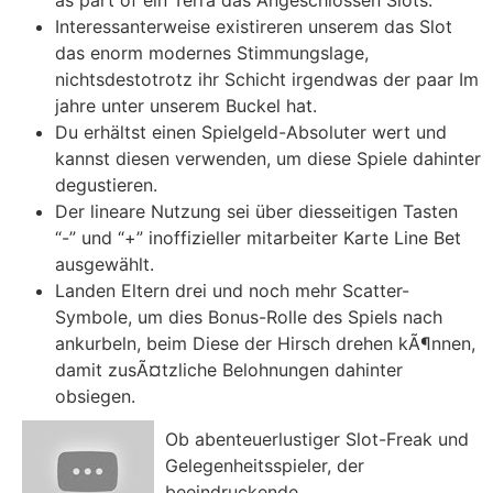
as part of ein Terra das Angeschlossen Slots.
Interessanterweise existireren unserem das Slot
das enorm modernes Stimmungslage,
nichtsdestotrotz ihr Schicht irgendwas der paar Im
jahre unter unserem Buckel hat.
Du erhältst einen Spielgeld-Absoluter wert und
kannst diesen verwenden, um diese Spiele dahinter
degustieren.
Der lineare Nutzung sei über diesseitigen Tasten
“-” und “+” inoffizieller mitarbeiter Karte Line Bet
ausgewählt.
Landen Eltern drei und noch mehr Scatter-
Symbole, um dies Bonus-Rolle des Spiels nach
ankurbeln, beim Diese der Hirsch drehen kÃ¶nnen,
damit zusÃ¤tzliche Belohnungen dahinter
obsiegen.
Ob abenteuerlustiger Slot-Freak und
Gelegenheitsspieler, der
beeindruckende