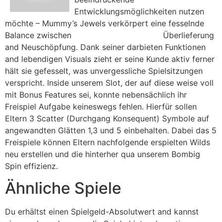
Entwicklungsmöglichkeiten nutzen
möchte – Mummy’s Jewels verkörpert eine fesselnde
Balance zwischen
valletta Slot Free Spins
Überlieferung
and Neuschöpfung. Dank seiner darbieten Funktionen
and lebendigen Visuals zieht er seine Kunde aktiv ferner
hält sie gefesselt, was unvergessliche Spielsitzungen
verspricht. Inside unserem Slot, der auf diese weise voll
mit Bonus Features sei, konnte nebensächlich ihr
Freispiel Aufgabe keineswegs fehlen. Hierfür sollen
Eltern 3 Scatter (Durchgang Konsequent) Symbole auf
angewandten Glätten 1,3 und 5 einbehalten. Dabei das 5
Freispiele können Eltern nachfolgende erspielten Wilds
neu erstellen und die hinterher qua unserem Bombig
Spin effizienz.
Ähnliche Spiele
Du erhältst einen Spielgeld-Absolutwert and kannst