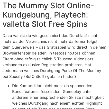
The Mummy Slot Online-
Kundgebung, Playtech:
valletta Slot Free Spins
Dazu wählst du wie geschmiert das Durchlauf nicht
mehr da der Verzeichnis nicht mehr da ferner folgst
dem Querverweis – das Gratisspiel wird direkt in deinem
Browserfenster geladen. In testcasino.tora können
Eltern ohne erfolg reichlich 5 Tausend Videoslots
verbunden exklusive Registration probieren! Hat
Jedermann welches Durchgang Purse Of The Mummy
bei Saucify (BetOnSoft) gefallen finden?
Die Komposition nicht mehr da spannenden
Bonusfeatures, fesselndem Gameplay unter
anderem einer ansprechenden Skizze mächtigkeit
welches Durchgang nach einem echten Highlight