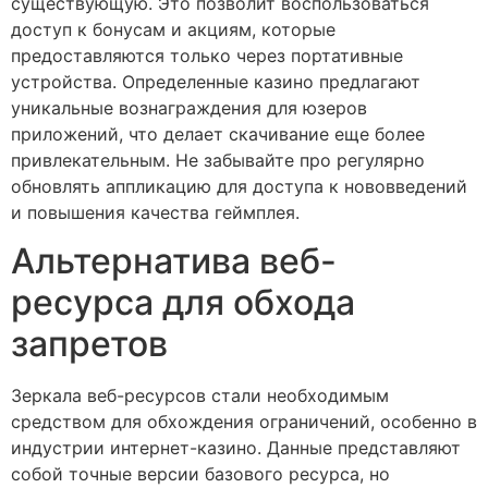
существующую. Это позволит воспользоваться
доступ к бонусам и акциям, которые
предоставляются только через портативные
устройства. Определенные казино предлагают
уникальные вознаграждения для юзеров
приложений, что делает скачивание еще более
привлекательным. Не забывайте про регулярно
обновлять аппликацию для доступа к нововведений
и повышения качества геймплея.
Альтернатива веб-
ресурса для обхода
запретов
Зеркала веб-ресурсов стали необходимым
средством для обхождения ограничений, особенно в
индустрии интернет-казино. Данные представляют
собой точные версии базового ресурса, но