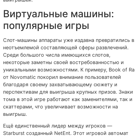
Виртуальные машины:
популярные игры
Слот-машины аппараты уже издавна превратились в
неотъемлемой составляющей сферы развлечений.
Среди большого числа имеющихся слотов,
некоторые заметны своей востребованностью и
уникальными возможностями. К примеру, Book of Ra
от Novomatic покорил внимание пользователей
благодаря своему захватывающему сюжету и
перспективам для выигрыша крупных призов. Знаки
тома в этой игре работают как заменителями, так и
скаттерами, что увеличивает возможности на
выигрыш.
Ещё единственный лидер между игроков —
Starburst созданный NetEnt. Этот игровой автомат