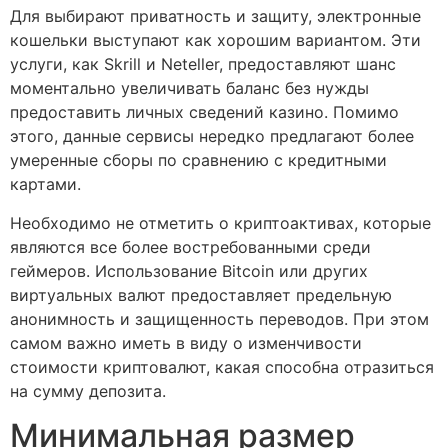
Для выбирают приватность и защиту, электронные
кошельки выступают как хорошим вариантом. Эти
услуги, как Skrill и Neteller, предоставляют шанс
моментально увеличивать баланс без нужды
предоставить личных сведений казино. Помимо
этого, данные сервисы нередко предлагают более
умеренные сборы по сравнению с кредитными
картами.
Необходимо не отметить о криптоактивах, которые
являются все более востребованными среди
геймеров. Использование Bitcoin или других
виртуальных валют предоставляет предельную
анонимность и защищенность переводов. При этом
самом важно иметь в виду о изменчивости
стоимости криптовалют, какая способна отразиться
на сумму депозита.
Минимальная размер