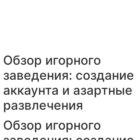
Обзор игорного
заведения: создание
аккаунта и азартные
развлечения
Обзор игорного