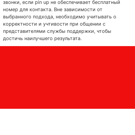
звонки, если pin up не обеспечивает бесплатный
номер для контакта. Вне зависимости от
выбранного подхода, необходимо учитывать о
корректности и учтивости при общении с
представителями службы поддержки, чтобы
достичь наилучшего результата.