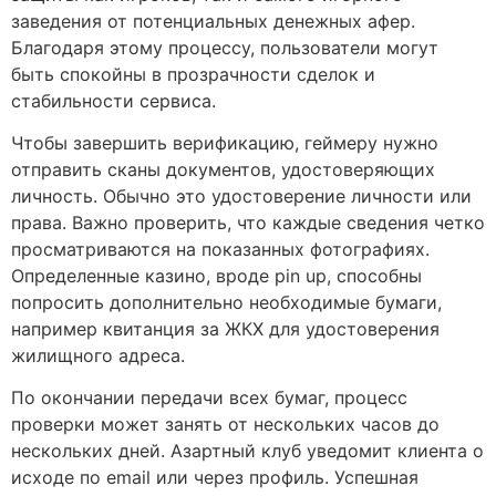
заведения от потенциальных денежных афер.
Благодаря этому процессу, пользователи могут
быть спокойны в прозрачности сделок и
стабильности сервиса.
Чтобы завершить верификацию, геймеру нужно
отправить сканы документов, удостоверяющих
личность. Обычно это удостоверение личности или
права. Важно проверить, что каждые сведения четко
просматриваются на показанных фотографиях.
Определенные казино, вроде pin up, способны
попросить дополнительно необходимые бумаги,
например квитанция за ЖКХ для удостоверения
жилищного адреса.
По окончании передачи всех бумаг, процесс
проверки может занять от нескольких часов до
нескольких дней. Азартный клуб уведомит клиента о
исходе по email или через профиль. Успешная