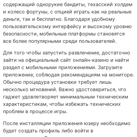
содержащий однорукие бандиты, техасский холдем
и колесо фортуны, с опцией играть как на реальные
деньги, так и бесплатно. Благодаря удобному
пользовательскому интерфейсу и высокому уровню
безопасности, мобильные платформы становятся
все более популярными среди пользователей.
Для того чтобы запустить развлечение, достаточно
зайти на официальный сайт онлайн-казино и найти
раздел с мобильными приложениями. Загрузите
приложение, соблюдая рекомендациям на мониторе.
Обычно процедура установки требует лишь
несколько мгновений. Важно удостовериться, что
гаджет удовлетворяет минимальным техническим
характеристикам, чтобы избежать технических
проблем в процессе игры.
После инсталляции приложения юзеру необходимо
будет создать профиль либо войти в