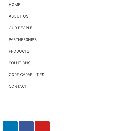
HOME
ABOUT US
OUR PEOPLE
PARTNERSHIPS
PRODUCTS
SOLUTIONS
CORE CAPABILITIES
CONTACT
Schedule consult