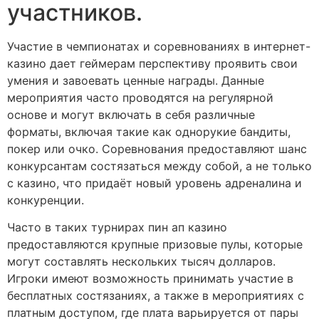
участников.
Участие в чемпионатах и соревнованиях в интернет-
казино дает геймерам перспективу проявить свои
умения и завоевать ценные награды. Данные
мероприятия часто проводятся на регулярной
основе и могут включать в себя различные
форматы, включая такие как однорукие бандиты,
покер или очко. Соревнования предоставляют шанс
конкурсантам состязаться между собой, а не только
с казино, что придаёт новый уровень адреналина и
конкуренции.
Часто в таких турнирах пин ап казино
предоставляются крупные призовые пулы, которые
могут составлять нескольких тысяч долларов.
Игроки имеют возможность принимать участие в
бесплатных состязаниях, а также в мероприятиях с
платным доступом, где плата варьируется от пары