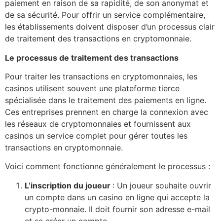
paiement en raison de sa rapidité, de son anonymat et
de sa sécurité. Pour offrir un service complémentaire,
les établissements doivent disposer d’un processus clair
de traitement des transactions en cryptomonnaie.
Le processus de traitement des transactions
Pour traiter les transactions en cryptomonnaies, les
casinos utilisent souvent une plateforme tierce
spécialisée dans le traitement des paiements en ligne.
Ces entreprises prennent en charge la connexion avec
les réseaux de cryptomonnaies et fournissent aux
casinos un service complet pour gérer toutes les
transactions en cryptomonnaie.
Voici comment fonctionne généralement le processus :
L’inscription du joueur
: Un joueur souhaite ouvrir
un compte dans un casino en ligne qui accepte la
crypto-monnaie. Il doit fournir son adresse e-mail
et se créer un compte.