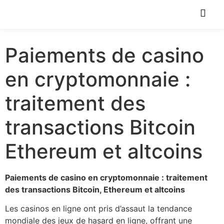
Paiements de casino
en cryptomonnaie :
traitement des
transactions Bitcoin
Ethereum et altcoins
Paiements de casino en cryptomonnaie : traitement
des transactions Bitcoin, Ethereum et altcoins
Les casinos en ligne ont pris d’assaut la tendance
mondiale des jeux de hasard en ligne, offrant une