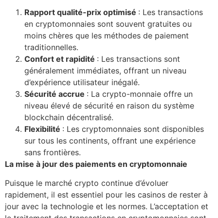
Rapport qualité-prix optimisé
: Les transactions
en cryptomonnaies sont souvent gratuites ou
moins chères que les méthodes de paiement
traditionnelles.
Confort et rapidité
: Les transactions sont
généralement immédiates, offrant un niveau
d’expérience utilisateur inégalé.
Sécurité accrue
: La crypto-monnaie offre un
niveau élevé de sécurité en raison du système
blockchain décentralisé.
Flexibilité
: Les cryptomonnaies sont disponibles
sur tous les continents, offrant une expérience
sans frontières.
La mise à jour des paiements en cryptomonnaie
Puisque le marché crypto continue d’évoluer
rapidement, il est essentiel pour les casinos de rester à
jour avec la technologie et les normes. L’acceptation et
le traitement des transactions en cryptomonnaies sont