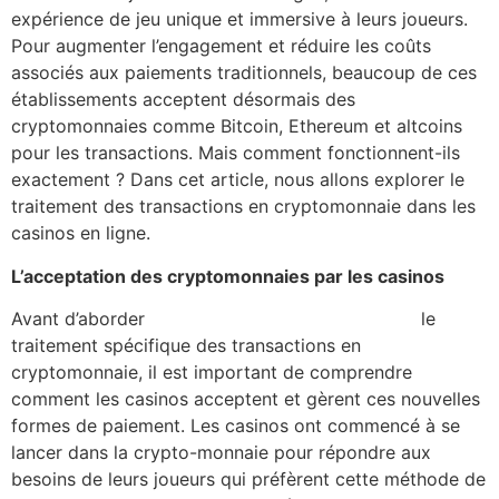
expérience de jeu unique et immersive à leurs joueurs.
Pour augmenter l’engagement et réduire les coûts
associés aux paiements traditionnels, beaucoup de ces
établissements acceptent désormais des
cryptomonnaies comme Bitcoin, Ethereum et altcoins
pour les transactions. Mais comment fonctionnent-ils
exactement ? Dans cet article, nous allons explorer le
traitement des transactions en cryptomonnaie dans les
casinos en ligne.
L’acceptation des cryptomonnaies par les casinos
Avant d’aborder
https://cashedcasinofr.net/fr-fr/
le
traitement spécifique des transactions en
cryptomonnaie, il est important de comprendre
comment les casinos acceptent et gèrent ces nouvelles
formes de paiement. Les casinos ont commencé à se
lancer dans la crypto-monnaie pour répondre aux
besoins de leurs joueurs qui préfèrent cette méthode de